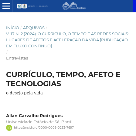
INÍCIO
/
ARQUIVOS
/
V. 17 N. 2 (2024): O CURRÍCULO, O TEMPO E AS REDES SOCIAIS:
LUGARES DE AFETOS E ACELERAÇÃO DA VIDA [PUBLICAÇÃO
EM FLUXO CONTÍNUO]
/
Entrevistas
CURRÍCULO, TEMPO, AFETO E
TECNOLOGIAS
o desejo pela vida
Allan Carvalho Rodrigues
Universidade Estácio de Sá, Brasil.
https://orcid.org/0000-0003-0233-7697