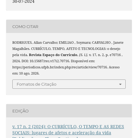
30-07-2024
COMO CITAR
RODRIGUES, Allan Carvalho; EMILIAO , Soymara; CARVALHO , Janete
Magalhães. CURRÍCULO, TEMPO, AFETO E TECNOLOGIAS: o desejo
pela vida.
Revista Espaço do Currículo
,
[S. l.]
, v. 17, n. 2, p. e70716 ,
2024. DOI: 10.15687/rec.v17i2.70716. Disponível em:
https://periodicos.ufpb.br/index.php/rec/article/view/70716. Acesso
em: 10 ago. 2026.
Fomatos de Citação
EDIÇÃO
v. 17 n. 2 (2024): O CURRÍCULO, O TEMPO E AS REDES
SOCIAIS: lugares de afetos e aceleração da vida