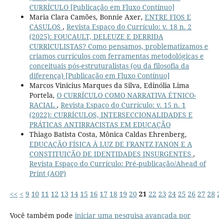
CURRÍCULO [Publicação em Fluxo Contínuo]
Maria Clara Camões, Bonnie Axer,
ENTRE FIOS E
CASULOS
,
Revista Espaço do Currículo: v. 18 n. 2
(2025): FOUCAULT, DELEUZE E DERRIDA
CURRICULISTAS? Como pensamos, problematizamos e
criamos currículos com ferramentas metodológicas e
conceituais pós-estruturalistas (ou da filosofia da
diferença) [Publicação em Fluxo Contínuo]
Marcos Vinicius Marques da Silva, Edinólia Lima
Portela,
O CURRÍCULO COMO NARRATIVA ÉTNICO-
RACIAL
,
Revista Espaço do Currículo: v. 15 n. 1
(2022): CURRÍCULOS, INTERSECCIONALIDADES E
PRÁTICAS ANTIRRACISTAS EM EDUCAÇÃO
Thiago Batista Costa, Mônica Caldas Ehrenberg,
EDUCAÇÃO FÍSICA À LUZ DE FRANTZ FANON E A
CONSTITUIÇÃO DE IDENTIDADES INSURGENTES
,
Revista Espaço do Currículo: Pré-publicação/Ahead of
Print (AOP)
<<
<
9
10
11
12
13
14
15
16
17
18
19
20
21
22
23
24
25
26
27
28
Você também pode
iniciar uma pesquisa avançada por