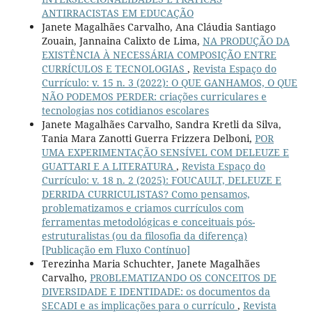
ANTIRRACISTAS EM EDUCAÇÃO
Janete Magalhães Carvalho, Ana Cláudia Santiago
Zouain, Jannaina Calixto de Lima,
NA PRODUÇÃO DA
EXISTÊNCIA À NECESSÁRIA COMPOSIÇÃO ENTRE
CURRÍCULOS E TECNOLOGIAS
,
Revista Espaço do
Currículo: v. 15 n. 3 (2022): O QUE GANHAMOS, O QUE
NÃO PODEMOS PERDER: criações curriculares e
tecnologias nos cotidianos escolares
Janete Magalhães Carvalho, Sandra Kretli da Silva,
Tania Mara Zanotti Guerra Frizzera Delboni,
POR
UMA EXPERIMENTAÇÃO SENSÍVEL COM DELEUZE E
GUATTARI E A LITERATURA
,
Revista Espaço do
Currículo: v. 18 n. 2 (2025): FOUCAULT, DELEUZE E
DERRIDA CURRICULISTAS? Como pensamos,
problematizamos e criamos currículos com
ferramentas metodológicas e conceituais pós-
estruturalistas (ou da filosofia da diferença)
[Publicação em Fluxo Contínuo]
Terezinha Maria Schuchter, Janete Magalhães
Carvalho,
PROBLEMATIZANDO OS CONCEITOS DE
DIVERSIDADE E IDENTIDADE: os documentos da
SECADI e as implicações para o currículo
,
Revista