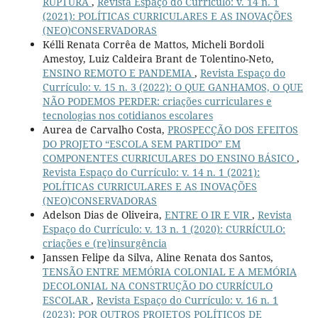
RUPTURA
,
Revista Espaço do Currículo: v. 14 n. 1
(2021): POLÍTICAS CURRICULARES E AS INOVAÇÕES
(NEO)CONSERVADORAS
Kélli Renata Corrêa de Mattos, Micheli Bordoli
Amestoy, Luiz Caldeira Brant de Tolentino-Neto,
ENSINO REMOTO E PANDEMIA
,
Revista Espaço do
Currículo: v. 15 n. 3 (2022): O QUE GANHAMOS, O QUE
NÃO PODEMOS PERDER: criações curriculares e
tecnologias nos cotidianos escolares
Aurea de Carvalho Costa,
PROSPECÇÃO DOS EFEITOS
DO PROJETO “ESCOLA SEM PARTIDO” EM
COMPONENTES CURRICULARES DO ENSINO BÁSICO
,
Revista Espaço do Currículo: v. 14 n. 1 (2021):
POLÍTICAS CURRICULARES E AS INOVAÇÕES
(NEO)CONSERVADORAS
Adelson Dias de Oliveira,
ENTRE O IR E VIR
,
Revista
Espaço do Currículo: v. 13 n. 1 (2020): CURRÍCULO:
criações e (re)insurgência
Janssen Felipe da Silva, Aline Renata dos Santos,
TENSÃO ENTRE MEMÓRIA COLONIAL E A MEMÓRIA
DECOLONIAL NA CONSTRUÇÃO DO CURRÍCULO
ESCOLAR
,
Revista Espaço do Currículo: v. 16 n. 1
(2023): POR OUTROS PROJETOS POLÍTICOS DE