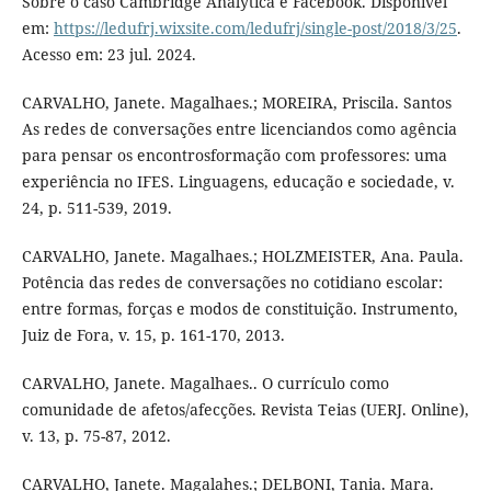
Sobre o caso Cambridge Analytica e Facebook. Disponível
em:
https://ledufrj.wixsite.com/ledufrj/single-post/2018/3/25
.
Acesso em: 23 jul. 2024.
CARVALHO, Janete. Magalhaes.; MOREIRA, Priscila. Santos
As redes de conversações entre licenciandos como agência
para pensar os encontrosformação com professores: uma
experiência no IFES. Linguagens, educação e sociedade, v.
24, p. 511-539, 2019.
CARVALHO, Janete. Magalhaes.; HOLZMEISTER, Ana. Paula.
Potência das redes de conversações no cotidiano escolar:
entre formas, forças e modos de constituição. Instrumento,
Juiz de Fora, v. 15, p. 161-170, 2013.
CARVALHO, Janete. Magalhaes.. O currículo como
comunidade de afetos/afecções. Revista Teias (UERJ. Online),
v. 13, p. 75-87, 2012.
CARVALHO, Janete. Magalahes.; DELBONI, Tania. Mara.