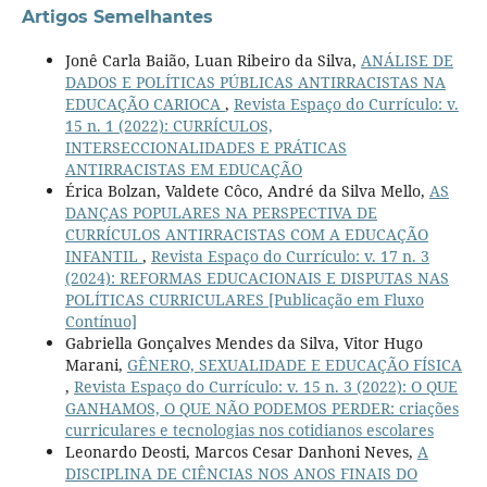
Artigos Semelhantes
Jonê Carla Baião, Luan Ribeiro da Silva,
ANÁLISE DE
DADOS E POLÍTICAS PÚBLICAS ANTIRRACISTAS NA
EDUCAÇÃO CARIOCA
,
Revista Espaço do Currículo: v.
15 n. 1 (2022): CURRÍCULOS,
INTERSECCIONALIDADES E PRÁTICAS
ANTIRRACISTAS EM EDUCAÇÃO
Érica Bolzan, Valdete Côco, André da Silva Mello,
AS
DANÇAS POPULARES NA PERSPECTIVA DE
CURRÍCULOS ANTIRRACISTAS COM A EDUCAÇÃO
INFANTIL
,
Revista Espaço do Currículo: v. 17 n. 3
(2024): REFORMAS EDUCACIONAIS E DISPUTAS NAS
POLÍTICAS CURRICULARES [Publicação em Fluxo
Contínuo]
Gabriella Gonçalves Mendes da Silva, Vitor Hugo
Marani,
GÊNERO, SEXUALIDADE E EDUCAÇÃO FÍSICA
,
Revista Espaço do Currículo: v. 15 n. 3 (2022): O QUE
GANHAMOS, O QUE NÃO PODEMOS PERDER: criações
curriculares e tecnologias nos cotidianos escolares
Leonardo Deosti, Marcos Cesar Danhoni Neves,
A
DISCIPLINA DE CIÊNCIAS NOS ANOS FINAIS DO