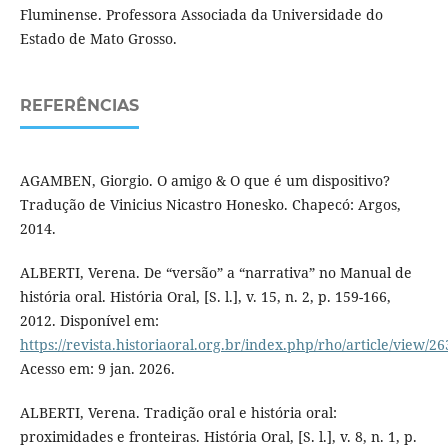
Fluminense. Professora Associada da Universidade do
Estado de Mato Grosso.
REFERÊNCIAS
AGAMBEN, Giorgio. O amigo & O que é um dispositivo?
Tradução de Vinicius Nicastro Honesko. Chapecó: Argos,
2014.
ALBERTI, Verena. De “versão” a “narrativa” no Manual de
história oral. História Oral, [S. l.], v. 15, n. 2, p. 159-166,
2012. Disponível em:
https://revista.historiaoral.org.br/index.php/rho/article/view/2
Acesso em: 9 jan. 2026.
ALBERTI, Verena. Tradição oral e história oral:
proximidades e fronteiras. História Oral, [S. l.], v. 8, n. 1, p.