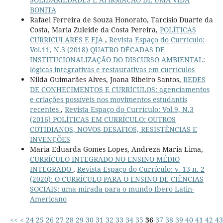
BONITA
Rafael Ferreira de Souza Honorato, Tarcísio Duarte da
Costa, Maria Zuleide da Costa Pereira,
POLÍTICAS
CURRICULARES E EJA
,
Revista Espaço do Currículo:
Vol.11, N.3 (2018) QUATRO DÉCADAS DE
INSTITUCIONALIZAÇÃO DO DISCURSO AMBIENTAL:
lógicas integrativas e restaurativas em currículos
Nilda Guimarães Alves, Joana Ribeiro Santos,
REDES
DE CONHECIMENTOS E CURRÍCULOS: agenciamentos
e criações possíveis nos movimentos estudantis
recentes
,
Revista Espaço do Currículo: Vol.9, N.3
(2016) POLÍTICAS EM CURRÍCULO: OUTROS
COTIDIANOS, NOVOS DESAFIOS, RESISTÊNCIAS E
INVENÇÕES
Maria Eduarda Gomes Lopes, Andreza Maria Lima,
CURRÍCULO INTEGRADO NO ENSINO MÉDIO
INTEGRADO
,
Revista Espaço do Currículo: v. 13 n. 2
(2020): O CURRÍCULO PARA O ENSINO DE CIÊNCIAS
SOCIAIS: uma mirada para o mundo Ibero Latin-
Americano
<<
<
24
25
26
27
28
29
30
31
32
33
34
35
36
37
38
39
40
41
42
43