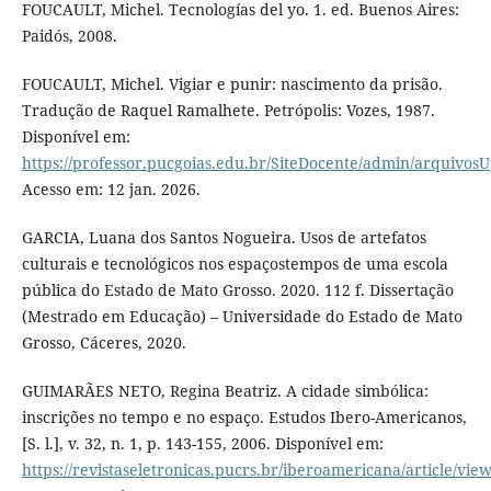
FOUCAULT, Michel. Tecnologías del yo. 1. ed. Buenos Aires:
Paidós, 2008.
FOUCAULT, Michel. Vigiar e punir: nascimento da prisão.
Tradução de Raquel Ramalhete. Petrópolis: Vozes, 1987.
Disponível em:
https://professor.pucgoias.edu.br/SiteDocente/admin/arquiv
Acesso em: 12 jan. 2026.
GARCIA, Luana dos Santos Nogueira. Usos de artefatos
culturais e tecnológicos nos espaçostempos de uma escola
pública do Estado de Mato Grosso. 2020. 112 f. Dissertação
(Mestrado em Educação) – Universidade do Estado de Mato
Grosso, Cáceres, 2020.
GUIMARÃES NETO, Regina Beatriz. A cidade simbólica:
inscrições no tempo e no espaço. Estudos Ibero-Americanos,
[S. l.], v. 32, n. 1, p. 143-155, 2006. Disponível em:
https://revistaseletronicas.pucrs.br/iberoamericana/article/vie