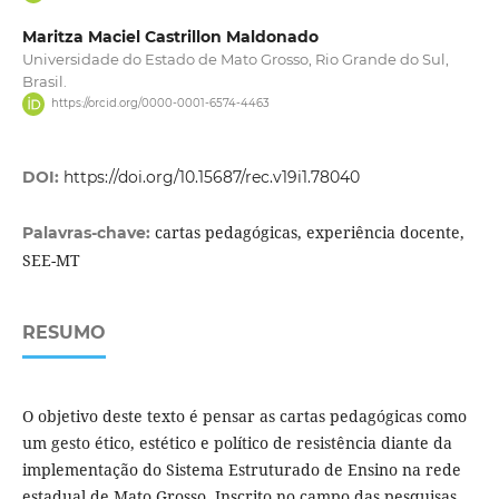
Maritza Maciel Castrillon Maldonado
Universidade do Estado de Mato Grosso, Rio Grande do Sul,
Brasil.
https://orcid.org/0000-0001-6574-4463
DOI:
https://doi.org/10.15687/rec.v19i1.78040
cartas pedagógicas, experiência docente,
Palavras-chave:
SEE-MT
RESUMO
O objetivo deste texto é pensar as cartas pedagógicas como
um gesto ético, estético e político de resistência diante da
implementação do Sistema Estruturado de Ensino na rede
estadual de Mato Grosso. Inscrito no campo das pesquisas