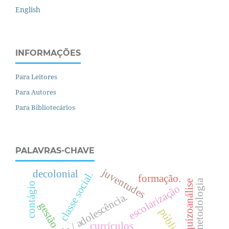
English
INFORMAÇÕES
Para Leitores
Para Autores
Para Bibliotecários
PALAVRAS-CHAVE
juventudes
decolonial
.
formação.
metodologia
esquizoanálise
contágio
escolarização
juventude / adolescência.
c
l
a
s
s
e
s
o
c
i
a
l
gestão
currículos