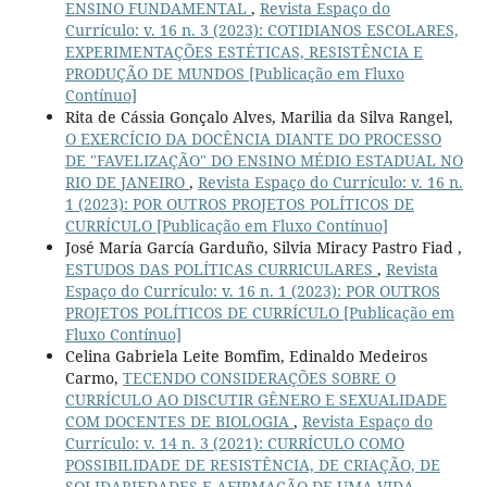
ENSINO FUNDAMENTAL
,
Revista Espaço do
Currículo: v. 16 n. 3 (2023): COTIDIANOS ESCOLARES,
EXPERIMENTAÇÕES ESTÉTICAS, RESISTÊNCIA E
PRODUÇÃO DE MUNDOS [Publicação em Fluxo
Contínuo]
Rita de Cássia Gonçalo Alves, Marilia da Silva Rangel,
O EXERCÍCIO DA DOCÊNCIA DIANTE DO PROCESSO
DE "FAVELIZAÇÃO" DO ENSINO MÉDIO ESTADUAL NO
RIO DE JANEIRO
,
Revista Espaço do Currículo: v. 16 n.
1 (2023): POR OUTROS PROJETOS POLÍTICOS DE
CURRÍCULO [Publicação em Fluxo Contínuo]
José María García Garduño, Silvia Miracy Pastro Fiad ,
ESTUDOS DAS POLÍTICAS CURRICULARES
,
Revista
Espaço do Currículo: v. 16 n. 1 (2023): POR OUTROS
PROJETOS POLÍTICOS DE CURRÍCULO [Publicação em
Fluxo Contínuo]
Celina Gabriela Leite Bomfim, Edinaldo Medeiros
Carmo,
TECENDO CONSIDERAÇÕES SOBRE O
CURRÍCULO AO DISCUTIR GÊNERO E SEXUALIDADE
COM DOCENTES DE BIOLOGIA
,
Revista Espaço do
Currículo: v. 14 n. 3 (2021): CURRÍCULO COMO
POSSIBILIDADE DE RESISTÊNCIA, DE CRIAÇÃO, DE
SOLIDARIEDADES E AFIRMAÇÃO DE UMA VIDA