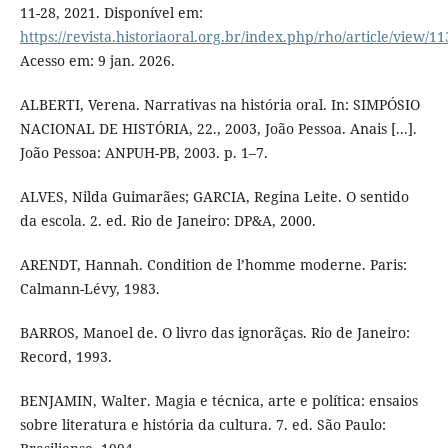
11-28, 2021. Disponível em:
https://revista.historiaoral.org.br/index.php/rho/article/view/11
Acesso em: 9 jan. 2026.
ALBERTI, Verena. Narrativas na história oral. In: SIMPÓSIO
NACIONAL DE HISTÓRIA, 22., 2003, João Pessoa. Anais [...].
João Pessoa: ANPUH-PB, 2003. p. 1–7.
ALVES, Nilda Guimarães; GARCIA, Regina Leite. O sentido
da escola. 2. ed. Rio de Janeiro: DP&A, 2000.
ARENDT, Hannah. Condition de l’homme moderne. Paris:
Calmann-Lévy, 1983.
BARROS, Manoel de. O livro das ignorãças. Rio de Janeiro:
Record, 1993.
BENJAMIN, Walter. Magia e técnica, arte e política: ensaios
sobre literatura e história da cultura. 7. ed. São Paulo: