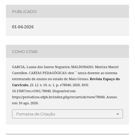
PUBLICADO
01-04-2026
COMO CITAR
GARCIA, Luana dos Santos Nogueira; MALDONADO, Maritza Maciel
Castrillon. CARTAS PEDAGÓGICAS: den´´uncia docente ao sistema
estruturado de ensino no estado de Mato Grosso.
Revista Espaço do
Currículo
,
[S. l.]
, v. 19, n. 1, p. e78040, 2026. DOI:
10.15687/rec.v19i1.78040. Disponível em:
https://periodicos.ufpb.br/index.php/rec/article/view/78040. Acesso
em: 10 ago. 2026.
Fomatos de Citação