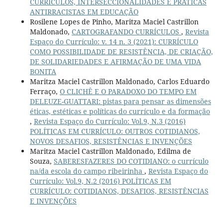
CURRÍCULOS, INTERSECCIONALIDADES E PRÁTICAS
ANTIRRACISTAS EM EDUCAÇÃO
Rosilene Lopes de Pinho, Maritza Maciel Castrillon
Maldonado,
CARTOGRAFANDO CURRÍCULOS
,
Revista
Espaço do Currículo: v. 14 n. 3 (2021): CURRÍCULO
COMO POSSIBILIDADE DE RESISTÊNCIA, DE CRIAÇÃO,
DE SOLIDARIEDADES E AFIRMAÇÃO DE UMA VIDA
BONITA
Maritza Maciel Castrillon Maldonado, Carlos Eduardo
Ferraço,
O CLICHÊ E O PARADOXO DO TEMPO EM
DELEUZE-GUATTARI: pistas para pensar as dimensões
éticas, estéticas e políticas do currículo e da formação
,
Revista Espaço do Currículo: Vol.9, N.3 (2016)
POLÍTICAS EM CURRÍCULO: OUTROS COTIDIANOS,
NOVOS DESAFIOS, RESISTÊNCIAS E INVENÇÕES
Maritza Maciel Castrillon Maldonado, Edilma de
Souza,
SABERESFAZERES DO COTIDIANO: o currículo
na/da escola do campo ribeirinha
,
Revista Espaço do
Currículo: Vol.9, N.2 (2016) POLÍTICAS EM
CURRÍCULO: COTIDIANOS, DESAFIOS, RESISTÊNCIAS
E INVENÇÕES