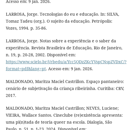
Acesso em: 9 jan. 2026.
LARROSA, Jorge. Tecnologias do eu e educação. In: SILVA,
Tomaz Tadeu (org.). O sujeito da educação. Petrópolis:
Vozes, 1994. p. 35-86.
LARROSA, Jorge. Notas sobre a experiência e o saber da
experiência. Revista Brasileira de Educação, Rio de Janeiro,
n. 19, p. 20-28, 2002. Disponível em:
https://www.scielo.br/j/rbedu/a/Ycc5QDzZKcYVspCNspZVDxC/?
format=pdf&lang=pt
. Acesso em: 9 jan. 2026.
MALDONADO, Maritza Maciel Castrillon. Espaço pantaneiro:
cenário de subjetivação da criança ribeirinha. Curitiba: CRV,
2017.
MALDONADO, Maritza Maciel Castrillon; NEVES, Luciene;
VIEIRA, Wallace Santos. Cineclube (re)existência apresenta:
uma pi(n)tada de teoria queer na escola. Dialogia, São
Paulo, n. 51, p. 1-23, 2024. Disponível em: