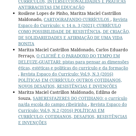
CURRÍCULOS, INTERSECCIONALIDADES E PRÁTICAS
ANTIRRACISTAS EM EDUCAÇÃO
Rosilene Lopes de Pinho, Maritza Maciel Castrillon
Maldonado,
CARTOGRAFANDO CURRÍCULOS
,
Revista
Espaço do Currículo: v. 14 n. 3 (2021): CURRÍCULO
COMO POSSIBILIDADE DE RESISTÊNCIA, DE CRIAÇÃO,
DE SOLIDARIEDADES E AFIRMAÇÃO DE UMA VIDA
BONITA
Maritza Maciel Castrillon Maldonado, Carlos Eduardo
Ferraço,
O CLICHÊ E O PARADOXO DO TEMPO EM
DELEUZE-GUATTARI: pistas para pensar as dimensões
éticas, estéticas e políticas do currículo e da formação
,
Revista Espaço do Currículo: Vol.9, N.3 (2016)
POLÍTICAS EM CURRÍCULO: OUTROS COTIDIANOS,
NOVOS DESAFIOS, RESISTÊNCIAS E INVENÇÕES
Maritza Maciel Castrillon Maldonado, Edilma de
Souza,
SABERESFAZERES DO COTIDIANO: o currículo
na/da escola do campo ribeirinha
,
Revista Espaço do
Currículo: Vol.9, N.2 (2016) POLÍTICAS EM
CURRÍCULO: COTIDIANOS, DESAFIOS, RESISTÊNCIAS
E INVENÇÕES