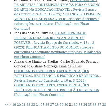
DE ARTISTAS CONTEMPORÂNEOS/AS PARA O ENSINO
DE ARTE NA EDUCAÇÃO INFANTIL
,
Revista Espaço
do Currículo: v. 18 n. 1 (2025): "EU ESCREVO PARA UM
MUNDO NO QUAL POSSA VIVER": criações docentes e
reinvenções curriculares [Publicação em Fluxo
Contínuo]
Inês Barbosa de Oliveira,
DA MODERNIDADE
DESENCANTADA AOS REENCANTAMENTOS
POSSÍVEIS
,
Revista Espaço do Currículo: v. 16 n. 2
(2023): REENCANTAMENTO DO MUNDO: criações
curriculares enquanto novidades utópicas [Publicação
em Fluxo Contínuo]
Alexandre Simão de Freitas, Carlos Eduardo Ferraço,
Conceição Gislâne Nóbrega Lima de Salles ,
COTIDIANOS ESCOLARES, EXPERIMENTAÇÕES
ESTÉTICAS, RESISTÊNCIA E PRODUÇÃO DE MUNDOS
,
Revista Espaço do Currículo: v. 16 n. 3 (2023):
COTIDIANOS ESCOLARES, EXPERIMENTAÇÕES
ESTÉTICAS, RESISTÊNCIA E PRODUÇÃO DE MUNDOS
[Publicação em Fluxo Contínuo]
<<
<
19
20
21
22
23
24
25
26
27
28
29
30
31
32
33
34
35
36
37
38