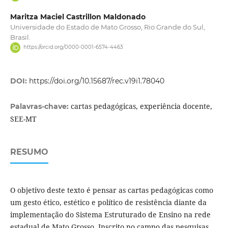
Maritza Maciel Castrillon Maldonado
Universidade do Estado de Mato Grosso, Rio Grande do Sul,
Brasil.
https://orcid.org/0000-0001-6574-4463
DOI:
https://doi.org/10.15687/rec.v19i1.78040
cartas pedagógicas, experiência docente,
Palavras-chave:
SEE-MT
RESUMO
O objetivo deste texto é pensar as cartas pedagógicas como
um gesto ético, estético e político de resistência diante da
implementação do Sistema Estruturado de Ensino na rede
estadual de Mato Grosso. Inscrito no campo das pesquisas