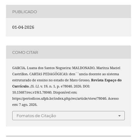
PUBLICADO
01-04-2026
COMO CITAR
GARCIA, Luana dos Santos Nogueira; MALDONADO, Maritza Maciel
Castrillon. CARTAS PEDAGÓGICAS: den´´uncia docente ao sistema
estruturado de ensino no estado de Mato Grosso.
Revista Espaço do
Currículo
,
[S. l.]
, v. 19, n. 1, p. e78040, 2026. DOI:
10.15687/rec.v19i1.78040. Disponível em:
https://periodicos.ufpb.br/index.php/rec/article/view/78040. Acesso
em: 7 ago. 2026.
Fomatos de Citação