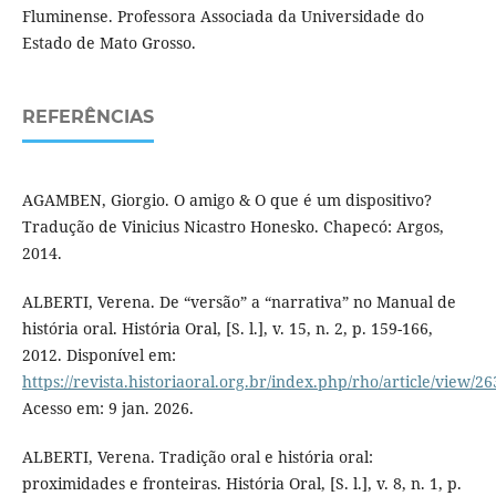
Fluminense. Professora Associada da Universidade do
Estado de Mato Grosso.
REFERÊNCIAS
AGAMBEN, Giorgio. O amigo & O que é um dispositivo?
Tradução de Vinicius Nicastro Honesko. Chapecó: Argos,
2014.
ALBERTI, Verena. De “versão” a “narrativa” no Manual de
história oral. História Oral, [S. l.], v. 15, n. 2, p. 159-166,
2012. Disponível em:
https://revista.historiaoral.org.br/index.php/rho/article/view/2
Acesso em: 9 jan. 2026.
ALBERTI, Verena. Tradição oral e história oral:
proximidades e fronteiras. História Oral, [S. l.], v. 8, n. 1, p.