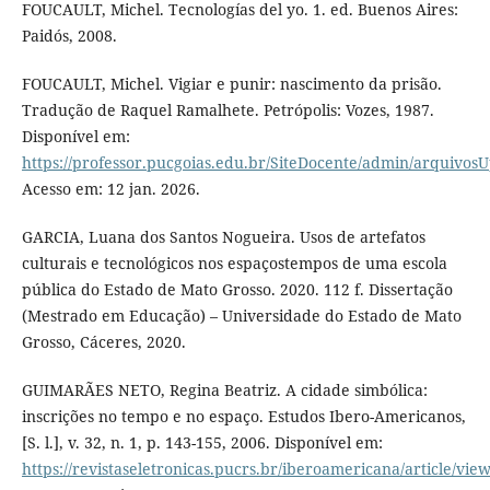
FOUCAULT, Michel. Tecnologías del yo. 1. ed. Buenos Aires:
Paidós, 2008.
FOUCAULT, Michel. Vigiar e punir: nascimento da prisão.
Tradução de Raquel Ramalhete. Petrópolis: Vozes, 1987.
Disponível em:
https://professor.pucgoias.edu.br/SiteDocente/admin/arquiv
Acesso em: 12 jan. 2026.
GARCIA, Luana dos Santos Nogueira. Usos de artefatos
culturais e tecnológicos nos espaçostempos de uma escola
pública do Estado de Mato Grosso. 2020. 112 f. Dissertação
(Mestrado em Educação) – Universidade do Estado de Mato
Grosso, Cáceres, 2020.
GUIMARÃES NETO, Regina Beatriz. A cidade simbólica:
inscrições no tempo e no espaço. Estudos Ibero-Americanos,
[S. l.], v. 32, n. 1, p. 143-155, 2006. Disponível em:
https://revistaseletronicas.pucrs.br/iberoamericana/article/vie