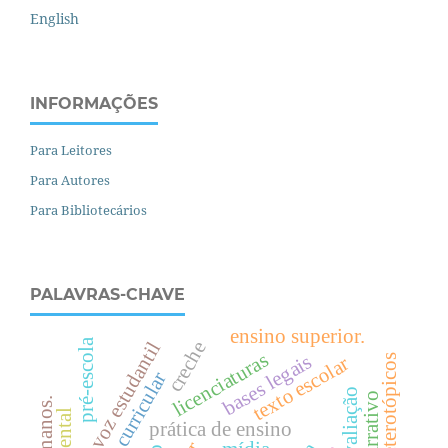
English
INFORMAÇÕES
Para Leitores
Para Autores
Para Bibliotecários
PALAVRAS-CHAVE
ensino superior.
pré-escola
creche
voz estudantil
licenciaturas
bases legais
texto escolar
diretriz curricular
.
prática de ensino