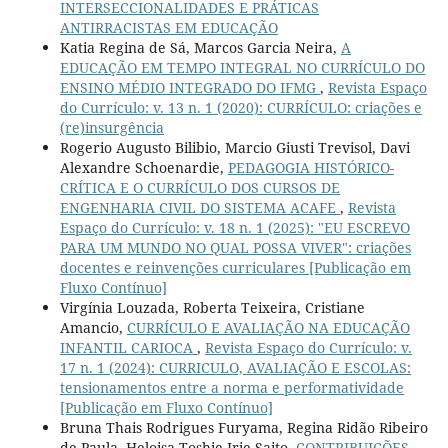
INTERSECCIONALIDADES E PRÁTICAS
ANTIRRACISTAS EM EDUCAÇÃO
Katia Regina de Sá, Marcos Garcia Neira,
A
EDUCAÇÃO EM TEMPO INTEGRAL NO CURRÍCULO DO
ENSINO MÉDIO INTEGRADO DO IFMG
,
Revista Espaço
do Currículo: v. 13 n. 1 (2020): CURRÍCULO: criações e
(re)insurgência
Rogerio Augusto Bilibio, Marcio Giusti Trevisol, Davi
Alexandre Schoenardie,
PEDAGOGIA HISTÓRICO-
CRÍTICA E O CURRÍCULO DOS CURSOS DE
ENGENHARIA CIVIL DO SISTEMA ACAFE
,
Revista
Espaço do Currículo: v. 18 n. 1 (2025): "EU ESCREVO
PARA UM MUNDO NO QUAL POSSA VIVER": criações
docentes e reinvenções curriculares [Publicação em
Fluxo Contínuo]
Virgínia Louzada, Roberta Teixeira, Cristiane
Amancio,
CURRÍCULO E AVALIAÇÃO NA EDUCAÇÃO
INFANTIL CARIOCA
,
Revista Espaço do Currículo: v.
17 n. 1 (2024): CURRICULO, AVALIAÇÃO E ESCOLAS:
tensionamentos entre a norma e performatividade
[Publicação em Fluxo Contínuo]
Bruna Thais Rodrigues Furyama, Regina Ridão Ribeiro
de Paula, Heloisa Toshie Irie Saito,
CONTRIBUIÇÕES