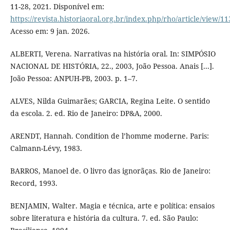
11-28, 2021. Disponível em:
https://revista.historiaoral.org.br/index.php/rho/article/view/11
Acesso em: 9 jan. 2026.
ALBERTI, Verena. Narrativas na história oral. In: SIMPÓSIO
NACIONAL DE HISTÓRIA, 22., 2003, João Pessoa. Anais [...].
João Pessoa: ANPUH-PB, 2003. p. 1–7.
ALVES, Nilda Guimarães; GARCIA, Regina Leite. O sentido
da escola. 2. ed. Rio de Janeiro: DP&A, 2000.
ARENDT, Hannah. Condition de l’homme moderne. Paris:
Calmann-Lévy, 1983.
BARROS, Manoel de. O livro das ignorãças. Rio de Janeiro:
Record, 1993.
BENJAMIN, Walter. Magia e técnica, arte e política: ensaios
sobre literatura e história da cultura. 7. ed. São Paulo: