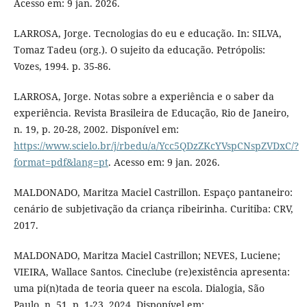
Acesso em: 9 jan. 2026.
LARROSA, Jorge. Tecnologias do eu e educação. In: SILVA,
Tomaz Tadeu (org.). O sujeito da educação. Petrópolis:
Vozes, 1994. p. 35-86.
LARROSA, Jorge. Notas sobre a experiência e o saber da
experiência. Revista Brasileira de Educação, Rio de Janeiro,
n. 19, p. 20-28, 2002. Disponível em:
https://www.scielo.br/j/rbedu/a/Ycc5QDzZKcYVspCNspZVDxC/?
format=pdf&lang=pt
. Acesso em: 9 jan. 2026.
MALDONADO, Maritza Maciel Castrillon. Espaço pantaneiro:
cenário de subjetivação da criança ribeirinha. Curitiba: CRV,
2017.
MALDONADO, Maritza Maciel Castrillon; NEVES, Luciene;
VIEIRA, Wallace Santos. Cineclube (re)existência apresenta:
uma pi(n)tada de teoria queer na escola. Dialogia, São
Paulo, n. 51, p. 1-23, 2024. Disponível em: