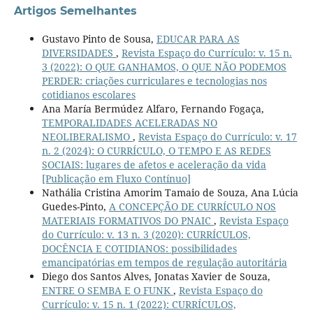
Artigos Semelhantes
Gustavo Pinto de Sousa,
EDUCAR PARA AS
DIVERSIDADES
,
Revista Espaço do Currículo: v. 15 n.
3 (2022): O QUE GANHAMOS, O QUE NÃO PODEMOS
PERDER: criações curriculares e tecnologias nos
cotidianos escolares
Ana María Bermúdez Alfaro, Fernando Fogaça,
TEMPORALIDADES ACELERADAS NO
NEOLIBERALISMO
,
Revista Espaço do Currículo: v. 17
n. 2 (2024): O CURRÍCULO, O TEMPO E AS REDES
SOCIAIS: lugares de afetos e aceleração da vida
[Publicação em Fluxo Contínuo]
Nathália Cristina Amorim Tamaio de Souza, Ana Lúcia
Guedes-Pinto,
A CONCEPÇÃO DE CURRÍCULO NOS
MATERIAIS FORMATIVOS DO PNAIC
,
Revista Espaço
do Currículo: v. 13 n. 3 (2020): CURRÍCULOS,
DOCÊNCIA E COTIDIANOS: possibilidades
emancipatórias em tempos de regulação autoritária
Diego dos Santos Alves, Jonatas Xavier de Souza,
ENTRE O SEMBA E O FUNK
,
Revista Espaço do
Currículo: v. 15 n. 1 (2022): CURRÍCULOS,