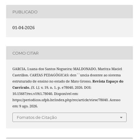
PUBLICADO
01-04-2026
COMO CITAR
GARCIA, Luana dos Santos Nogueira; MALDONADO, Maritza Maciel
Castrillon. CARTAS PEDAGÓGICAS: den´´uncia docente ao sistema
estruturado de ensino no estado de Mato Grosso.
Revista Espaço do
Currículo
,
[S. l.]
, v. 19, n. 1, p. e78040, 2026. DOI:
10.15687/rec.v19i1.78040. Disponível em:
https://periodicos.ufpb.br/index.php/rec/article/view/78040. Acesso
em: 9 ago. 2026.
Fomatos de Citação