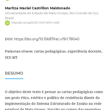
Maritza Maciel Castrillon Maldonado
Universidade do Estado de Mato Grosso, Rio Grande do Sul,
Brasil.
https://orcid.org/0000-0001-6574-4463
DOI:
https://doi.org/10.15687/rec.v19i1.78040
cartas pedagógicas, experiência docente,
Palavras-chave:
SEE-MT
RESUMO
O objetivo deste texto é pensar as cartas pedagógicas como
um gesto ético, estético e político de resistência diante da
implementação do Sistema Estruturado de Ensino na rede
estadual de Mato Grosso. Inscrito no campo das pesquisas