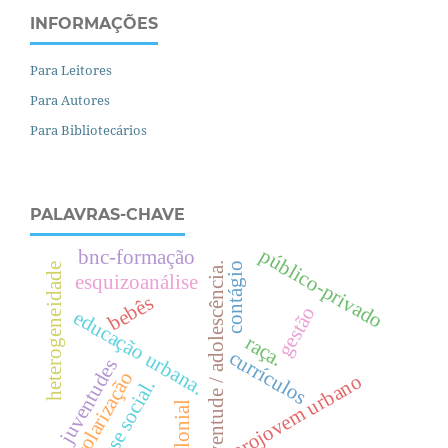
INFORMAÇÕES
Para Leitores
Para Autores
Para Bibliotecários
PALAVRAS-CHAVE
público-privado
bnc-formação
juventude / adolescência.
contágio
heterogeneidade
esquizoanálise
bebês
gestão
e
d
u
c
a
ç
ã
o
r
b
a
n
a
raça.
currículos
u
.
juventudes
escolarização
projovem urbano
.
decolonial