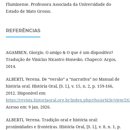
Fluminense. Professora Associada da Universidade do
Estado de Mato Grosso.
REFERÊNCIAS
AGAMBEN, Giorgio. O amigo & O que é um dispositivo?
Tradução de Vinicius Nicastro Honesko. Chapecó: Argos,
2014.
ALBERTI, Verena. De “versão” a “narrativa” no Manual de
história oral. História Oral, [S. l.], v. 15, n. 2, p. 159-166,
2012. Disponível em:
https://revista.historiaoral.org.br/index.php/rho/article/view/2
Acesso em: 9 jan. 2026.
ALBERTI, Verena. Tradição oral e história oral:
proximidades e fronteiras. História Oral, [S. l.], v. 8, n. 1, p.