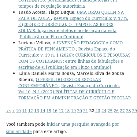
tempos de regulação autoritária
Tassio Acosta, Tiago Duque,
UMA DRAG QUEEN NA
SALA DE AULA
,
Revista Espaço do Currículo: v. 17 n.
2 (2024): O CURRÍCULO, O TEMPO E AS REDES
SOCIAIS: lugares de afetos e aceleração da vida
[Publicação em Fluxo Contínuo]
Luciana Velloso,
A INVENÇÃO PEDAGÓGICA COMO
PRÁTICA DE PENSAMENTO
,
Revista Espaço do
Currículo: v. 19 n. 1 (2026): CURRÍCULOS E PESQUISAS
COM OS COTIDIANOS: entre linhas de fabulações e
escritas-de-si [Publicação em Fluxo Contínuo]
Lânia Daniela Marta Souza, Marcelo Silva de Souza
Ribeiro,
O PERFIL DO GESTOR ESCOLAR
CONTEMPORÂNEO
,
Revista Espaço do Currículo:
Vol.10, N.1 (2017) POLÍTICAS DE CURRÍCULO E
FORMAÇÃO EM ADMINISTRAÇÃO E GESTÃO ESCOLAR
<<
<
10
11
12
13
14
15
16
17
18
19
20
21
22
23
24
25
26
27
28
29
Você também pode
iniciar uma pesquisa avançada por
similaridade
para este artigo.