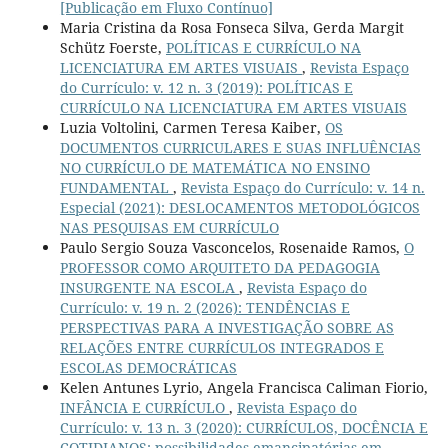
[Publicação em Fluxo Contínuo]
Maria Cristina da Rosa Fonseca Silva, Gerda Margit
Schütz Foerste,
POLÍTICAS E CURRÍCULO NA
LICENCIATURA EM ARTES VISUAIS
,
Revista Espaço
do Currículo: v. 12 n. 3 (2019): POLÍTICAS E
CURRÍCULO NA LICENCIATURA EM ARTES VISUAIS
Luzia Voltolini, Carmen Teresa Kaiber,
OS
DOCUMENTOS CURRICULARES E SUAS INFLUÊNCIAS
NO CURRÍCULO DE MATEMÁTICA NO ENSINO
FUNDAMENTAL
,
Revista Espaço do Currículo: v. 14 n.
Especial (2021): DESLOCAMENTOS METODOLÓGICOS
NAS PESQUISAS EM CURRÍCULO
Paulo Sergio Souza Vasconcelos, Rosenaide Ramos,
O
PROFESSOR COMO ARQUITETO DA PEDAGOGIA
INSURGENTE NA ESCOLA
,
Revista Espaço do
Currículo: v. 19 n. 2 (2026): TENDÊNCIAS E
PERSPECTIVAS PARA A INVESTIGAÇÃO SOBRE AS
RELAÇÕES ENTRE CURRÍCULOS INTEGRADOS E
ESCOLAS DEMOCRÁTICAS
Kelen Antunes Lyrio, Angela Francisca Caliman Fiorio,
INFÂNCIA E CURRÍCULO
,
Revista Espaço do
Currículo: v. 13 n. 3 (2020): CURRÍCULOS, DOCÊNCIA E
COTIDIANOS: possibilidades emancipatórias em