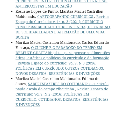
CURRÍCULOS, INTERSECCIONALIDADES E PRÁTICAS
ANTIRRACISTAS EM EDUCAÇÃO
Rosilene Lopes de Pinho, Maritza Maciel Castrillon
Maldonado,
CARTOGRAFANDO CURRÍCULOS
,
Revista
Espaço do Currículo: v. 14 n. 3 (2021): CURRÍCULO
COMO POSSIBILIDADE DE RESISTÊNCIA, DE CRIAÇÃO,
DE SOLIDARIEDADES E AFIRMAÇÃO DE UMA VIDA
BONITA
Maritza Maciel Castrillon Maldonado, Carlos Eduardo
Ferraço,
O CLICHÊ E O PARADOXO DO TEMPO EM
DELEUZE-GUATTARI: pistas para pensar as dimensões
éticas, estéticas e políticas do currículo e da formação
,
Revista Espaço do Currículo: Vol.9, N.3 (2016)
POLÍTICAS EM CURRÍCULO: OUTROS COTIDIANOS,
NOVOS DESAFIOS, RESISTÊNCIAS E INVENÇÕES
Maritza Maciel Castrillon Maldonado, Edilma de
Souza,
SABERESFAZERES DO COTIDIANO: o currículo
na/da escola do campo ribeirinha
,
Revista Espaço do
Currículo: Vol.9, N.2 (2016) POLÍTICAS EM
CURRÍCULO: COTIDIANOS, DESAFIOS, RESISTÊNCIAS
E INVENÇÕES