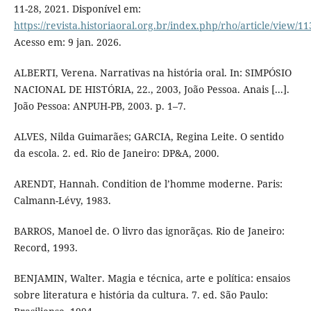
11-28, 2021. Disponível em:
https://revista.historiaoral.org.br/index.php/rho/article/view/11
Acesso em: 9 jan. 2026.
ALBERTI, Verena. Narrativas na história oral. In: SIMPÓSIO
NACIONAL DE HISTÓRIA, 22., 2003, João Pessoa. Anais [...].
João Pessoa: ANPUH-PB, 2003. p. 1–7.
ALVES, Nilda Guimarães; GARCIA, Regina Leite. O sentido
da escola. 2. ed. Rio de Janeiro: DP&A, 2000.
ARENDT, Hannah. Condition de l’homme moderne. Paris:
Calmann-Lévy, 1983.
BARROS, Manoel de. O livro das ignorãças. Rio de Janeiro:
Record, 1993.
BENJAMIN, Walter. Magia e técnica, arte e política: ensaios
sobre literatura e história da cultura. 7. ed. São Paulo: