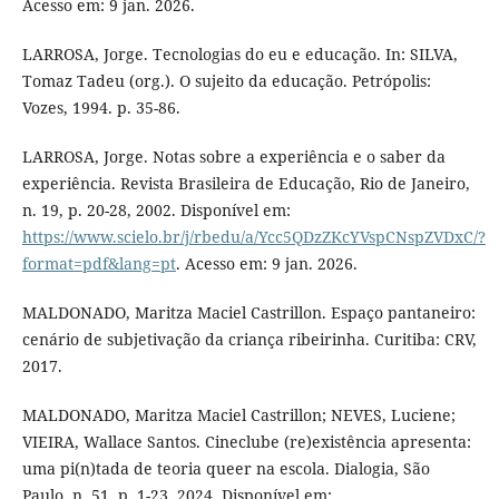
Acesso em: 9 jan. 2026.
LARROSA, Jorge. Tecnologias do eu e educação. In: SILVA,
Tomaz Tadeu (org.). O sujeito da educação. Petrópolis:
Vozes, 1994. p. 35-86.
LARROSA, Jorge. Notas sobre a experiência e o saber da
experiência. Revista Brasileira de Educação, Rio de Janeiro,
n. 19, p. 20-28, 2002. Disponível em:
https://www.scielo.br/j/rbedu/a/Ycc5QDzZKcYVspCNspZVDxC/?
format=pdf&lang=pt
. Acesso em: 9 jan. 2026.
MALDONADO, Maritza Maciel Castrillon. Espaço pantaneiro:
cenário de subjetivação da criança ribeirinha. Curitiba: CRV,
2017.
MALDONADO, Maritza Maciel Castrillon; NEVES, Luciene;
VIEIRA, Wallace Santos. Cineclube (re)existência apresenta:
uma pi(n)tada de teoria queer na escola. Dialogia, São
Paulo, n. 51, p. 1-23, 2024. Disponível em: