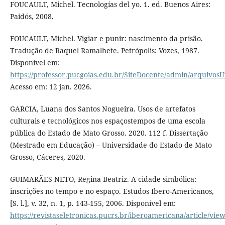
FOUCAULT, Michel. Tecnologías del yo. 1. ed. Buenos Aires:
Paidós, 2008.
FOUCAULT, Michel. Vigiar e punir: nascimento da prisão.
Tradução de Raquel Ramalhete. Petrópolis: Vozes, 1987.
Disponível em:
https://professor.pucgoias.edu.br/SiteDocente/admin/arquiv
Acesso em: 12 jan. 2026.
GARCIA, Luana dos Santos Nogueira. Usos de artefatos
culturais e tecnológicos nos espaçostempos de uma escola
pública do Estado de Mato Grosso. 2020. 112 f. Dissertação
(Mestrado em Educação) – Universidade do Estado de Mato
Grosso, Cáceres, 2020.
GUIMARÃES NETO, Regina Beatriz. A cidade simbólica:
inscrições no tempo e no espaço. Estudos Ibero-Americanos,
[S. l.], v. 32, n. 1, p. 143-155, 2006. Disponível em:
https://revistaseletronicas.pucrs.br/iberoamericana/article/vie