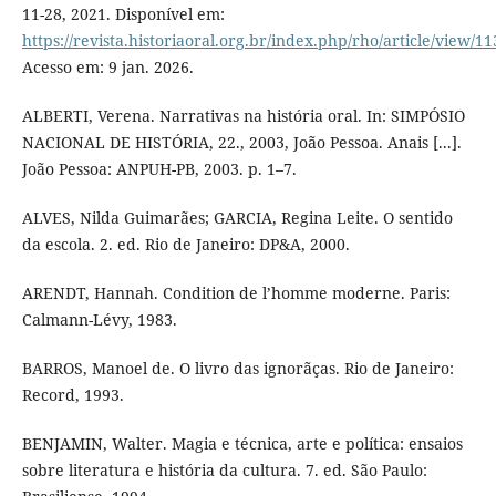
11-28, 2021. Disponível em:
https://revista.historiaoral.org.br/index.php/rho/article/view/11
Acesso em: 9 jan. 2026.
ALBERTI, Verena. Narrativas na história oral. In: SIMPÓSIO
NACIONAL DE HISTÓRIA, 22., 2003, João Pessoa. Anais [...].
João Pessoa: ANPUH-PB, 2003. p. 1–7.
ALVES, Nilda Guimarães; GARCIA, Regina Leite. O sentido
da escola. 2. ed. Rio de Janeiro: DP&A, 2000.
ARENDT, Hannah. Condition de l’homme moderne. Paris:
Calmann-Lévy, 1983.
BARROS, Manoel de. O livro das ignorãças. Rio de Janeiro:
Record, 1993.
BENJAMIN, Walter. Magia e técnica, arte e política: ensaios
sobre literatura e história da cultura. 7. ed. São Paulo: