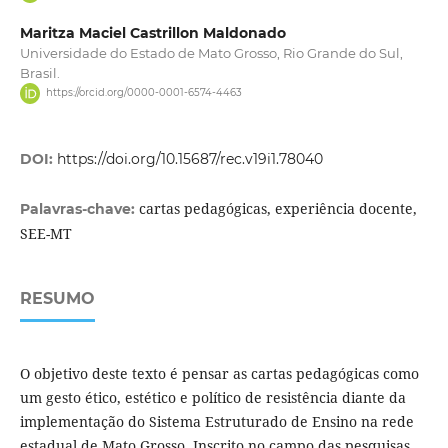
Maritza Maciel Castrillon Maldonado
Universidade do Estado de Mato Grosso, Rio Grande do Sul,
Brasil.
https://orcid.org/0000-0001-6574-4463
DOI:
https://doi.org/10.15687/rec.v19i1.78040
cartas pedagógicas, experiência docente,
Palavras-chave:
SEE-MT
RESUMO
O objetivo deste texto é pensar as cartas pedagógicas como
um gesto ético, estético e político de resistência diante da
implementação do Sistema Estruturado de Ensino na rede
estadual de Mato Grosso. Inscrito no campo das pesquisas