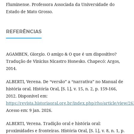
Fluminense. Professora Associada da Universidade do
Estado de Mato Grosso.
REFERÊNCIAS
AGAMBEN, Giorgio. O amigo & O que é um dispositivo?
Tradução de Vinicius Nicastro Honesko. Chapecó: Argos,
2014.
ALBERTI, Verena. De “versão” a “narrativa” no Manual de
história oral. História Oral, [S. l.], v. 15, n. 2, p. 159-166,
2012. Disponível em:
https://revista.historiaoral.org.br/index.php/rho/article/view/2
Acesso em: 9 jan. 2026.
ALBERTI, Verena. Tradição oral e história oral:
proximidades e fronteiras. História Oral, [S. l.], v. 8, n. 1, p.