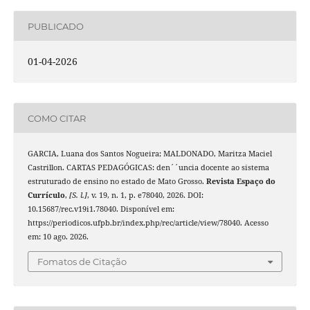
PUBLICADO
01-04-2026
COMO CITAR
GARCIA, Luana dos Santos Nogueira; MALDONADO, Maritza Maciel
Castrillon. CARTAS PEDAGÓGICAS: den´´uncia docente ao sistema
estruturado de ensino no estado de Mato Grosso.
Revista Espaço do
Currículo
,
[S. l.]
, v. 19, n. 1, p. e78040, 2026. DOI:
10.15687/rec.v19i1.78040. Disponível em:
https://periodicos.ufpb.br/index.php/rec/article/view/78040. Acesso
em: 10 ago. 2026.
Fomatos de Citação