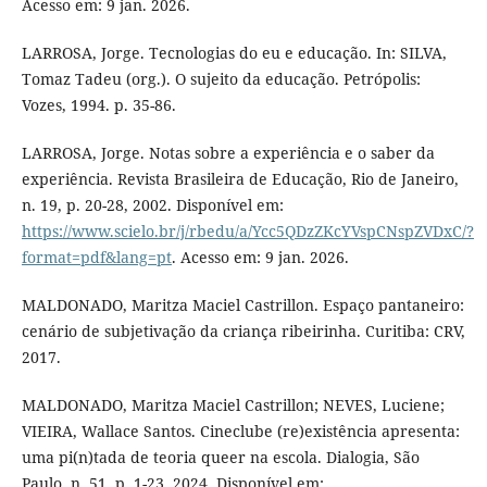
Acesso em: 9 jan. 2026.
LARROSA, Jorge. Tecnologias do eu e educação. In: SILVA,
Tomaz Tadeu (org.). O sujeito da educação. Petrópolis:
Vozes, 1994. p. 35-86.
LARROSA, Jorge. Notas sobre a experiência e o saber da
experiência. Revista Brasileira de Educação, Rio de Janeiro,
n. 19, p. 20-28, 2002. Disponível em:
https://www.scielo.br/j/rbedu/a/Ycc5QDzZKcYVspCNspZVDxC/?
format=pdf&lang=pt
. Acesso em: 9 jan. 2026.
MALDONADO, Maritza Maciel Castrillon. Espaço pantaneiro:
cenário de subjetivação da criança ribeirinha. Curitiba: CRV,
2017.
MALDONADO, Maritza Maciel Castrillon; NEVES, Luciene;
VIEIRA, Wallace Santos. Cineclube (re)existência apresenta:
uma pi(n)tada de teoria queer na escola. Dialogia, São
Paulo, n. 51, p. 1-23, 2024. Disponível em: