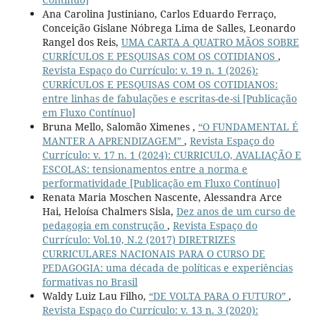
Ana Carolina Justiniano, Carlos Eduardo Ferraço,
Conceição Gislane Nóbrega Lima de Salles, Leonardo
Rangel dos Reis,
UMA CARTA A QUATRO MÃOS SOBRE
CURRÍCULOS E PESQUISAS COM OS COTIDIANOS
,
Revista Espaço do Currículo: v. 19 n. 1 (2026):
CURRÍCULOS E PESQUISAS COM OS COTIDIANOS:
entre linhas de fabulações e escritas-de-si [Publicação
em Fluxo Contínuo]
Bruna Mello, Salomão Ximenes ,
“O FUNDAMENTAL É
MANTER A APRENDIZAGEM”
,
Revista Espaço do
Currículo: v. 17 n. 1 (2024): CURRICULO, AVALIAÇÃO E
ESCOLAS: tensionamentos entre a norma e
performatividade [Publicação em Fluxo Contínuo]
Renata Maria Moschen Nascente, Alessandra Arce
Hai, Heloísa Chalmers Sisla,
Dez anos de um curso de
pedagogia em construção
,
Revista Espaço do
Currículo: Vol.10, N.2 (2017) DIRETRIZES
CURRICULARES NACIONAIS PARA O CURSO DE
PEDAGOGIA: uma década de políticas e experiências
formativas no Brasil
Waldy Luiz Lau Filho,
“DE VOLTA PARA O FUTURO”
,
Revista Espaço do Currículo: v. 13 n. 3 (2020):