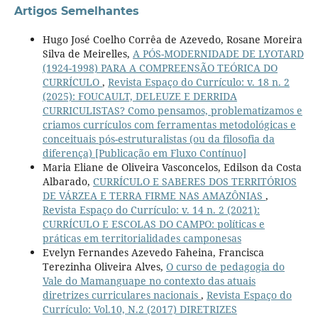
Artigos Semelhantes
Hugo José Coelho Corrêa de Azevedo, Rosane Moreira
Silva de Meirelles,
A PÓS-MODERNIDADE DE LYOTARD
(1924-1998) PARA A COMPREENSÃO TEÓRICA DO
CURRÍCULO
,
Revista Espaço do Currículo: v. 18 n. 2
(2025): FOUCAULT, DELEUZE E DERRIDA
CURRICULISTAS? Como pensamos, problematizamos e
criamos currículos com ferramentas metodológicas e
conceituais pós-estruturalistas (ou da filosofia da
diferença) [Publicação em Fluxo Contínuo]
Maria Eliane de Oliveira Vasconcelos, Edilson da Costa
Albarado,
CURRÍCULO E SABERES DOS TERRITÓRIOS
DE VÁRZEA E TERRA FIRME NAS AMAZÔNIAS
,
Revista Espaço do Currículo: v. 14 n. 2 (2021):
CURRÍCULO E ESCOLAS DO CAMPO: políticas e
práticas em territorialidades camponesas
Evelyn Fernandes Azevedo Faheina, Francisca
Terezinha Oliveira Alves,
O curso de pedagogia do
Vale do Mamanguape no contexto das atuais
diretrizes curriculares nacionais
,
Revista Espaço do
Currículo: Vol.10, N.2 (2017) DIRETRIZES