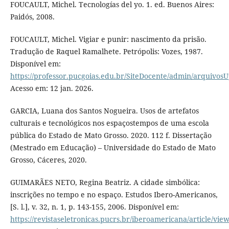
FOUCAULT, Michel. Tecnologías del yo. 1. ed. Buenos Aires:
Paidós, 2008.
FOUCAULT, Michel. Vigiar e punir: nascimento da prisão.
Tradução de Raquel Ramalhete. Petrópolis: Vozes, 1987.
Disponível em:
https://professor.pucgoias.edu.br/SiteDocente/admin/arquiv
Acesso em: 12 jan. 2026.
GARCIA, Luana dos Santos Nogueira. Usos de artefatos
culturais e tecnológicos nos espaçostempos de uma escola
pública do Estado de Mato Grosso. 2020. 112 f. Dissertação
(Mestrado em Educação) – Universidade do Estado de Mato
Grosso, Cáceres, 2020.
GUIMARÃES NETO, Regina Beatriz. A cidade simbólica:
inscrições no tempo e no espaço. Estudos Ibero-Americanos,
[S. l.], v. 32, n. 1, p. 143-155, 2006. Disponível em:
https://revistaseletronicas.pucrs.br/iberoamericana/article/vie