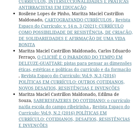
CURRÍCULOS, INTERSECCIONALIDADES E PRÁTICAS
ANTIRRACISTAS EM EDUCAÇÃO
Rosilene Lopes de Pinho, Maritza Maciel Castrillon
Maldonado,
CARTOGRAFANDO CURRÍCULOS
,
Revista
Espaço do Currículo: v. 14 n. 3 (2021): CURRÍCULO
COMO POSSIBILIDADE DE RESISTÊNCIA, DE CRIAÇÃO,
DE SOLIDARIEDADES E AFIRMAÇÃO DE UMA VIDA
BONITA
Maritza Maciel Castrillon Maldonado, Carlos Eduardo
Ferraço,
O CLICHÊ E O PARADOXO DO TEMPO EM
DELEUZE-GUATTARI: pistas para pensar as dimensões
éticas, estéticas e políticas do currículo e da formação
,
Revista Espaço do Currículo: Vol.9, N.3 (2016)
POLÍTICAS EM CURRÍCULO: OUTROS COTIDIANOS,
NOVOS DESAFIOS, RESISTÊNCIAS E INVENÇÕES
Maritza Maciel Castrillon Maldonado, Edilma de
Souza,
SABERESFAZERES DO COTIDIANO: o currículo
na/da escola do campo ribeirinha
,
Revista Espaço do
Currículo: Vol.9, N.2 (2016) POLÍTICAS EM
CURRÍCULO: COTIDIANOS, DESAFIOS, RESISTÊNCIAS
E INVENÇÕES