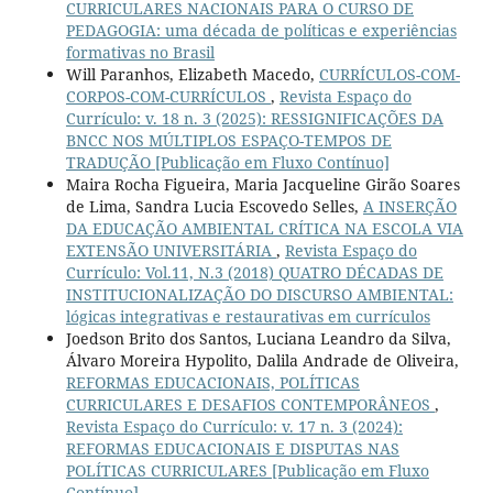
CURRICULARES NACIONAIS PARA O CURSO DE
PEDAGOGIA: uma década de políticas e experiências
formativas no Brasil
Will Paranhos, Elizabeth Macedo,
CURRÍCULOS-COM-
CORPOS-COM-CURRÍCULOS
,
Revista Espaço do
Currículo: v. 18 n. 3 (2025): RESSIGNIFICAÇÕES DA
BNCC NOS MÚLTIPLOS ESPAÇO-TEMPOS DE
TRADUÇÃO [Publicação em Fluxo Contínuo]
Maira Rocha Figueira, Maria Jacqueline Girão Soares
de Lima, Sandra Lucia Escovedo Selles,
A INSERÇÃO
DA EDUCAÇÃO AMBIENTAL CRÍTICA NA ESCOLA VIA
EXTENSÃO UNIVERSITÁRIA
,
Revista Espaço do
Currículo: Vol.11, N.3 (2018) QUATRO DÉCADAS DE
INSTITUCIONALIZAÇÃO DO DISCURSO AMBIENTAL:
lógicas integrativas e restaurativas em currículos
Joedson Brito dos Santos, Luciana Leandro da Silva,
Álvaro Moreira Hypolito, Dalila Andrade de Oliveira,
REFORMAS EDUCACIONAIS, POLÍTICAS
CURRICULARES E DESAFIOS CONTEMPORÂNEOS
,
Revista Espaço do Currículo: v. 17 n. 3 (2024):
REFORMAS EDUCACIONAIS E DISPUTAS NAS
POLÍTICAS CURRICULARES [Publicação em Fluxo
Contínuo]