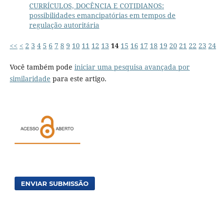
CURRÍCULOS, DOCÊNCIA E COTIDIANOS:
possibilidades emancipatórias em tempos de
regulação autoritária
<<
<
2
3
4
5
6
7
8
9
10
11
12
13
14
15
16
17
18
19
20
21
22
23
24
Você também pode
iniciar uma pesquisa avançada por
similaridade
para este artigo.
ENVIAR SUBMISSÃO