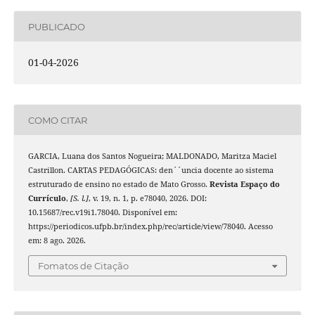
PUBLICADO
01-04-2026
COMO CITAR
GARCIA, Luana dos Santos Nogueira; MALDONADO, Maritza Maciel
Castrillon. CARTAS PEDAGÓGICAS: den´´uncia docente ao sistema
estruturado de ensino no estado de Mato Grosso.
Revista Espaço do
Currículo
,
[S. l.]
, v. 19, n. 1, p. e78040, 2026. DOI:
10.15687/rec.v19i1.78040. Disponível em:
https://periodicos.ufpb.br/index.php/rec/article/view/78040. Acesso
em: 8 ago. 2026.
Fomatos de Citação