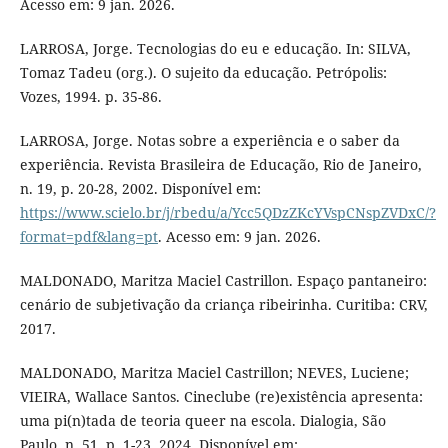
Acesso em: 9 jan. 2026.
LARROSA, Jorge. Tecnologias do eu e educação. In: SILVA,
Tomaz Tadeu (org.). O sujeito da educação. Petrópolis:
Vozes, 1994. p. 35-86.
LARROSA, Jorge. Notas sobre a experiência e o saber da
experiência. Revista Brasileira de Educação, Rio de Janeiro,
n. 19, p. 20-28, 2002. Disponível em:
https://www.scielo.br/j/rbedu/a/Ycc5QDzZKcYVspCNspZVDxC/?
format=pdf&lang=pt
. Acesso em: 9 jan. 2026.
MALDONADO, Maritza Maciel Castrillon. Espaço pantaneiro:
cenário de subjetivação da criança ribeirinha. Curitiba: CRV,
2017.
MALDONADO, Maritza Maciel Castrillon; NEVES, Luciene;
VIEIRA, Wallace Santos. Cineclube (re)existência apresenta:
uma pi(n)tada de teoria queer na escola. Dialogia, São
Paulo, n. 51, p. 1-23, 2024. Disponível em: