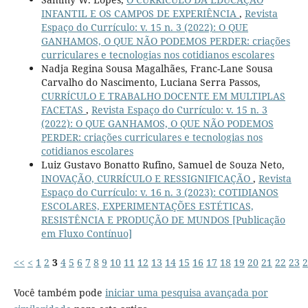
INFANTIL E OS CAMPOS DE EXPERIÊNCIA
,
Revista
Espaço do Currículo: v. 15 n. 3 (2022): O QUE
GANHAMOS, O QUE NÃO PODEMOS PERDER: criações
curriculares e tecnologias nos cotidianos escolares
Nadja Regina Sousa Magalhães, Franc-Lane Sousa
Carvalho do Nascimento, Luciana Serra Passos,
CURRÍCULO E TRABALHO DOCENTE EM MULTIPLAS
FACETAS
,
Revista Espaço do Currículo: v. 15 n. 3
(2022): O QUE GANHAMOS, O QUE NÃO PODEMOS
PERDER: criações curriculares e tecnologias nos
cotidianos escolares
Luiz Gustavo Bonatto Rufino, Samuel de Souza Neto,
INOVAÇÃO, CURRÍCULO E RESSIGNIFICAÇÃO
,
Revista
Espaço do Currículo: v. 16 n. 3 (2023): COTIDIANOS
ESCOLARES, EXPERIMENTAÇÕES ESTÉTICAS,
RESISTÊNCIA E PRODUÇÃO DE MUNDOS [Publicação
em Fluxo Contínuo]
<<
<
1
2
3
4
5
6
7
8
9
10
11
12
13
14
15
16
17
18
19
20
21
22
23
2
Você também pode
iniciar uma pesquisa avançada por