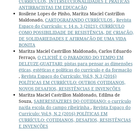
CURRÍCULOS, INTERSECCIONALIDADES E PRÁTICAS
ANTIRRACISTAS EM EDUCAÇÃO
Rosilene Lopes de Pinho, Maritza Maciel Castrillon
Maldonado,
CARTOGRAFANDO CURRÍCULOS
,
Revista
Espaço do Currículo: v. 14 n. 3 (2021): CURRÍCULO
COMO POSSIBILIDADE DE RESISTÊNCIA, DE CRIAÇÃO,
DE SOLIDARIEDADES E AFIRMAÇÃO DE UMA VIDA
BONITA
Maritza Maciel Castrillon Maldonado, Carlos Eduardo
Ferraço,
O CLICHÊ E O PARADOXO DO TEMPO EM
DELEUZE-GUATTARI: pistas para pensar as dimensões
éticas, estéticas e políticas do currículo e da formação
,
Revista Espaço do Currículo: Vol.9, N.3 (2016)
POLÍTICAS EM CURRÍCULO: OUTROS COTIDIANOS,
NOVOS DESAFIOS, RESISTÊNCIAS E INVENÇÕES
Maritza Maciel Castrillon Maldonado, Edilma de
Souza,
SABERESFAZERES DO COTIDIANO: o currículo
na/da escola do campo ribeirinha
,
Revista Espaço do
Currículo: Vol.9, N.2 (2016) POLÍTICAS EM
CURRÍCULO: COTIDIANOS, DESAFIOS, RESISTÊNCIAS
E INVENÇÕES