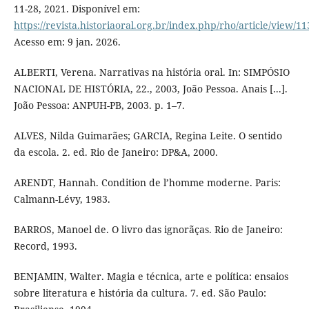
11-28, 2021. Disponível em:
https://revista.historiaoral.org.br/index.php/rho/article/view/11
Acesso em: 9 jan. 2026.
ALBERTI, Verena. Narrativas na história oral. In: SIMPÓSIO
NACIONAL DE HISTÓRIA, 22., 2003, João Pessoa. Anais [...].
João Pessoa: ANPUH-PB, 2003. p. 1–7.
ALVES, Nilda Guimarães; GARCIA, Regina Leite. O sentido
da escola. 2. ed. Rio de Janeiro: DP&A, 2000.
ARENDT, Hannah. Condition de l’homme moderne. Paris:
Calmann-Lévy, 1983.
BARROS, Manoel de. O livro das ignorãças. Rio de Janeiro:
Record, 1993.
BENJAMIN, Walter. Magia e técnica, arte e política: ensaios
sobre literatura e história da cultura. 7. ed. São Paulo: