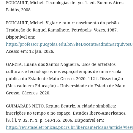
FOUCAULT, Michel. Tecnologías del yo. 1. ed. Buenos Aires:
Paidós, 2008.
FOUCAULT, Michel. Vigiar e punir: nascimento da prisão.
Tradução de Raquel Ramalhete. Petrópolis: Vozes, 1987.
Disponível em:
https://professor.pucgoias.edu.br/SiteDocente/admin/arquiv
Acesso em: 12 jan. 2026.
GARCIA, Luana dos Santos Nogueira. Usos de artefatos
culturais e tecnológicos nos espaçostempos de uma escola
pública do Estado de Mato Grosso. 2020. 112 f. Dissertação
(Mestrado em Educação) – Universidade do Estado de Mato
Grosso, Cáceres, 2020.
GUIMARÃES NETO, Regina Beatriz. A cidade simbólica:
inscrições no tempo e no espaço. Estudos Ibero-Americanos,
[S. l.], v. 32, n. 1, p. 143-155, 2006. Disponível em:
https://revistaseletronicas.pucrs.br/iberoamericana/article/vie