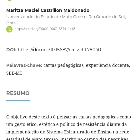
Maritza Maciel Castrillon Maldonado
Universidade do Estado de Mato Grosso, Rio Grande do Sul,
Brasil.
https://orcid.org/0000-0001-6574-4463
DOI:
https://doi.org/10.15687/rec.v19i1.78040
cartas pedagógicas, experiência docente,
Palavras-chave:
SEE-MT
RESUMO
O objetivo deste texto é pensar as cartas pedagógicas como
um gesto ético, estético e político de resistência diante da
implementação do Sistema Estruturado de Ensino na rede
estadual de Mato Grosso. Inscrito no campo das pesquisas