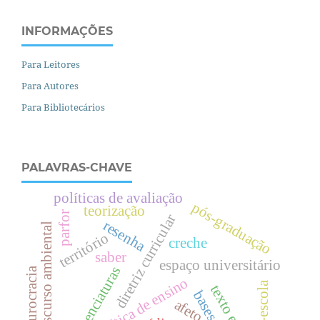
INFORMAÇÕES
Para Leitores
Para Autores
Para Bibliotecários
PALAVRAS-CHAVE
políticas de avaliação
pós-graduação
teorização
parfor
diretriz curricular
resenha
discurso ambiental
território
creche
saber
espaço universitário
licenciaturas
burocracia
prática de ensino
pré-escola
texto escolar
afeto