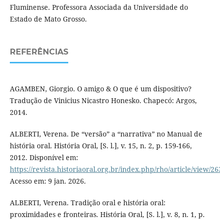
Fluminense. Professora Associada da Universidade do
Estado de Mato Grosso.
REFERÊNCIAS
AGAMBEN, Giorgio. O amigo & O que é um dispositivo?
Tradução de Vinicius Nicastro Honesko. Chapecó: Argos,
2014.
ALBERTI, Verena. De “versão” a “narrativa” no Manual de
história oral. História Oral, [S. l.], v. 15, n. 2, p. 159-166,
2012. Disponível em:
https://revista.historiaoral.org.br/index.php/rho/article/view/2
Acesso em: 9 jan. 2026.
ALBERTI, Verena. Tradição oral e história oral:
proximidades e fronteiras. História Oral, [S. l.], v. 8, n. 1, p.