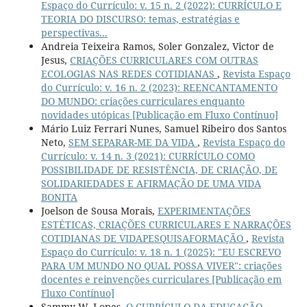
Espaço do Currículo: v. 15 n. 2 (2022): CURRÍCULO E
TEORIA DO DISCURSO: temas, estratégias e
perspectivas...
Andreia Teixeira Ramos, Soler Gonzalez, Victor de
Jesus,
CRIAÇÕES CURRICULARES COM OUTRAS
ECOLOGIAS NAS REDES COTIDIANAS
,
Revista Espaço
do Currículo: v. 16 n. 2 (2023): REENCANTAMENTO
DO MUNDO: criações curriculares enquanto
novidades utópicas [Publicação em Fluxo Contínuo]
Mário Luiz Ferrari Nunes, Samuel Ribeiro dos Santos
Neto,
SEM SEPARAR-ME DA VIDA
,
Revista Espaço do
Currículo: v. 14 n. 3 (2021): CURRÍCULO COMO
POSSIBILIDADE DE RESISTÊNCIA, DE CRIAÇÃO, DE
SOLIDARIEDADES E AFIRMAÇÃO DE UMA VIDA
BONITA
Joelson de Sousa Morais,
EXPERIMENTAÇÕES
ESTÉTICAS, CRIAÇÕES CURRICULARES E NARRAÇÕES
COTIDIANAS DE VIDAPESQUISAFORMAÇÃO
,
Revista
Espaço do Currículo: v. 18 n. 1 (2025): "EU ESCREVO
PARA UM MUNDO NO QUAL POSSA VIVER": criações
docentes e reinvenções curriculares [Publicação em
Fluxo Contínuo]
Sammy W. Lopes,
O CURRÍCULO DA EDUCAÇÃO