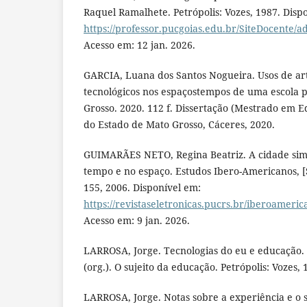
Raquel Ramalhete. Petrópolis: Vozes, 1987. Disp
https://professor.pucgoias.edu.br/SiteDocent
Acesso em: 12 jan. 2026.
GARCIA, Luana dos Santos Nogueira. Usos de art
tecnológicos nos espaçostempos de uma escola 
Grosso. 2020. 112 f. Dissertação (Mestrado em 
do Estado de Mato Grosso, Cáceres, 2020.
GUIMARÃES NETO, Regina Beatriz. A cidade simb
tempo e no espaço. Estudos Ibero-Americanos, [S. l
155, 2006. Disponível em:
https://revistaseletronicas.pucrs.br/iberoameric
Acesso em: 9 jan. 2026.
LARROSA, Jorge. Tecnologias do eu e educação.
(org.). O sujeito da educação. Petrópolis: Vozes, 
LARROSA, Jorge. Notas sobre a experiência e o 