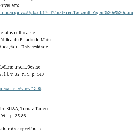
onível em:
e/admin/arquivosUpload/17637/material/Foucault_Vigiar%20e%20pu
efatos culturais e
pública do Estado de Mato
Educação) – Universidade
ólica: inscrições no
.], v. 32, n. 1, p. 143-
ana/article/view/1306
.
 In: SILVA, Tomaz Tadeu
1994. p. 35-86.
saber da experiência.