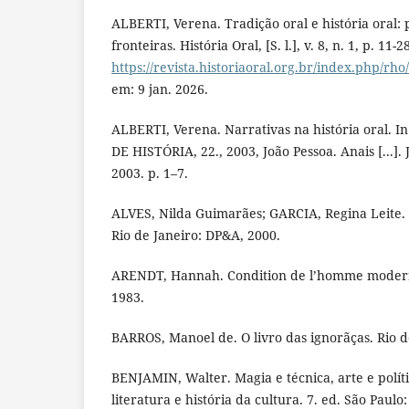
ALBERTI, Verena. Tradição oral e história oral:
fronteiras. História Oral, [S. l.], v. 8, n. 1, p. 11
https://revista.historiaoral.org.br/index.php/rho
em: 9 jan. 2026.
ALBERTI, Verena. Narrativas na história oral.
DE HISTÓRIA, 22., 2003, João Pessoa. Anais [...]
2003. p. 1–7.
ALVES, Nilda Guimarães; GARCIA, Regina Leite. O
Rio de Janeiro: DP&A, 2000.
ARENDT, Hannah. Condition de l’homme modern
1983.
BARROS, Manoel de. O livro das ignorãças. Rio d
BENJAMIN, Walter. Magia e técnica, arte e políti
literatura e história da cultura. 7. ed. São Paulo: