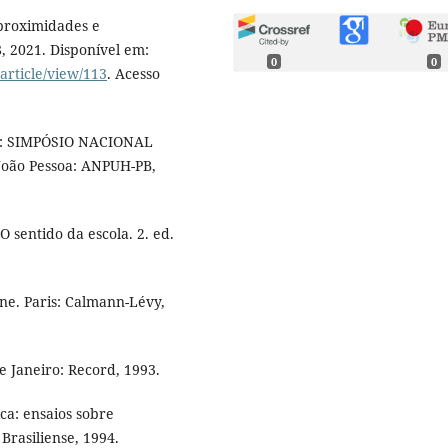
 proximidades e
-28, 2021. Disponível em:
0
0
/article/view/113
. Acesso
 In: SIMPÓSIO NACIONAL
. João Pessoa: ANPUH-PB,
 sentido da escola. 2. ed.
e. Paris: Calmann-Lévy,
e Janeiro: Record, 1993.
ca: ensaios sobre
 Brasiliense, 1994.