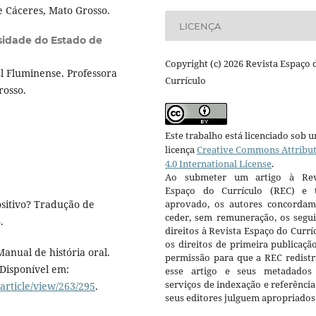
e Cáceres, Mato Grosso.
LICENÇA
sidade do Estado de
Copyright (c) 2026 Revista Espaço 
 Fluminense. Professora
Currículo
rosso.
Este trabalho está licenciado sob 
licença
Creative Commons Attribu
4.0 International License
.
Ao submeter um artigo à Rev
Espaço do Currículo (REC) e t
sitivo? Tradução de
aprovado, os autores concorda
ceder, sem remuneração, os segui
.
direitos à Revista Espaço do Currí
os direitos de primeira publicaçã
anual de história oral.
permissão para que a REC redistr
. Disponível em:
esse artigo e seus metadados
serviços de indexação e referênci
/article/view/263/295
.
seus editores julguem apropriados