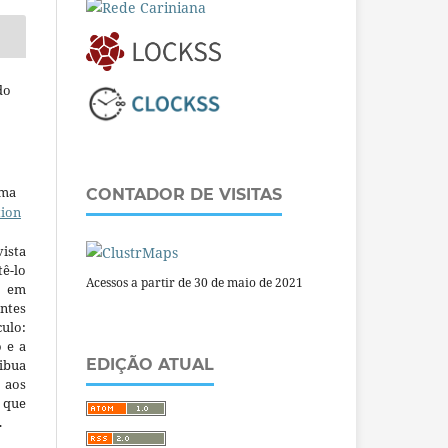
do
uma
CONTADOR DE VISITAS
tion
ista
ê-lo
Acessos a partir de 30 de maio de 2021
m em
ntes
culo:
o e a
EDIÇÃO ATUAL
ibua
 aos
a que
.