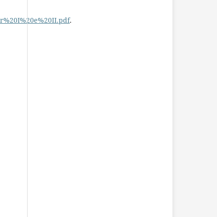
nir%20I%20e%20II.pdf
.