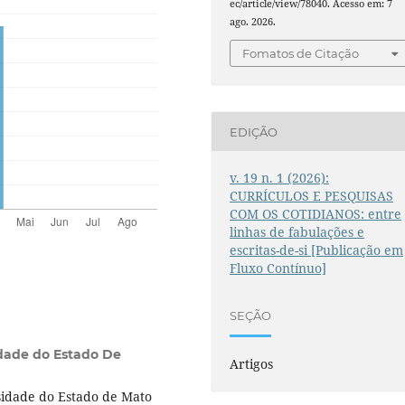
ec/article/view/78040. Acesso em: 7
ago. 2026.
Fomatos de Citação
EDIÇÃO
v. 19 n. 1 (2026):
CURRÍCULOS E PESQUISAS
COM OS COTIDIANOS: entre
linhas de fabulações e
escritas-de-si [Publicação em
Fluxo Contínuo]
SEÇÃO
dade do Estado De
Artigos
idade do Estado de Mato