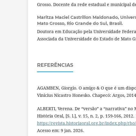
Grosso. Docente da rede estadual e municipal d
Maritza Maciel Castrillon Maldonado,
Univer
Mato Grosso, Rio Grande do Sul, Brasil.
Doutora em Educação pela Universidade Federal
Associada da Universidade do Estado de Mato G
REFERÊNCIAS
AGAMBEN, Giorgio. O amigo & O que é um dispo
Vinicius Nicastro Honesko. Chapecó: Argos, 2014
ALBERTI, Verena. De “versão” a “narrativa” no M
História Oral, [S. l.], v. 15, n. 2, p. 159-166, 2012
https://revista.historiaoral.org.br/index.php/rho
Acesso em: 9 jan. 2026.