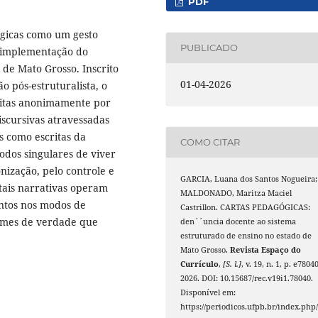
PDF
ógicas como um gesto
PUBLICADO
da implementação do
 de Mato Grosso. Inscrito
01-04-2026
o pós-estruturalista, o
ritas anonimamente por
iscursivas atravessadas
 como escritas da
COMO CITAR
dos singulares de viver
ização, pelo controle e
GARCIA, Luana dos Santos Nogueira;
 tais narrativas operam
MALDONADO, Maritza Maciel
ntos nos modos de
Castrillon. CARTAS PEDAGÓGICAS:
gimes de verdade que
den´´uncia docente ao sistema
estruturado de ensino no estado de
Mato Grosso.
Revista Espaço do
Currículo
,
[S. l.]
, v. 19, n. 1, p. e78040
2026. DOI: 10.15687/rec.v19i1.78040.
Disponível em:
https://periodicos.ufpb.br/index.php/