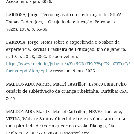
Acesso em: 9 jan. 2026.
LARROSA, Jorge. Tecnologias do eu e educação. In: SILVA,
Tomaz Tadeu (org.). O sujeito da educação. Petrópolis:
Vozes, 1994. p. 35-86.
LARROSA, Jorge. Notas sobre a experiência e o saber da
experiência. Revista Brasileira de Educação, Rio de Janeiro,
n. 19, p. 20-28, 2002. Disponível em:
https://www.scielo.br/j/rbedu/a/Ycc5QDzZKcYVspCNspZVDxC/?
format=pdf&lang=pt
. Acesso em: 9 jan. 2026.
MALDONADO, Maritza Maciel Castrillon. Espaço pantaneiro:
cenário de subjetivação da criança ribeirinha. Curitiba: CRV,
2017.
MALDONADO, Maritza Maciel Castrillon; NEVES, Luciene;
VIEIRA, Wallace Santos. Cineclube (re)existência apresenta:
uma pi(n)tada de teoria queer na escola. Dialogia, São
Paulo, n. 51, p. 1-23, 2024. Disponível em: