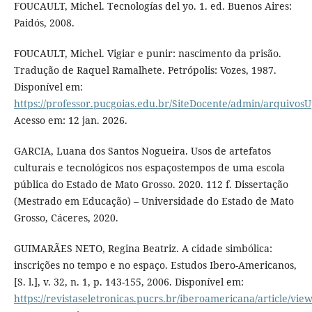
FOUCAULT, Michel. Tecnologías del yo. 1. ed. Buenos Aires:
Paidós, 2008.
FOUCAULT, Michel. Vigiar e punir: nascimento da prisão.
Tradução de Raquel Ramalhete. Petrópolis: Vozes, 1987.
Disponível em:
https://professor.pucgoias.edu.br/SiteDocente/admin/arquiv
Acesso em: 12 jan. 2026.
GARCIA, Luana dos Santos Nogueira. Usos de artefatos
culturais e tecnológicos nos espaçostempos de uma escola
pública do Estado de Mato Grosso. 2020. 112 f. Dissertação
(Mestrado em Educação) – Universidade do Estado de Mato
Grosso, Cáceres, 2020.
GUIMARÃES NETO, Regina Beatriz. A cidade simbólica:
inscrições no tempo e no espaço. Estudos Ibero-Americanos,
[S. l.], v. 32, n. 1, p. 143-155, 2006. Disponível em:
https://revistaseletronicas.pucrs.br/iberoamericana/article/vie