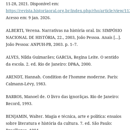
11-28, 2021. Disponível em:
https://revista.historiaoral.org.br/index.php/rho/article/view/11
Acesso em: 9 jan. 2026.
ALBERTI, Verena. Narrativas na história oral. In: SIMPÓSIO
NACIONAL DE HISTÓRIA, 22., 2003, João Pessoa. Anais [...].
João Pessoa: ANPUH-PB, 2003. p. 1–7.
ALVES, Nilda Guimarães; GARCIA, Regina Leite. O sentido
da escola. 2. ed. Rio de Janeiro: DP&A, 2000.
ARENDT, Hannah. Condition de l’homme moderne. Paris:
Calmann-Lévy, 1983.
BARROS, Manoel de. O livro das ignorãças. Rio de Janeiro:
Record, 1993.
BENJAMIN, Walter. Magia e técnica, arte e política: ensaios
sobre literatura e história da cultura. 7. ed. São Paulo: