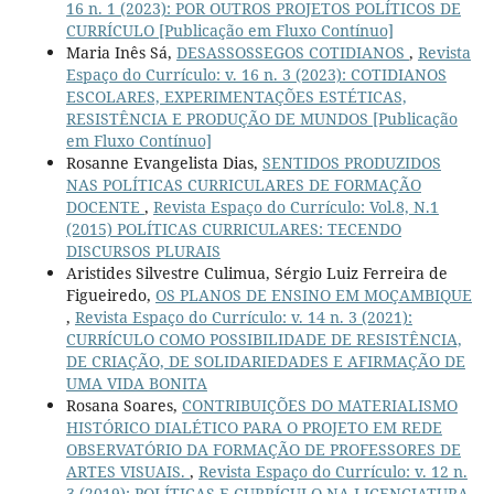
16 n. 1 (2023): POR OUTROS PROJETOS POLÍTICOS DE
CURRÍCULO [Publicação em Fluxo Contínuo]
Maria Inês Sá,
DESASSOSSEGOS COTIDIANOS
,
Revista
Espaço do Currículo: v. 16 n. 3 (2023): COTIDIANOS
ESCOLARES, EXPERIMENTAÇÕES ESTÉTICAS,
RESISTÊNCIA E PRODUÇÃO DE MUNDOS [Publicação
em Fluxo Contínuo]
Rosanne Evangelista Dias,
SENTIDOS PRODUZIDOS
NAS POLÍTICAS CURRICULARES DE FORMAÇÃO
DOCENTE
,
Revista Espaço do Currículo: Vol.8, N.1
(2015) POLÍTICAS CURRICULARES: TECENDO
DISCURSOS PLURAIS
Aristides Silvestre Culimua, Sérgio Luiz Ferreira de
Figueiredo,
OS PLANOS DE ENSINO EM MOÇAMBIQUE
,
Revista Espaço do Currículo: v. 14 n. 3 (2021):
CURRÍCULO COMO POSSIBILIDADE DE RESISTÊNCIA,
DE CRIAÇÃO, DE SOLIDARIEDADES E AFIRMAÇÃO DE
UMA VIDA BONITA
Rosana Soares,
CONTRIBUIÇÕES DO MATERIALISMO
HISTÓRICO DIALÉTICO PARA O PROJETO EM REDE
OBSERVATÓRIO DA FORMAÇÃO DE PROFESSORES DE
ARTES VISUAIS.
,
Revista Espaço do Currículo: v. 12 n.
3 (2019): POLÍTICAS E CURRÍCULO NA LICENCIATURA