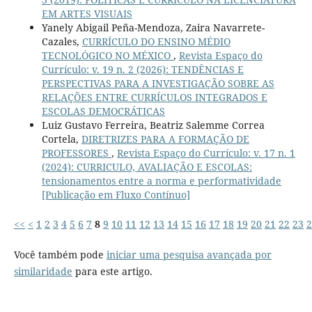
EM ARTES VISUAIS
Yanely Abigail Peña-Mendoza, Zaira Navarrete-
Cazales,
CURRÍCULO DO ENSINO MÉDIO
TECNOLÓGICO NO MÉXICO
,
Revista Espaço do
Currículo: v. 19 n. 2 (2026): TENDÊNCIAS E
PERSPECTIVAS PARA A INVESTIGAÇÃO SOBRE AS
RELAÇÕES ENTRE CURRÍCULOS INTEGRADOS E
ESCOLAS DEMOCRÁTICAS
Luiz Gustavo Ferreira, Beatriz Salemme Correa
Cortela,
DIRETRIZES PARA A FORMAÇÃO DE
PROFESSORES
,
Revista Espaço do Currículo: v. 17 n. 1
(2024): CURRICULO, AVALIAÇÃO E ESCOLAS:
tensionamentos entre a norma e performatividade
[Publicação em Fluxo Contínuo]
<<
<
1
2
3
4
5
6
7
8
9
10
11
12
13
14
15
16
17
18
19
20
21
22
23
2
Você também pode
iniciar uma pesquisa avançada por
similaridade
para este artigo.