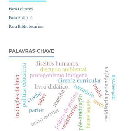
Para Leitores
Para Autores
Para Bibliotecários
PALAVRAS-CHAVE
direitos humanos.
política educativa
discurso ambiental
residência pedagógica
protagonismo indígena
traduções da bncc
pré-escola
diretriz curricular
território
mídia
livro didático.
resenha
creche
prática de ensino
saber
pós-graduação
afeto
bases legais
resistências
texto escolar
parfor