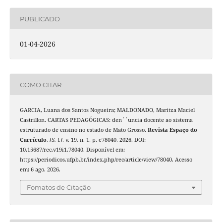
PUBLICADO
01-04-2026
COMO CITAR
GARCIA, Luana dos Santos Nogueira; MALDONADO, Maritza Maciel
Castrillon. CARTAS PEDAGÓGICAS: den´´uncia docente ao sistema
estruturado de ensino no estado de Mato Grosso.
Revista Espaço do
Currículo
,
[S. l.]
, v. 19, n. 1, p. e78040, 2026. DOI:
10.15687/rec.v19i1.78040. Disponível em:
https://periodicos.ufpb.br/index.php/rec/article/view/78040. Acesso
em: 6 ago. 2026.
Fomatos de Citação