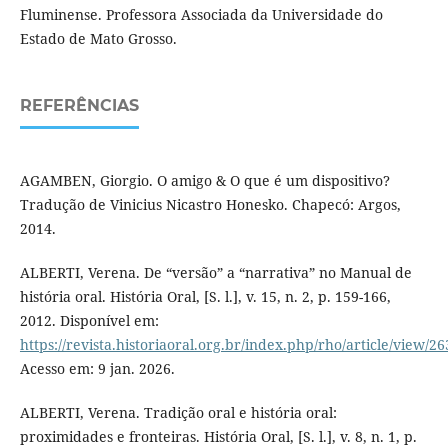
Fluminense. Professora Associada da Universidade do
Estado de Mato Grosso.
REFERÊNCIAS
AGAMBEN, Giorgio. O amigo & O que é um dispositivo?
Tradução de Vinicius Nicastro Honesko. Chapecó: Argos,
2014.
ALBERTI, Verena. De “versão” a “narrativa” no Manual de
história oral. História Oral, [S. l.], v. 15, n. 2, p. 159-166,
2012. Disponível em:
https://revista.historiaoral.org.br/index.php/rho/article/view/2
Acesso em: 9 jan. 2026.
ALBERTI, Verena. Tradição oral e história oral:
proximidades e fronteiras. História Oral, [S. l.], v. 8, n. 1, p.