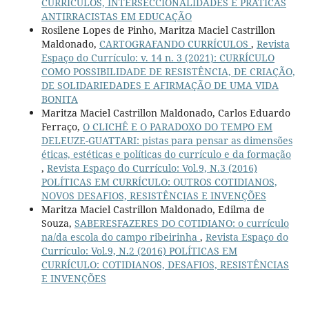
CURRÍCULOS, INTERSECCIONALIDADES E PRÁTICAS
ANTIRRACISTAS EM EDUCAÇÃO
Rosilene Lopes de Pinho, Maritza Maciel Castrillon
Maldonado,
CARTOGRAFANDO CURRÍCULOS
,
Revista
Espaço do Currículo: v. 14 n. 3 (2021): CURRÍCULO
COMO POSSIBILIDADE DE RESISTÊNCIA, DE CRIAÇÃO,
DE SOLIDARIEDADES E AFIRMAÇÃO DE UMA VIDA
BONITA
Maritza Maciel Castrillon Maldonado, Carlos Eduardo
Ferraço,
O CLICHÊ E O PARADOXO DO TEMPO EM
DELEUZE-GUATTARI: pistas para pensar as dimensões
éticas, estéticas e políticas do currículo e da formação
,
Revista Espaço do Currículo: Vol.9, N.3 (2016)
POLÍTICAS EM CURRÍCULO: OUTROS COTIDIANOS,
NOVOS DESAFIOS, RESISTÊNCIAS E INVENÇÕES
Maritza Maciel Castrillon Maldonado, Edilma de
Souza,
SABERESFAZERES DO COTIDIANO: o currículo
na/da escola do campo ribeirinha
,
Revista Espaço do
Currículo: Vol.9, N.2 (2016) POLÍTICAS EM
CURRÍCULO: COTIDIANOS, DESAFIOS, RESISTÊNCIAS
E INVENÇÕES