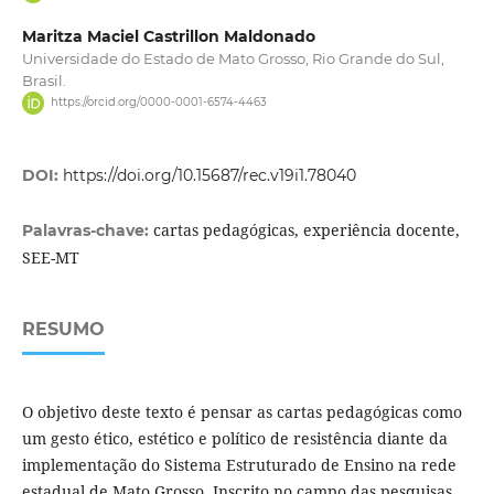
Maritza Maciel Castrillon Maldonado
Universidade do Estado de Mato Grosso, Rio Grande do Sul,
Brasil.
https://orcid.org/0000-0001-6574-4463
DOI:
https://doi.org/10.15687/rec.v19i1.78040
cartas pedagógicas, experiência docente,
Palavras-chave:
SEE-MT
RESUMO
O objetivo deste texto é pensar as cartas pedagógicas como
um gesto ético, estético e político de resistência diante da
implementação do Sistema Estruturado de Ensino na rede
estadual de Mato Grosso. Inscrito no campo das pesquisas