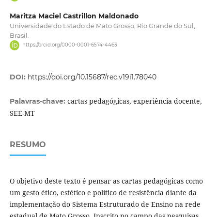
Maritza Maciel Castrillon Maldonado
Universidade do Estado de Mato Grosso, Rio Grande do Sul,
Brasil.
https://orcid.org/0000-0001-6574-4463
DOI:
https://doi.org/10.15687/rec.v19i1.78040
cartas pedagógicas, experiência docente,
Palavras-chave:
SEE-MT
RESUMO
O objetivo deste texto é pensar as cartas pedagógicas como
um gesto ético, estético e político de resistência diante da
implementação do Sistema Estruturado de Ensino na rede
estadual de Mato Grosso. Inscrito no campo das pesquisas