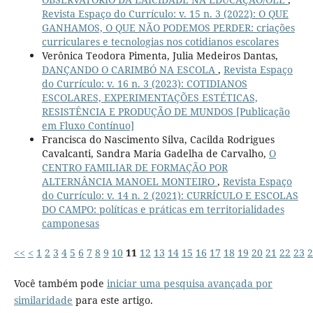
Revista Espaço do Currículo: v. 15 n. 3 (2022): O QUE
GANHAMOS, O QUE NÃO PODEMOS PERDER: criações
curriculares e tecnologias nos cotidianos escolares
Verônica Teodora Pimenta, Julia Medeiros Dantas,
DANÇANDO O CARIMBÓ NA ESCOLA
,
Revista Espaço
do Currículo: v. 16 n. 3 (2023): COTIDIANOS
ESCOLARES, EXPERIMENTAÇÕES ESTÉTICAS,
RESISTÊNCIA E PRODUÇÃO DE MUNDOS [Publicação
em Fluxo Contínuo]
Francisca do Nascimento Silva, Cacilda Rodrigues
Cavalcanti, Sandra Maria Gadelha de Carvalho,
O
CENTRO FAMILIAR DE FORMAÇÃO POR
ALTERNÂNCIA MANOEL MONTEIRO
,
Revista Espaço
do Currículo: v. 14 n. 2 (2021): CURRÍCULO E ESCOLAS
DO CAMPO: políticas e práticas em territorialidades
camponesas
<<
<
1
2
3
4
5
6
7
8
9
10
11
12
13
14
15
16
17
18
19
20
21
22
23
2
Você também pode
iniciar uma pesquisa avançada por
similaridade
para este artigo.