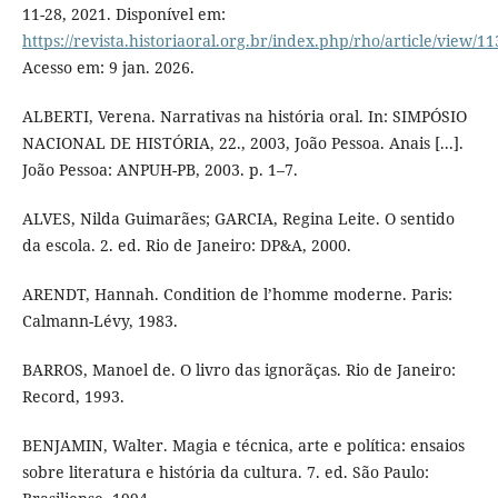
11-28, 2021. Disponível em:
https://revista.historiaoral.org.br/index.php/rho/article/view/11
Acesso em: 9 jan. 2026.
ALBERTI, Verena. Narrativas na história oral. In: SIMPÓSIO
NACIONAL DE HISTÓRIA, 22., 2003, João Pessoa. Anais [...].
João Pessoa: ANPUH-PB, 2003. p. 1–7.
ALVES, Nilda Guimarães; GARCIA, Regina Leite. O sentido
da escola. 2. ed. Rio de Janeiro: DP&A, 2000.
ARENDT, Hannah. Condition de l’homme moderne. Paris:
Calmann-Lévy, 1983.
BARROS, Manoel de. O livro das ignorãças. Rio de Janeiro:
Record, 1993.
BENJAMIN, Walter. Magia e técnica, arte e política: ensaios
sobre literatura e história da cultura. 7. ed. São Paulo: