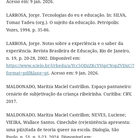
Acesso em: 9 jan. 2026.
LARROSA, Jorge. Tecnologias do eu e educação. In: SILVA,
Tomaz Tadeu (org.). O sujeito da educação. Petrópolis:
Vozes, 1994. p. 35-86.
LARROSA, Jorge. Notas sobre a experiência e o saber da
experiência. Revista Brasileira de Educação, Rio de Janeiro,
n. 19, p. 20-28, 2002. Disponível em:
https://www.scielo.br/j/rbedu/a/Ycc5QDzZKcYVspCNspZVDxC/?
format=pdf&lang=pt
. Acesso em: 9 jan. 2026.
MALDONADO, Maritza Maciel Castrillon. Espaço pantaneiro:
cenário de subjetivação da criança ribeirinha. Curitiba: CRV,
2017.
MALDONADO, Maritza Maciel Castrillon; NEVES, Luciene;
VIEIRA, Wallace Santos. Cineclube (re)existência apresenta:
uma pi(n)tada de teoria queer na escola. Dialogia, São
Paulo, n. 51, p. 1-23, 2024. Disponível em: