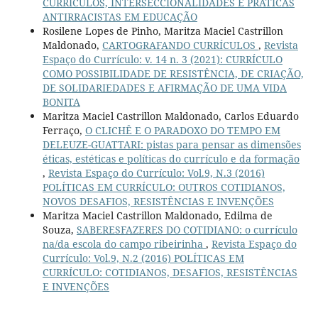
CURRÍCULOS, INTERSECCIONALIDADES E PRÁTICAS
ANTIRRACISTAS EM EDUCAÇÃO
Rosilene Lopes de Pinho, Maritza Maciel Castrillon
Maldonado,
CARTOGRAFANDO CURRÍCULOS
,
Revista
Espaço do Currículo: v. 14 n. 3 (2021): CURRÍCULO
COMO POSSIBILIDADE DE RESISTÊNCIA, DE CRIAÇÃO,
DE SOLIDARIEDADES E AFIRMAÇÃO DE UMA VIDA
BONITA
Maritza Maciel Castrillon Maldonado, Carlos Eduardo
Ferraço,
O CLICHÊ E O PARADOXO DO TEMPO EM
DELEUZE-GUATTARI: pistas para pensar as dimensões
éticas, estéticas e políticas do currículo e da formação
,
Revista Espaço do Currículo: Vol.9, N.3 (2016)
POLÍTICAS EM CURRÍCULO: OUTROS COTIDIANOS,
NOVOS DESAFIOS, RESISTÊNCIAS E INVENÇÕES
Maritza Maciel Castrillon Maldonado, Edilma de
Souza,
SABERESFAZERES DO COTIDIANO: o currículo
na/da escola do campo ribeirinha
,
Revista Espaço do
Currículo: Vol.9, N.2 (2016) POLÍTICAS EM
CURRÍCULO: COTIDIANOS, DESAFIOS, RESISTÊNCIAS
E INVENÇÕES