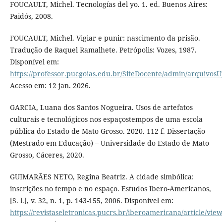
FOUCAULT, Michel. Tecnologías del yo. 1. ed. Buenos Aires:
Paidós, 2008.
FOUCAULT, Michel. Vigiar e punir: nascimento da prisão.
Tradução de Raquel Ramalhete. Petrópolis: Vozes, 1987.
Disponível em:
https://professor.pucgoias.edu.br/SiteDocente/admin/arquiv
Acesso em: 12 jan. 2026.
GARCIA, Luana dos Santos Nogueira. Usos de artefatos
culturais e tecnológicos nos espaçostempos de uma escola
pública do Estado de Mato Grosso. 2020. 112 f. Dissertação
(Mestrado em Educação) – Universidade do Estado de Mato
Grosso, Cáceres, 2020.
GUIMARÃES NETO, Regina Beatriz. A cidade simbólica:
inscrições no tempo e no espaço. Estudos Ibero-Americanos,
[S. l.], v. 32, n. 1, p. 143-155, 2006. Disponível em:
https://revistaseletronicas.pucrs.br/iberoamericana/article/vie