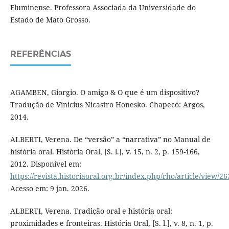
Fluminense. Professora Associada da Universidade do
Estado de Mato Grosso.
REFERÊNCIAS
AGAMBEN, Giorgio. O amigo & O que é um dispositivo?
Tradução de Vinicius Nicastro Honesko. Chapecó: Argos,
2014.
ALBERTI, Verena. De “versão” a “narrativa” no Manual de
história oral. História Oral, [S. l.], v. 15, n. 2, p. 159-166,
2012. Disponível em:
https://revista.historiaoral.org.br/index.php/rho/article/view/2
Acesso em: 9 jan. 2026.
ALBERTI, Verena. Tradição oral e história oral:
proximidades e fronteiras. História Oral, [S. l.], v. 8, n. 1, p.