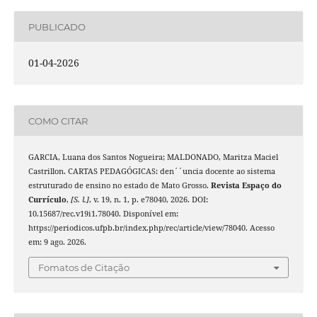
PUBLICADO
01-04-2026
COMO CITAR
GARCIA, Luana dos Santos Nogueira; MALDONADO, Maritza Maciel
Castrillon. CARTAS PEDAGÓGICAS: den´´uncia docente ao sistema
estruturado de ensino no estado de Mato Grosso.
Revista Espaço do
Currículo
,
[S. l.]
, v. 19, n. 1, p. e78040, 2026. DOI:
10.15687/rec.v19i1.78040. Disponível em:
https://periodicos.ufpb.br/index.php/rec/article/view/78040. Acesso
em: 9 ago. 2026.
Fomatos de Citação