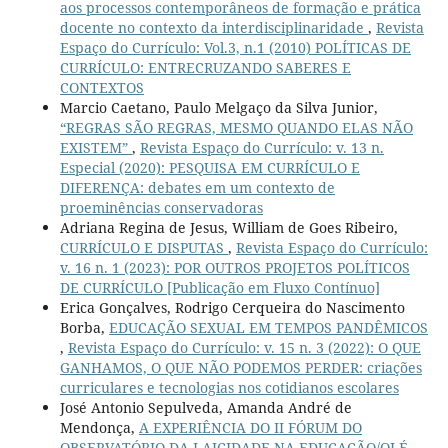
aos processos contemporâneos de formação e prática
docente no contexto da interdisciplinaridade
,
Revista
Espaço do Currículo: Vol.3, n.1 (2010) POLÍTICAS DE
CURRÍCULO: ENTRECRUZANDO SABERES E
CONTEXTOS
Marcio Caetano, Paulo Melgaço da Silva Junior,
“REGRAS SÃO REGRAS, MESMO QUANDO ELAS NÃO
EXISTEM”
,
Revista Espaço do Currículo: v. 13 n.
Especial (2020): PESQUISA EM CURRÍCULO E
DIFERENÇA: debates em um contexto de
proeminências conservadoras
Adriana Regina de Jesus, William de Goes Ribeiro,
CURRÍCULO E DISPUTAS
,
Revista Espaço do Currículo:
v. 16 n. 1 (2023): POR OUTROS PROJETOS POLÍTICOS
DE CURRÍCULO [Publicação em Fluxo Contínuo]
Erica Gonçalves, Rodrigo Cerqueira do Nascimento
Borba,
EDUCAÇÃO SEXUAL EM TEMPOS PANDÊMICOS
,
Revista Espaço do Currículo: v. 15 n. 3 (2022): O QUE
GANHAMOS, O QUE NÃO PODEMOS PERDER: criações
curriculares e tecnologias nos cotidianos escolares
José Antonio Sepulveda, Amanda André de
Mendonça,
A EXPERIÊNCIA DO II FÓRUM DO
OBSERVATÓRIO DA LAICIDADE NA EDUCAÇÃO/OLÉ
,