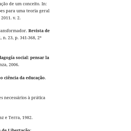
lução de um conceito. In:
ções para uma teoria geral
2011. v. 2.
 transformador.
Revista de
 n. 23, p. 341-368, 2º
agogía social: pensar la
nza, 2006.
o ciência da educação
.
es necessários à prática
Paz e Terra, 1982.
 de Libertação
: