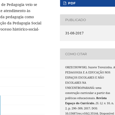
PDF
 de Pedagogia veio se
 de atendimento às
o da pedagogia como
PUBLICADO
ão da Pedagogia Social
cesso histórico-social-
31-08-2017
COMO CITAR
ORZECHOWSKI, Suzete Terezinha. 
PEDAGOGIA E A EDUCAÇÃO NOS
ESPAÇOS ESCOLARES E NÃO
ESCOLARES NA
UNICENTRO/PARANÁ: uma
construção curricular a partir das
políticas educacionais.
Revista
Espaço do Currículo
,
[S. l.]
, v. 10, n.
2, p. 290–309, 2017. DOI:
10.15687/rec.v10i2.35144. Disponível