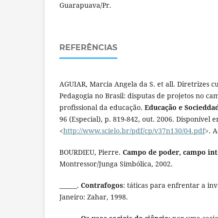
Guarapuava/Pr.
REFERÊNCIAS
AGUIAR, Marcia Angela da S. et all. Diretrizes c
Pedagogia no Brasil: disputas de projetos no c
profissional da educação.
Educação e Sociedda
96 (Especial), p. 819-842, out. 2006. Disponível e
<
http://www.scielo.br/pdf/cp/v37n130/04.pdf
>. 
BOURDIEU, Pierre.
Campo de poder, campo int
Montressor/Junga Simbólica, 2002.
______.
Contrafogos
: táticas para enfrentar a in
Janeiro: Zahar, 1998.