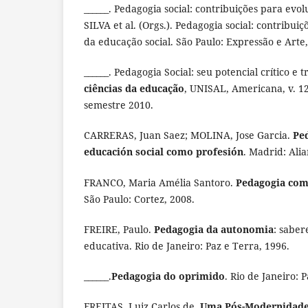
______. Pedagogia social: contribuições para evo
SILVA et al. (Orgs.). Pedagogia social: contribui
da educação social. São Paulo: Expressão e Arte, 
______. Pedagogia Social: seu potencial crítico e
ciências da educação
, UNISAL, Americana, v. 12,
semestre 2010.
CARRERAS, Juan Saez; MOLINA, Jose Garcia.
Ped
educación social como profesión
. Madrid: Alia
FRANCO, Maria Amélia Santoro.
Pedagogia com
São Paulo: Cortez, 2008.
FREIRE, Paulo.
Pedagogia da autonomia
: saber
educativa. Rio de Janeiro: Paz e Terra, 1996.
______.
Pedagogia do oprimido
. Rio de Janeiro: 
FREITAS, Luiz Carlos de.
Uma Pós-Modernidade