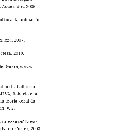
 Associados, 2005.
ultura
: la animación
erteza, 2007.
erteza, 2010.
de
. Guarapuava:
al no trabalho com
ILVA, Roberto et al.
ma teoria geral da
1. v. 2.
professora
? Novas
 Paulo: Cortez, 2003.