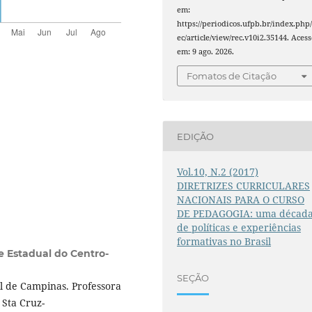
em:
https://periodicos.ufpb.br/index.php/
ec/article/view/rec.v10i2.35144. Acess
em: 9 ago. 2026.
Fomatos de Citação
EDIÇÃO
Vol.10, N.2 (2017)
DIRETRIZES CURRICULARES
NACIONAIS PARA O CURSO
DE PEDAGOGIA: uma décad
de políticas e experiências
formativas no Brasil
e Estadual do Centro-
SEÇÃO
l de Campinas. Professora
Sta Cruz-