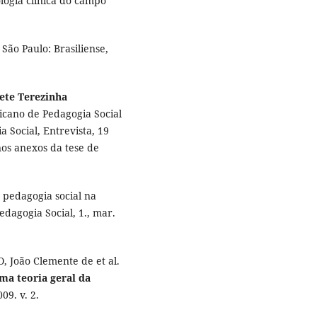
ologia clínica do campo
. São Paulo: Brasiliense,
zete Terezinha
icano de Pedagogia Social
 Social, Entrevista, 19
nos anexos da tese de
 pedagogia social na
edagogia Social, 1., mar.
O, João Clemente de et al.
ma teoria geral da
09. v. 2.