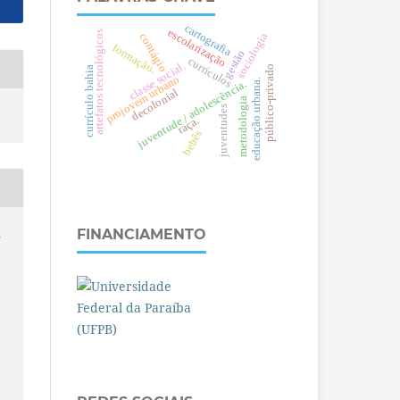
cartografia
escolarização
artefatos tecnológicos
sociologia
contágio
formação.
gestão
currículos
al.
público-privado
currículo bahia
projovem urbano
cl
a
s
s
e
s
o
ci
.
juventude / adolescência.
decolonial
metodologia
juventudes
e
d
u
c
a
ç
ã
o
u
r
b
a
n
a
raça.
bebês
FINANCIAMENTO
A