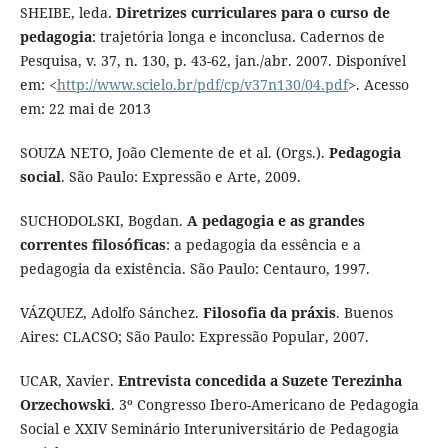
SHEIBE, leda.
Diretrizes curriculares para o curso de
pedagogia
: trajetória longa e inconclusa. Cadernos de
Pesquisa, v. 37, n. 130, p. 43-62, jan./abr. 2007. Disponível
em: <
http://www.scielo.br/pdf/cp/v37n130/04.pdf
>. Acesso
em: 22 mai de 2013
SOUZA NETO, João Clemente de et al. (Orgs.).
Pedagogia
social
. São Paulo: Expressão e Arte, 2009.
SUCHODOLSKI, Bogdan.
A pedagogia e as grandes
correntes filosóficas
: a pedagogia da essência e a
pedagogia da existência. São Paulo: Centauro, 1997.
VÁZQUEZ, Adolfo Sánchez.
Filosofia da práxis
. Buenos
Aires: CLACSO; São Paulo: Expressão Popular, 2007.
UCAR, Xavier.
Entrevista concedida a Suzete Terezinha
Orzechowski
. 3º Congresso Ibero-Americano de Pedagogia
Social e XXIV Seminário Interuniversitário de Pedagogia