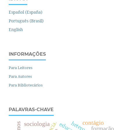
Español (España)
Português (Brasil)
English
INFORMAÇÕES
Para Leitores
Para Autores
Para Bibliotecários
PALAVRAS-CHAVE
contágio
sociologia
e
d
u
c
a
ç
ã
o
r
b
a
n
a
formação.