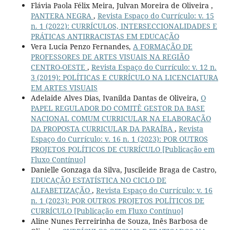
Flávia Paola Félix Meira, Julvan Moreira de Oliveira ,
PANTERA NEGRA
,
Revista Espaço do Currículo: v. 15
n. 1 (2022): CURRÍCULOS, INTERSECCIONALIDADES E
PRÁTICAS ANTIRRACISTAS EM EDUCAÇÃO
Vera Lucia Penzo Fernandes,
A FORMAÇÃO DE
PROFESSORES DE ARTES VISUAIS NA REGIÃO
CENTRO-OESTE
,
Revista Espaço do Currículo: v. 12 n.
3 (2019): POLÍTICAS E CURRÍCULO NA LICENCIATURA
EM ARTES VISUAIS
Adelaide Alves Dias, Ivanilda Dantas de Oliveira,
O
PAPEL REGULADOR DO COMITÊ GESTOR DA BASE
NACIONAL COMUM CURRICULAR NA ELABORAÇÃO
DA PROPOSTA CURRICULAR DA PARAÍBA
,
Revista
Espaço do Currículo: v. 16 n. 1 (2023): POR OUTROS
PROJETOS POLÍTICOS DE CURRÍCULO [Publicação em
Fluxo Contínuo]
Danielle Gonzaga da Silva, Juscileide Braga de Castro,
EDUCAÇÃO ESTATÍSTICA NO CICLO DE
ALFABETIZAÇÃO
,
Revista Espaço do Currículo: v. 16
n. 1 (2023): POR OUTROS PROJETOS POLÍTICOS DE
CURRÍCULO [Publicação em Fluxo Contínuo]
Aline Nunes Ferreirinha de Souza, Inês Barbosa de