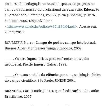
do curso de Pedagogia no Brasil: disputas de projetos no
campo da formação do profissional da educação.
Educação
e Socieddade
. Campinas, vol. 27, n. 96 (Especial), p. 819-
842, out. 2006. Disponível em:
<
http://www.scielo.br/pdf/cp/v37n130/04.pdf
>. Acesso em:
28 nov.2013.
BOURDIEU, Pierre.
Campo de poder, campo intelectual
.
Buenos Aires: Montressor/Junga Simbólica, 2002.
______.
Contrafogos
: táticas para enfrentar a invasão
neoliberal. Rio de Janeiro: Zahar, 1998.
______.
Os usos sociais da ciência
: por uma sociologia clínica
do campo científico. São Paulo: UNESP, 2004.
BRANDÃO, Carlos Rodrigues.
O que é educação
. São Paulo:
Brasiliense, 2007.