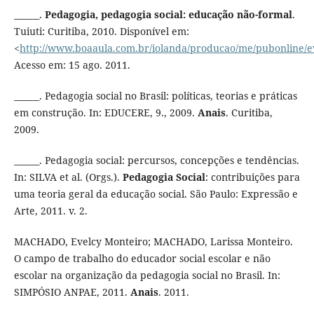
______.
Pedagogia, pedagogia social: educação não-formal
.
Tuiuti: Curitiba, 2010. Disponível em:
<
http://www.boaaula.com.br/iolanda/producao/me/pubonline/e
Acesso em: 15 ago. 2011.
______. Pedagogia social no Brasil: políticas, teorias e práticas
em construção. In: EDUCERE, 9., 2009.
Anais
. Curitiba,
2009.
______. Pedagogia social: percursos, concepções e tendências.
In: SILVA et al. (Orgs.).
Pedagogia Social
: contribuições para
uma teoria geral da educação social. São Paulo: Expressão e
Arte, 2011. v. 2.
MACHADO, Evelcy Monteiro; MACHADO, Larissa Monteiro.
O campo de trabalho do educador social escolar e não
escolar na organização da pedagogia social no Brasil. In:
SIMPÓSIO ANPAE, 2011.
Anais
. 2011.