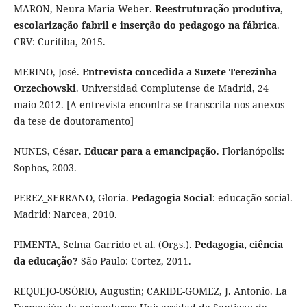
MARON, Neura Maria Weber.
Reestruturação produtiva,
escolarização fabril e inserção do pedagogo na fábrica
.
CRV: Curitiba, 2015.
MERINO, José.
Entrevista concedida a Suzete Terezinha
Orzechowski
. Universidad Complutense de Madrid, 24
maio 2012. [A entrevista encontra-se transcrita nos anexos
da tese de doutoramento]
NUNES, César.
Educar para a emancipação
. Florianópolis:
Sophos, 2003.
PEREZ_SERRANO, Gloria.
Pedagogia Social
: educação social.
Madrid: Narcea, 2010.
PIMENTA, Selma Garrido et al. (Orgs.).
Pedagogia, ciência
da educação?
São Paulo: Cortez, 2011.
REQUEJO-OSÓRIO, Augustin; CARIDE-GOMEZ, J. Antonio. La