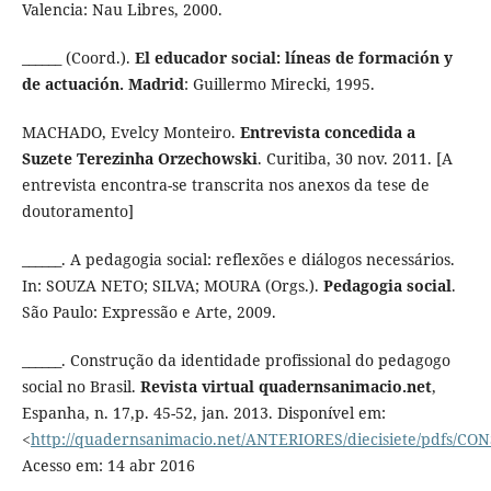
Valencia: Nau Libres, 2000.
______ (Coord.).
El educador social: líneas de formación y
de actuación. Madrid
: Guillermo Mirecki, 1995.
MACHADO, Evelcy Monteiro.
Entrevista concedida a
Suzete Terezinha Orzechowski
. Curitiba, 30 nov. 2011. [A
entrevista encontra-se transcrita nos anexos da tese de
doutoramento]
______. A pedagogia social: reflexões e diálogos necessários.
In: SOUZA NETO; SILVA; MOURA (Orgs.).
Pedagogia social
.
São Paulo: Expressão e Arte, 2009.
______. Construção da identidade profissional do pedagogo
social no Brasil.
Revista virtual quadernsanimacio.net
,
Espanha, n. 17,p. 45-52, jan. 2013. Disponível em:
<
http://quadernsanimacio.net/ANTERIORES/diecisiete/pdfs/CO
Acesso em: 14 abr 2016