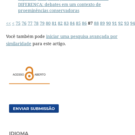
DIFERENÇA: debates em um contexto de
proeminências conservadoras
<<
<
75
76
77
78
79
80
81
82
83
84
85
86
87
88
89
90
91
92
93
94
Você também pode
iniciar uma pesquisa avançada por
similaridade
para este artigo.
ENVIAR SUBMISSÃO
IDIOMA