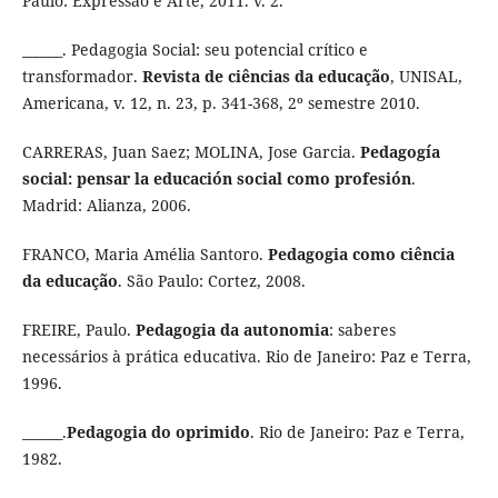
Paulo: Expressão e Arte, 2011. v. 2.
______. Pedagogia Social: seu potencial crítico e
transformador.
Revista de ciências da educação
, UNISAL,
Americana, v. 12, n. 23, p. 341-368, 2º semestre 2010.
CARRERAS, Juan Saez; MOLINA, Jose Garcia.
Pedagogía
social: pensar la educación social como profesión
.
Madrid: Alianza, 2006.
FRANCO, Maria Amélia Santoro.
Pedagogia como ciência
da educação
. São Paulo: Cortez, 2008.
FREIRE, Paulo.
Pedagogia da autonomia
: saberes
necessários à prática educativa. Rio de Janeiro: Paz e Terra,
1996.
______.
Pedagogia do oprimido
. Rio de Janeiro: Paz e Terra,
1982.