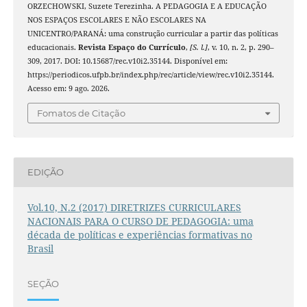
ORZECHOWSKI, Suzete Terezinha. A PEDAGOGIA E A EDUCAÇÃO
NOS ESPAÇOS ESCOLARES E NÃO ESCOLARES NA
UNICENTRO/PARANÁ: uma construção curricular a partir das políticas
educacionais.
Revista Espaço do Currículo
,
[S. l.]
, v. 10, n. 2, p. 290–
309, 2017. DOI: 10.15687/rec.v10i2.35144. Disponível em:
https://periodicos.ufpb.br/index.php/rec/article/view/rec.v10i2.35144.
Acesso em: 9 ago. 2026.
Fomatos de Citação
EDIÇÃO
Vol.10, N.2 (2017) DIRETRIZES CURRICULARES
NACIONAIS PARA O CURSO DE PEDAGOGIA: uma
década de políticas e experiências formativas no
Brasil
SEÇÃO