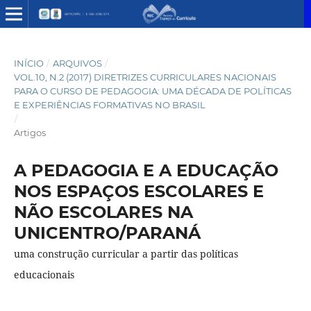
INÍCIO
/
ARQUIVOS
/
VOL.10, N.2 (2017) DIRETRIZES CURRICULARES NACIONAIS
PARA O CURSO DE PEDAGOGIA: UMA DÉCADA DE POLÍTICAS
E EXPERIÊNCIAS FORMATIVAS NO BRASIL
/
Artigos
A PEDAGOGIA E A EDUCAÇÃO
NOS ESPAÇOS ESCOLARES E
NÃO ESCOLARES NA
UNICENTRO/PARANÁ
uma construção curricular a partir das políticas
educacionais