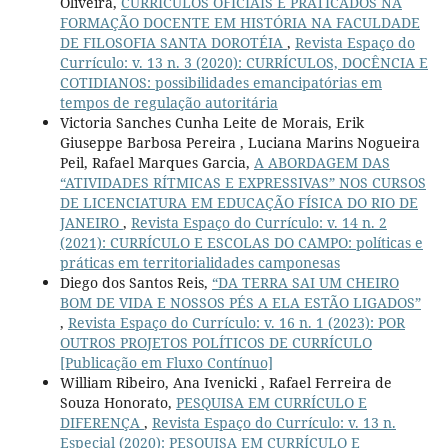
Oliveira,
CURRÍCULOS OFICIAIS E PRATICADOS NA
FORMAÇÃO DOCENTE EM HISTÓRIA NA FACULDADE
DE FILOSOFIA SANTA DOROTÉIA
,
Revista Espaço do
Currículo: v. 13 n. 3 (2020): CURRÍCULOS, DOCÊNCIA E
COTIDIANOS: possibilidades emancipatórias em
tempos de regulação autoritária
Victoria Sanches Cunha Leite de Morais, Erik
Giuseppe Barbosa Pereira , Luciana Marins Nogueira
Peil, Rafael Marques Garcia,
A ABORDAGEM DAS
“ATIVIDADES RÍTMICAS E EXPRESSIVAS” NOS CURSOS
DE LICENCIATURA EM EDUCAÇÃO FÍSICA DO RIO DE
JANEIRO
,
Revista Espaço do Currículo: v. 14 n. 2
(2021): CURRÍCULO E ESCOLAS DO CAMPO: políticas e
práticas em territorialidades camponesas
Diego dos Santos Reis,
“DA TERRA SAI UM CHEIRO
BOM DE VIDA E NOSSOS PÉS A ELA ESTÃO LIGADOS”
,
Revista Espaço do Currículo: v. 16 n. 1 (2023): POR
OUTROS PROJETOS POLÍTICOS DE CURRÍCULO
[Publicação em Fluxo Contínuo]
William Ribeiro, Ana Ivenicki , Rafael Ferreira de
Souza Honorato,
PESQUISA EM CURRÍCULO E
DIFERENÇA
,
Revista Espaço do Currículo: v. 13 n.
Especial (2020): PESQUISA EM CURRÍCULO E