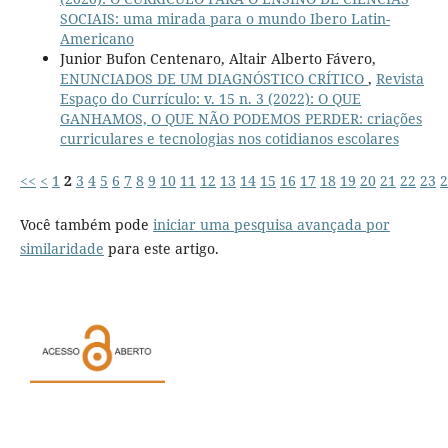
SOCIAIS: uma mirada para o mundo Ibero Latin-
Americano
Junior Bufon Centenaro, Altair Alberto Fávero,
ENUNCIADOS DE UM DIAGNÓSTICO CRÍTICO
,
Revista
Espaço do Currículo: v. 15 n. 3 (2022): O QUE
GANHAMOS, O QUE NÃO PODEMOS PERDER: criações
curriculares e tecnologias nos cotidianos escolares
<<
<
1
2
3
4
5
6
7
8
9
10
11
12
13
14
15
16
17
18
19
20
21
22
23
2
Você também pode
iniciar uma pesquisa avançada por
similaridade
para este artigo.