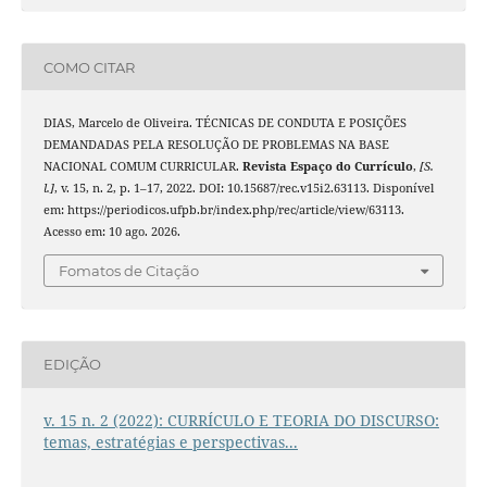
COMO CITAR
DIAS, Marcelo de Oliveira. TÉCNICAS DE CONDUTA E POSIÇÕES
DEMANDADAS PELA RESOLUÇÃO DE PROBLEMAS NA BASE
NACIONAL COMUM CURRICULAR.
Revista Espaço do Currículo
,
[S.
l.]
, v. 15, n. 2, p. 1–17, 2022. DOI: 10.15687/rec.v15i2.63113. Disponível
em: https://periodicos.ufpb.br/index.php/rec/article/view/63113.
Acesso em: 10 ago. 2026.
Fomatos de Citação
EDIÇÃO
v. 15 n. 2 (2022): CURRÍCULO E TEORIA DO DISCURSO:
temas, estratégias e perspectivas...