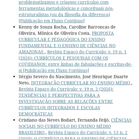
problematizamos e criamos currículos com
ferramentas metodológicas e conceituais pós-
estruturalistas (ou da filosofia da diferença)
[Publicação em Fluxo Contínuo]
Kenny de Souza Rocha, Caroline Barroncas de
Oliveira, Mônica de Oliveira Costa,
PROPOSTA
CURRICULAR E PEDAGÓGICA DO ENSINO
FUNDAMENTAL E O ENSINO DE CIÊNCIAS NO
AMAZONAS
,
Revista Espaço do Currículo: v. 19 n. 1
(2026): CURRÍCULOS E PESQUISAS COM OS
COTIDIANOS: entre linhas de fabulações e escritas-de-
si [Publicação em Fluxo Contínuo]
Sérgio Severo do Nascimento, José Henrique Duarte
Neto,
INTEGRAÇÃO CURRICULAR NO ENSINO MÉDIO
,
Revista Espaço do Currículo: v. 19 n. 2 (2026):
TENDÊNCIAS E PERSPECTIVAS PARA A
INVESTIGAÇÃO SOBRE AS RELAÇÕES ENTRE
CURRÍCULOS INTEGRADOS E ESCOLAS
DEMOCRÁTICAS
Cristiano das Neves Bodart, Fernanda Feijó,
CIÊNCIAS
SOCIAIS NO CURRÍCULO DO ENSINO MÉDIO
BRASILEIRO
,
Revista Espaço do Currículo: v. 13 n. 2
(2020): O CURRÍCULO PARA O ENSINO DE CIÊNCIAS