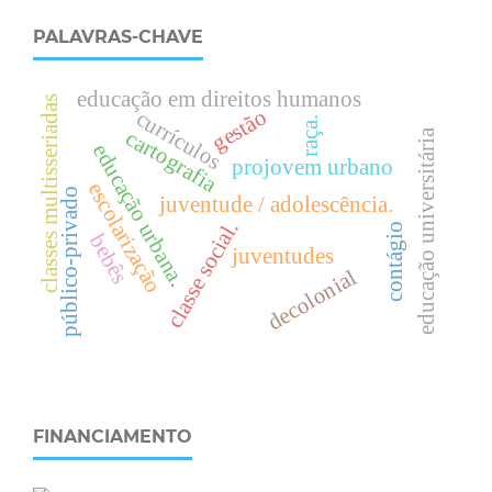
PALAVRAS-CHAVE
educação em direitos humanos
classes multisseriadas
gestão
currículos
raça.
cartografia
educação universitária
e
d
u
c
a
ç
ã
o
r
b
a
n
a
projovem urbano
escolarização
público-privado
juventude / adolescência.
.
u
.
contágio
bebês
juventudes
decolonial
c
l
a
s
s
e
s
o
c
i
a
l
FINANCIAMENTO