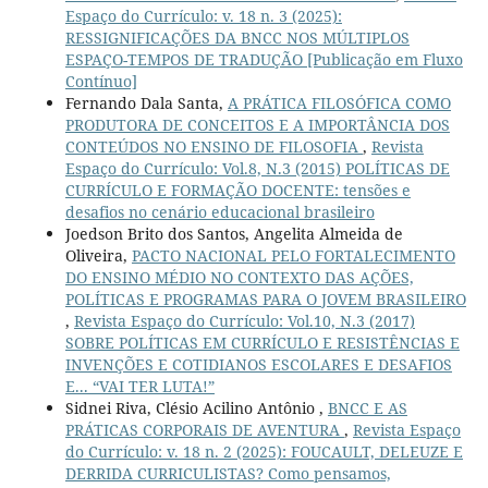
Espaço do Currículo: v. 18 n. 3 (2025):
RESSIGNIFICAÇÕES DA BNCC NOS MÚLTIPLOS
ESPAÇO-TEMPOS DE TRADUÇÃO [Publicação em Fluxo
Contínuo]
Fernando Dala Santa,
A PRÁTICA FILOSÓFICA COMO
PRODUTORA DE CONCEITOS E A IMPORTÂNCIA DOS
CONTEÚDOS NO ENSINO DE FILOSOFIA
,
Revista
Espaço do Currículo: Vol.8, N.3 (2015) POLÍTICAS DE
CURRÍCULO E FORMAÇÃO DOCENTE: tensões e
desafios no cenário educacional brasileiro
Joedson Brito dos Santos, Angelita Almeida de
Oliveira,
PACTO NACIONAL PELO FORTALECIMENTO
DO ENSINO MÉDIO NO CONTEXTO DAS AÇÕES,
POLÍTICAS E PROGRAMAS PARA O JOVEM BRASILEIRO
,
Revista Espaço do Currículo: Vol.10, N.3 (2017)
SOBRE POLÍTICAS EM CURRÍCULO E RESISTÊNCIAS E
INVENÇÕES E COTIDIANOS ESCOLARES E DESAFIOS
E... “VAI TER LUTA!”
Sidnei Riva, Clésio Acilino Antônio ,
BNCC E AS
PRÁTICAS CORPORAIS DE AVENTURA
,
Revista Espaço
do Currículo: v. 18 n. 2 (2025): FOUCAULT, DELEUZE E
DERRIDA CURRICULISTAS? Como pensamos,