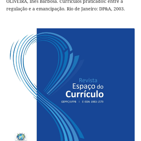
OLIVEIRA, Inês Barbosa. Currículos praticados: entre a
regulação e a emancipação. Rio de Janeiro: DP&A, 2003.