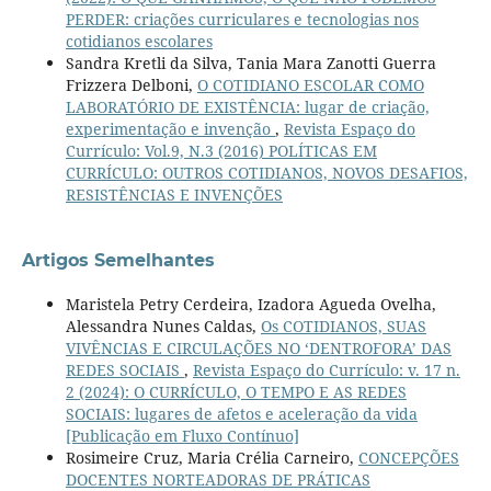
PERDER: criações curriculares e tecnologias nos
cotidianos escolares
Sandra Kretli da Silva, Tania Mara Zanotti Guerra
Frizzera Delboni,
O COTIDIANO ESCOLAR COMO
LABORATÓRIO DE EXISTÊNCIA: lugar de criação,
experimentação e invenção
,
Revista Espaço do
Currículo: Vol.9, N.3 (2016) POLÍTICAS EM
CURRÍCULO: OUTROS COTIDIANOS, NOVOS DESAFIOS,
RESISTÊNCIAS E INVENÇÕES
Artigos Semelhantes
Maristela Petry Cerdeira, Izadora Agueda Ovelha,
Alessandra Nunes Caldas,
Os COTIDIANOS, SUAS
VIVÊNCIAS E CIRCULAÇÕES NO ‘DENTROFORA’ DAS
REDES SOCIAIS
,
Revista Espaço do Currículo: v. 17 n.
2 (2024): O CURRÍCULO, O TEMPO E AS REDES
SOCIAIS: lugares de afetos e aceleração da vida
[Publicação em Fluxo Contínuo]
Rosimeire Cruz, Maria Crélia Carneiro,
CONCEPÇÕES
DOCENTES NORTEADORAS DE PRÁTICAS