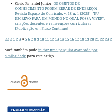
Clívio Pimentel Junior,
OS OBJETOS DE
CONHECIMENTO PODEM ERRAR DE ENDEREÇO?
,
Revista Espaço do Currículo: v. 18 n. 1 (2025): "EU
ESCREVO PARA UM MUNDO NO QUAL POSSA VIVER":
criações docentes e reinvenções curriculares
[Publicação em Fluxo Contínuo]
<<
<
1
2
3
4
5
6
7
8
9
10
11
12
13
14
15
16
17
18
19
20
21
22
23
2
Você também pode
iniciar uma pesquisa avançada por
similaridade
para este artigo.
ENVIAR SUBMISSÃO