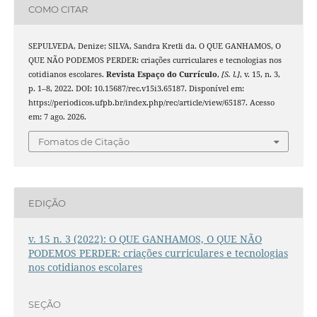
COMO CITAR
SEPULVEDA, Denize; SILVA, Sandra Kretli da. O QUE GANHAMOS, O
QUE NÃO PODEMOS PERDER: criações curriculares e tecnologias nos
cotidianos escolares.
Revista Espaço do Currículo
,
[S. l.]
, v. 15, n. 3,
p. 1–8, 2022. DOI: 10.15687/rec.v15i3.65187. Disponível em:
https://periodicos.ufpb.br/index.php/rec/article/view/65187. Acesso
em: 7 ago. 2026.
Fomatos de Citação
EDIÇÃO
v. 15 n. 3 (2022): O QUE GANHAMOS, O QUE NÃO
PODEMOS PERDER: criações curriculares e tecnologias
nos cotidianos escolares
SEÇÃO