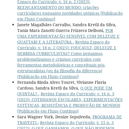
Espaço do Currículo: v. 16 n. 2 (2023):
REENCANTAMENTO DO MUNDO: criações
curriculares enquanto novidades utópicas [Publicação
em Fluxo Contínuo]
Janete Magalhães Carvalho, Sandra Kretli da Silva,
Tania Mara Zanotti Guerra Frizzera Delboni,
POR
UMA EXPERIMENTAÇÃO SENSÍVEL COM DELEUZE E
GUATTARI E A LITERATURA
,
Revista Espaço do
Currículo: v. 18 n. 2 (2025): FOUCAULT, DELEUZE E
DERRIDA CURRICULISTAS? Como pensamos,
problematizamos e criamos currículos com
ferramentas metodológicas e conceituais pós-
estruturalistas (ou da filosofia da diferença)
[Publicação em Fluxo Contínuo]
Fernanda Binda Alves Touret, Vivianne Flavia
Cardoso, Sandra Kretli da Silva,
O QUE PODE UM
QUINTAL?
,
Revista Espaço do Currículo: v. 16 n. 3
(2023): COTIDIANOS ESCOLARES, EXPERIMENTAÇÕES
ESTÉTICAS, RESISTÊNCIA E PRODUÇÃO DE MUNDOS
[Publicação em Fluxo Contínuo]
Sara Wagner York, Denize Sepulveda,
PROGRAMA DE
TRAVESTI
,
Revista Espaço do Currículo: v. 15 n. 3
(2022): O QUE GANHAMOS, O QUE NÃO PODEMOS