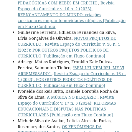
PEDAGÓGICAS COM BEBÊS EM CRECHE
,
Revista
Espaço do Currículo: v. 16 n. 2 (2023):
REENCANTAMENTO DO MUNDO: criações
curriculares enquanto novidades utópicas [Publicação
em Fluxo Contínuo]
Guilherme Ferreira, Edileuza Fernandes da Silva,
Lívia Gonçalves de Oliveira,
NOVOS PROJETOS DE
CURRÍCULO
,
Revista Espaço do Currículo: v. 16 n. 1
(2023): POR OUTROS PROJETOS POLÍTICOS DE
CURRÍCULO [Publicação em Fluxo Contínuo]
Adriege Matias Rodrigues, Franklin Kaic Dutra-
Pereira, Saimonton Tinôco,
“SEM LEI NEM REI, ME VI
ARREMESSADO”
,
Revista Espaço do Currículo: v. 16 n.
1 (2023): POR OUTROS PROJETOS POLÍTICOS DE
CURRÍCULO [Publicação em Fluxo Contínuo]
Ivoneide dos Reis Brito, Daniele Dorotéia Rocha da
Silva de Lima,
A MÚSICA NO BERÇÁRIO
,
Revista
Espaço do Currículo: v. 17 n. 3 (2024): REFORMAS
EDUCACIONAIS E DISPUTAS NAS POLÍTICAS
CURRICULARES [Publicação em Fluxo Contínuo]
Michele Silva de Avelar, Letícia Aires de Farias,
Rosemary dos Santos,
OS FENÔMENOS DA