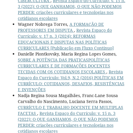
CIBERCULTURA
,
Revista Espaço do Currículo: v. 15 n.
3 (2022): O QUE GANHAMOS, O QUE NÃO PODEMOS
PERDER: criações curriculares e tecnologias nos
cotidianos escolares
Wagner Nobrega Torres,
A FORMAÇÃO DE
PROFESSORES EM DISPUTA
,
Revista Espaço do
Currículo: v. 17 n. 3 (2024): REFORMAS
EDUCACIONAIS E DISPUTAS NAS POLÍTICAS
CURRICULARES [Publicação em Fluxo Contínuo]
Danielle Piontkovsky, Maria Regina Lopes Gomes,
SOBRE A POTÊNCIA DAS PRATICASPOLÍTICAS
CURRICULARES E DE FORMAÇÕES DOCENTES
TECIDAS COM OS COTIDIANOS ESCOLARES
,
Revista
Espaço do Currículo: Vol.9, N.2 (2016) POLÍTICAS EM
CURRÍCULO: COTIDIANOS, DESAFIOS, RESISTÊNCIAS
E INVENÇÕES
Nadja Regina Sousa Magalhães, Franc-Lane Sousa
Carvalho do Nascimento, Luciana Serra Passos,
CURRÍCULO E TRABALHO DOCENTE EM MULTIPLAS
FACETAS
,
Revista Espaço do Currículo: v. 15 n. 3
(2022): O QUE GANHAMOS, O QUE NÃO PODEMOS
PERDER: criações curriculares e tecnologias nos
cotidianos escolares