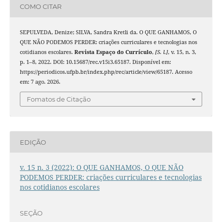
COMO CITAR
SEPULVEDA, Denize; SILVA, Sandra Kretli da. O QUE GANHAMOS, O
QUE NÃO PODEMOS PERDER: criações curriculares e tecnologias nos
cotidianos escolares.
Revista Espaço do Currículo
,
[S. l.]
, v. 15, n. 3,
p. 1–8, 2022. DOI: 10.15687/rec.v15i3.65187. Disponível em:
https://periodicos.ufpb.br/index.php/rec/article/view/65187. Acesso
em: 7 ago. 2026.
Fomatos de Citação
EDIÇÃO
v. 15 n. 3 (2022): O QUE GANHAMOS, O QUE NÃO
PODEMOS PERDER: criações curriculares e tecnologias
nos cotidianos escolares
SEÇÃO