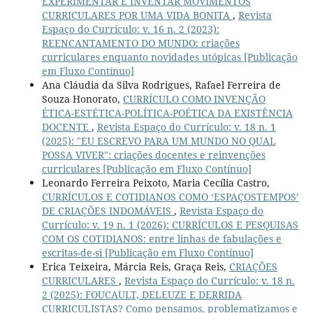
EXPERIMENTAR E INVENTAR MOVIMENTOS
CURRICULARES POR UMA VIDA BONITA
,
Revista
Espaço do Currículo: v. 16 n. 2 (2023):
REENCANTAMENTO DO MUNDO: criações
curriculares enquanto novidades utópicas [Publicação
em Fluxo Contínuo]
Ana Cláudia da Silva Rodrigues, Rafael Ferreira de
Souza Honorato,
CURRÍCULO COMO INVENÇÃO
ÉTICA-ESTÉTICA-POLÍTICA-POÉTICA DA EXISTÊNCIA
DOCENTE
,
Revista Espaço do Currículo: v. 18 n. 1
(2025): "EU ESCREVO PARA UM MUNDO NO QUAL
POSSA VIVER": criações docentes e reinvenções
curriculares [Publicação em Fluxo Contínuo]
Leonardo Ferreira Peixoto, Maria Cecília Castro,
CURRÍCULOS E COTIDIANOS COMO ‘ESPAÇOSTEMPOS’
DE CRIAÇÕES INDOMÁVEIS
,
Revista Espaço do
Currículo: v. 19 n. 1 (2026): CURRÍCULOS E PESQUISAS
COM OS COTIDIANOS: entre linhas de fabulações e
escritas-de-si [Publicação em Fluxo Contínuo]
Erica Teixeira, Márcia Reis, Graça Reis,
CRIAÇÕES
CURRICULARES
,
Revista Espaço do Currículo: v. 18 n.
2 (2025): FOUCAULT, DELEUZE E DERRIDA
CURRICULISTAS? Como pensamos, problematizamos e