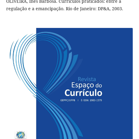
OLIVEIRA, Inês Barbosa. Currículos praticados: entre a
regulação e a emancipação. Rio de Janeiro: DP&A, 2003.