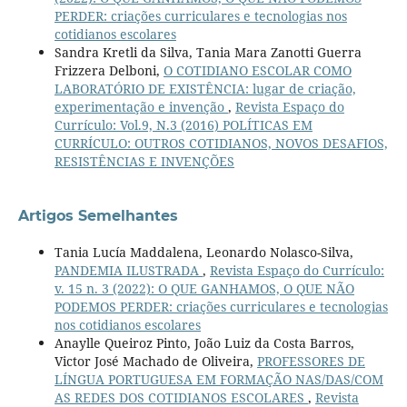
PERDER: criações curriculares e tecnologias nos
cotidianos escolares
Sandra Kretli da Silva, Tania Mara Zanotti Guerra
Frizzera Delboni,
O COTIDIANO ESCOLAR COMO
LABORATÓRIO DE EXISTÊNCIA: lugar de criação,
experimentação e invenção
,
Revista Espaço do
Currículo: Vol.9, N.3 (2016) POLÍTICAS EM
CURRÍCULO: OUTROS COTIDIANOS, NOVOS DESAFIOS,
RESISTÊNCIAS E INVENÇÕES
Artigos Semelhantes
Tania Lucía Maddalena, Leonardo Nolasco-Silva,
PANDEMIA ILUSTRADA
,
Revista Espaço do Currículo:
v. 15 n. 3 (2022): O QUE GANHAMOS, O QUE NÃO
PODEMOS PERDER: criações curriculares e tecnologias
nos cotidianos escolares
Anaylle Queiroz Pinto, João Luiz da Costa Barros,
Victor José Machado de Oliveira,
PROFESSORES DE
LÍNGUA PORTUGUESA EM FORMAÇÃO NAS/DAS/COM
AS REDES DOS COTIDIANOS ESCOLARES
,
Revista