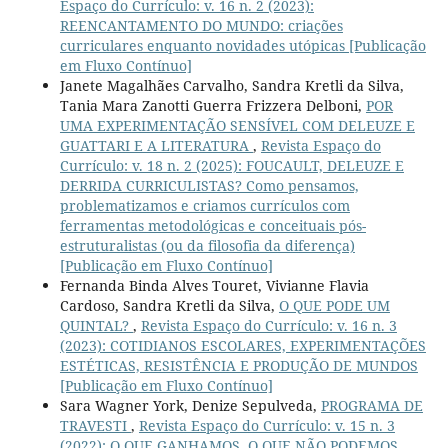
Espaço do Currículo: v. 16 n. 2 (2023):
REENCANTAMENTO DO MUNDO: criações
curriculares enquanto novidades utópicas [Publicação
em Fluxo Contínuo]
Janete Magalhães Carvalho, Sandra Kretli da Silva,
Tania Mara Zanotti Guerra Frizzera Delboni,
POR
UMA EXPERIMENTAÇÃO SENSÍVEL COM DELEUZE E
GUATTARI E A LITERATURA
,
Revista Espaço do
Currículo: v. 18 n. 2 (2025): FOUCAULT, DELEUZE E
DERRIDA CURRICULISTAS? Como pensamos,
problematizamos e criamos currículos com
ferramentas metodológicas e conceituais pós-
estruturalistas (ou da filosofia da diferença)
[Publicação em Fluxo Contínuo]
Fernanda Binda Alves Touret, Vivianne Flavia
Cardoso, Sandra Kretli da Silva,
O QUE PODE UM
QUINTAL?
,
Revista Espaço do Currículo: v. 16 n. 3
(2023): COTIDIANOS ESCOLARES, EXPERIMENTAÇÕES
ESTÉTICAS, RESISTÊNCIA E PRODUÇÃO DE MUNDOS
[Publicação em Fluxo Contínuo]
Sara Wagner York, Denize Sepulveda,
PROGRAMA DE
TRAVESTI
,
Revista Espaço do Currículo: v. 15 n. 3
(2022): O QUE GANHAMOS, O QUE NÃO PODEMOS