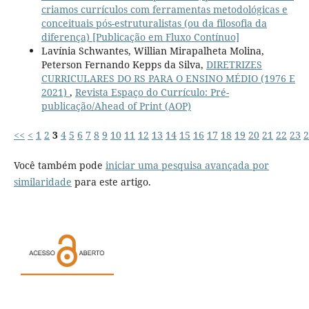
criamos currículos com ferramentas metodológicas e
conceituais pós-estruturalistas (ou da filosofia da
diferença) [Publicação em Fluxo Contínuo]
Lavínia Schwantes, Willian Mirapalheta Molina,
Peterson Fernando Kepps da Silva,
DIRETRIZES
CURRICULARES DO RS PARA O ENSINO MÉDIO (1976 E
2021)
,
Revista Espaço do Currículo: Pré-
publicação/Ahead of Print (AOP)
<<
<
1
2
3
4
5
6
7
8
9
10
11
12
13
14
15
16
17
18
19
20
21
22
23
2
Você também pode
iniciar uma pesquisa avançada por
similaridade
para este artigo.