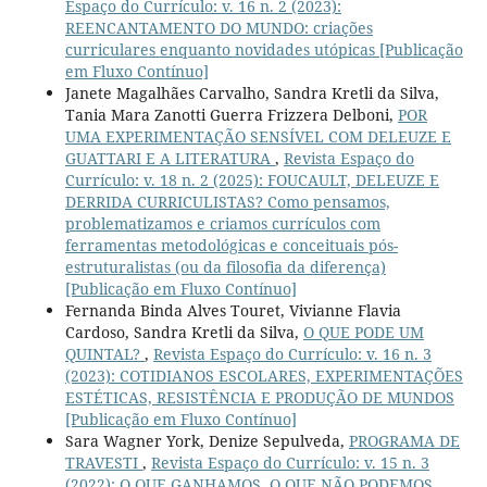
Espaço do Currículo: v. 16 n. 2 (2023):
REENCANTAMENTO DO MUNDO: criações
curriculares enquanto novidades utópicas [Publicação
em Fluxo Contínuo]
Janete Magalhães Carvalho, Sandra Kretli da Silva,
Tania Mara Zanotti Guerra Frizzera Delboni,
POR
UMA EXPERIMENTAÇÃO SENSÍVEL COM DELEUZE E
GUATTARI E A LITERATURA
,
Revista Espaço do
Currículo: v. 18 n. 2 (2025): FOUCAULT, DELEUZE E
DERRIDA CURRICULISTAS? Como pensamos,
problematizamos e criamos currículos com
ferramentas metodológicas e conceituais pós-
estruturalistas (ou da filosofia da diferença)
[Publicação em Fluxo Contínuo]
Fernanda Binda Alves Touret, Vivianne Flavia
Cardoso, Sandra Kretli da Silva,
O QUE PODE UM
QUINTAL?
,
Revista Espaço do Currículo: v. 16 n. 3
(2023): COTIDIANOS ESCOLARES, EXPERIMENTAÇÕES
ESTÉTICAS, RESISTÊNCIA E PRODUÇÃO DE MUNDOS
[Publicação em Fluxo Contínuo]
Sara Wagner York, Denize Sepulveda,
PROGRAMA DE
TRAVESTI
,
Revista Espaço do Currículo: v. 15 n. 3
(2022): O QUE GANHAMOS, O QUE NÃO PODEMOS