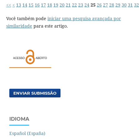
<<
<
13
14
15
16
17
18
19
20
21
22
23
24
25
26
27
28
29
30
31
32
Você também pode
iniciar uma pesquisa avançada por
similaridade
para este artigo.
ENVIAR SUBMISSÃO
IDIOMA
Español (España)