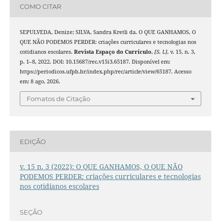
COMO CITAR
SEPULVEDA, Denize; SILVA, Sandra Kretli da. O QUE GANHAMOS, O
QUE NÃO PODEMOS PERDER: criações curriculares e tecnologias nos
cotidianos escolares.
Revista Espaço do Currículo
,
[S. l.]
, v. 15, n. 3,
p. 1–8, 2022. DOI: 10.15687/rec.v15i3.65187. Disponível em:
https://periodicos.ufpb.br/index.php/rec/article/view/65187. Acesso
em: 8 ago. 2026.
Fomatos de Citação
EDIÇÃO
v. 15 n. 3 (2022): O QUE GANHAMOS, O QUE NÃO
PODEMOS PERDER: criações curriculares e tecnologias
nos cotidianos escolares
SEÇÃO