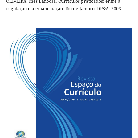
OLIVEIRA, Inês Barbosa. Currículos praticados: entre a
regulação e a emancipação. Rio de Janeiro: DP&A, 2003.