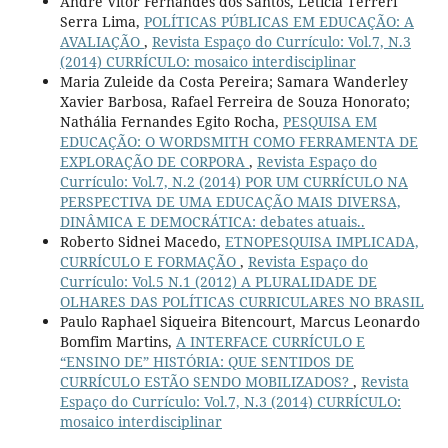
André Vitor Fernandes dos Santos, Letícia Terreri
Serra Lima,
POLÍTICAS PÚBLICAS EM EDUCAÇÃO: A
AVALIAÇÃO
,
Revista Espaço do Currículo: Vol.7, N.3
(2014) CURRÍCULO: mosaico interdisciplinar
Maria Zuleide da Costa Pereira; Samara Wanderley
Xavier Barbosa, Rafael Ferreira de Souza Honorato;
Nathália Fernandes Egito Rocha,
PESQUISA EM
EDUCAÇÃO: O WORDSMITH COMO FERRAMENTA DE
EXPLORAÇÃO DE CORPORA
,
Revista Espaço do
Currículo: Vol.7, N.2 (2014) POR UM CURRÍCULO NA
PERSPECTIVA DE UMA EDUCAÇÃO MAIS DIVERSA,
DINÂMICA E DEMOCRÁTICA: debates atuais..
Roberto Sidnei Macedo,
ETNOPESQUISA IMPLICADA,
CURRÍCULO E FORMAÇÃO
,
Revista Espaço do
Currículo: Vol.5 N.1 (2012) A PLURALIDADE DE
OLHARES DAS POLÍTICAS CURRICULARES NO BRASIL
Paulo Raphael Siqueira Bitencourt, Marcus Leonardo
Bomfim Martins,
A INTERFACE CURRÍCULO E
“ENSINO DE” HISTÓRIA: QUE SENTIDOS DE
CURRÍCULO ESTÃO SENDO MOBILIZADOS?
,
Revista
Espaço do Currículo: Vol.7, N.3 (2014) CURRÍCULO:
mosaico interdisciplinar