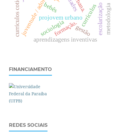
juventude / adolescência.
currículos cotidianos
u
.
bebês
escolarização
currículos
metodologia
projovem urbano
sociologia
formação.
gestão
aprendizagens inventivas
FINANCIAMENTO
REDES SOCIAIS