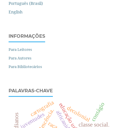
Português (Brasil)
English
INFORMAÇÕES
Para Leitores
Para Autores
Para Bibliotecários
PALAVRAS-CHAVE
cartografia
contágio
e
d
u
c
a
ç
ã
o
r
b
a
n
a
decolonial
africanidades
juventudes
raça.
classe social.