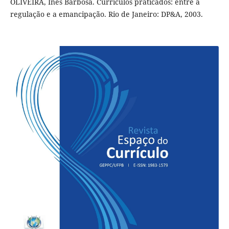
OLIVEIRA, Inês Barbosa. Currículos praticados: entre a
regulação e a emancipação. Rio de Janeiro: DP&A, 2003.