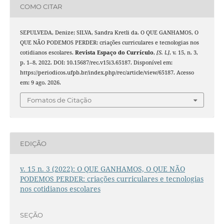
COMO CITAR
SEPULVEDA, Denize; SILVA, Sandra Kretli da. O QUE GANHAMOS, O
QUE NÃO PODEMOS PERDER: criações curriculares e tecnologias nos
cotidianos escolares.
Revista Espaço do Currículo
,
[S. l.]
, v. 15, n. 3,
p. 1–8, 2022. DOI: 10.15687/rec.v15i3.65187. Disponível em:
https://periodicos.ufpb.br/index.php/rec/article/view/65187. Acesso
em: 9 ago. 2026.
Fomatos de Citação
EDIÇÃO
v. 15 n. 3 (2022): O QUE GANHAMOS, O QUE NÃO
PODEMOS PERDER: criações curriculares e tecnologias
nos cotidianos escolares
SEÇÃO