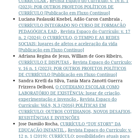
CURRICULAR
,
Revista Espaço do Currículo: v. 16 n. 1
(2023): POR OUTROS PROJETOS POLÍTICOS DE
CURRÍCULO [Publicação em Fluxo Contínuo]
Luciana Paslauski Knebel, Adão Caron Cambraia ,
CURRÍCULO INTEGRADO NO CURSO DE FORMAÇÃO
PEDAGÓGICA EAD
,
Revista Espaço do Currículo: v. 17
n. 2 (2024): O CURRÍCULO, O TEMPO E AS REDES
SOCIAIS: lugares de afetos e aceleração da vida
[Publicação em Fluxo Contínuo]
Adriana Regina de Jesus, William de Goes Ribeiro,
CURRÍCULO E DISPUTAS
,
Revista Espaço do Currículo:
v. 16 n. 1 (2023): POR OUTROS PROJETOS POLÍTICOS
DE CURRÍCULO [Publicação em Fluxo Contínuo]
Sandra Kretli da Silva, Tania Mara Zanotti Guerra
Frizzera Delboni,
O COTIDIANO ESCOLAR COMO
LABORATÓRIO DE EXISTÊNCIA: lugar de criação,
experimentação e invenção
,
Revista Espaço do
Currículo: Vol.9, N.3 (2016) POLÍTICAS EM
CURRÍCULO: OUTROS COTIDIANOS, NOVOS DESAFIOS,
RESISTÊNCIAS E INVENÇÕES
Jose Damião Rocha,
CURRÍCULO “TOY STORY” DA
EDUCAÇÃO INFANTIL
,
Revista Espaço do Currículo: v.
12 n. 1 (2019): CURRÍCULO: possibilidades atuais para