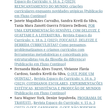
Espaço do Currículo: v. 16 n. 2 (2023):
REENCANTAMENTO DO MUNDO: criações
curriculares enquanto novidades utópicas [Publicação
em Fluxo Contínuo]
Janete Magalhães Carvalho, Sandra Kretli da Silva,
Tania Mara Zanotti Guerra Frizzera Delboni,
POR
UMA EXPERIMENTAÇÃO SENSÍVEL COM DELEUZE E
GUATTARI E A LITERATURA
,
Revista Espaço do
Currículo: v. 18 n. 2 (2025): FOUCAULT, DELEUZE E
DERRIDA CURRICULISTAS? Como pensamos,
problematizamos e criamos currículos com
ferramentas metodológicas e conceituais pós-
estruturalistas (ou da filosofia da diferença)
[Publicação em Fluxo Contínuo]
Fernanda Binda Alves Touret, Vivianne Flavia
Cardoso, Sandra Kretli da Silva,
O QUE PODE UM
QUINTAL?
,
Revista Espaço do Currículo: v. 16 n. 3
(2023): COTIDIANOS ESCOLARES, EXPERIMENTAÇÕES
ESTÉTICAS, RESISTÊNCIA E PRODUÇÃO DE MUNDOS
[Publicação em Fluxo Contínuo]
Sara Wagner York, Denize Sepulveda,
PROGRAMA DE
TRAVESTI
,
Revista Espaço do Currículo: v. 15 n. 3
(2022): O QUE GANHAMOS, O QUE NÃO PODEMOS