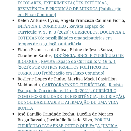
ESCOLARES, EXPERIMENTAÇÕES ESTÉTICAS,
RESISTÊNCIA E PRODUÇÃO DE MUNDOS [Publicação
em Fluxo Contínuo]
Kelen Antunes Lyrio, Angela Francisca Caliman Fiorio,
INFÂNCIA E CURRÍCULO
,
Revista Espaço do
Currículo: v. 13 n. 3 (2020): CURRÍCULOS, DOCÊNCIA E
COTIDIANOS: possibilidades emancipatórias em
tempos de regulação autoritária
Elânia Francisca da Silva , Elaine de Jesus Souza,
Claudiene Santos,
DOCÊNCIA, BNCC E CURRÍCULO DE
BIOLOGIA
,
Revista Espaço do Currículo: v. 16 n. 1
(2023): POR OUTROS PROJETOS POLÍTICOS DE
CURRÍCULO [Publicação em Fluxo Contínuo]
Rosilene Lopes de Pinho, Maritza Maciel Castrillon
Maldonado,
CARTOGRAFANDO CURRÍCULOS
,
Revista
Espaço do Currículo: v. 14 n. 3 (2021): CURRÍCULO
COMO POSSIBILIDADE DE RESISTÊNCIA, DE CRIAÇÃO,
DE SOLIDARIEDADES E AFIRMAÇÃO DE UMA VIDA
BONITA
José Damião Trindade Rocha, Lucélia de Moraes
Braga Bassalo, Jardinélio Reis da Silva,
POR UM
CURRÍCULO PARAENSE OUTRO QUE FAÇA JUSTIÇA