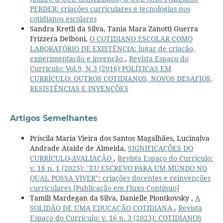
PERDER: criações curriculares e tecnologias nos
cotidianos escolares
Sandra Kretli da Silva, Tania Mara Zanotti Guerra
Frizzera Delboni,
O COTIDIANO ESCOLAR COMO
LABORATÓRIO DE EXISTÊNCIA: lugar de criação,
experimentação e invenção
,
Revista Espaço do
Currículo: Vol.9, N.3 (2016) POLÍTICAS EM
CURRÍCULO: OUTROS COTIDIANOS, NOVOS DESAFIOS,
RESISTÊNCIAS E INVENÇÕES
Artigos Semelhantes
Priscila Maria Vieira dos Santos Magalhães, Lucinalva
Andrade Ataide de Almeida,
SIGNIFICAÇÕES DO
CURRÍCULO-AVALIAÇÃO
,
Revista Espaço do Currículo:
v. 18 n. 1 (2025): "EU ESCREVO PARA UM MUNDO NO
QUAL POSSA VIVER": criações docentes e reinvenções
curriculares [Publicação em Fluxo Contínuo]
Tamili Mardegan da Silva, Danielle Piontkovsky ,
A
SOLIDÃO DE UMA EDUCAÇÃO COTIDIANA
,
Revista
Espaço do Currículo: v. 16 n. 3 (2023): COTIDIANOS