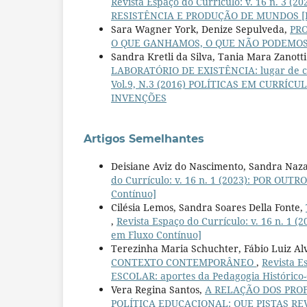
Revista Espaço do Currículo: v. 16 n. 
RESISTÊNCIA E PRODUÇÃO DE MUNDOS [Pu
Sara Wagner York, Denize Sepulveda,
PR
O QUE GANHAMOS, O QUE NÃO PODEMOS PERD
Sandra Kretli da Silva, Tania Mara Zanott
LABORATÓRIO DE EXISTÊNCIA: lugar de c
Vol.9, N.3 (2016) POLÍTICAS EM CURRÍC
INVENÇÕES
Artigos Semelhantes
Deisiane Aviz do Nascimento, Sandra Naza
do Currículo: v. 16 n. 1 (2023): POR OU
Contínuo]
Cilésia Lemos, Sandra Soares Della Fonte,
,
Revista Espaço do Currículo: v. 16 n. 
em Fluxo Contínuo]
Terezinha Maria Schuchter, Fábio Luiz A
CONTEXTO CONTEMPORÂNEO
,
Revista E
ESCOLAR: aportes da Pedagogia Histórico-Cr
Vera Regina Santos,
A RELAÇÃO DOS PRO
POLÍTICA EDUCACIONAL: QUE PISTAS 