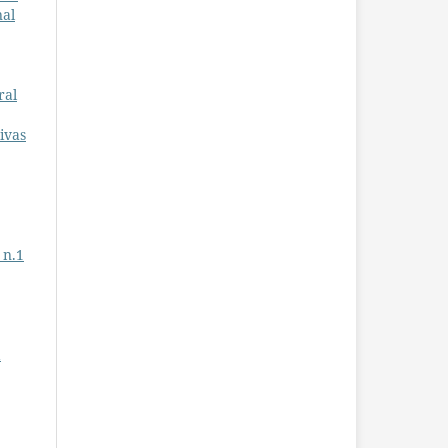
nal
ral
ivas
 n.1
a