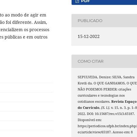
PDF
to ao modo de agir em
PUBLICADO
o foi diferente. Assim,
tencializem os processos
15-12-2022
es públicas e em outros
COMO CITAR
SEPULVEDA, Denize; SILVA, Sandra
Kretli da. O QUE GANHAMOS, O QU
NÃO PODEMOS PERDER: criações
curriculares e tecnologias nos
cotidianos escolares.
Revista Espaço
do Currículo
,
[S. l.]
, v. 15, n. 3, p. 1–8
2022. DOI: 10.15687/rec.v15i3.65187.
Disponível em:
https://periodicos.ufpb.br/index.php/
ec/article/view/65187. Acesso em: 8