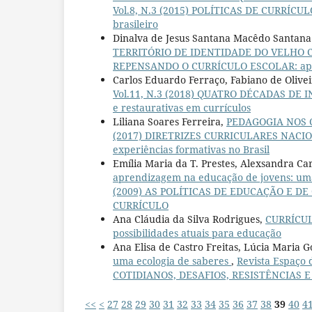
Vol.8, N.3 (2015) POLÍTICAS DE CURRÍCU
brasileiro
Dinalva de Jesus Santana Macêdo Santan
TERRITÓRIO DE IDENTIDADE DO VELHO 
REPENSANDO O CURRÍCULO ESCOLAR: aportes
Carlos Eduardo Ferraço, Fabiano de Olive
Vol.11, N.3 (2018) QUATRO DÉCADAS DE 
e restaurativas em currículos
Liliana Soares Ferreira,
PEDAGOGIA NOS 
(2017) DIRETRIZES CURRICULARES NACION
experiências formativas no Brasil
Emília Maria da T. Prestes, Alexsandra C
aprendizagem na educação de jovens: um
(2009) AS POLÍTICAS DE EDUCAÇÃO E D
CURRÍCULO
Ana Cláudia da Silva Rodrigues,
CURRÍCU
possibilidades atuais para educação
Ana Elisa de Castro Freitas, Lúcia Maria 
uma ecologia de saberes
,
Revista Espaço 
COTIDIANOS, DESAFIOS, RESISTÊNCIAS 
<<
<
27
28
29
30
31
32
33
34
35
36
37
38
39
40
4