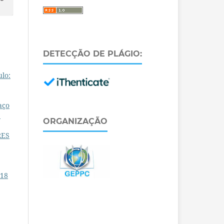
DETECÇÃO DE PLÁGIO:
ulo:
aço
e
ORGANIZAÇÃO
RES
 18