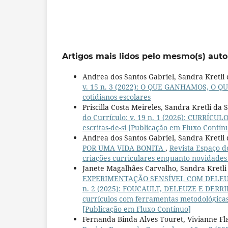
Artigos mais lidos pelo mesmo(s) auto
Andrea dos Santos Gabriel, Sandra Kretli 
v. 15 n. 3 (2022): O QUE GANHAMOS, O QU
cotidianos escolares
Priscilla Costa Meireles, Sandra Kretli da S
do Currículo: v. 19 n. 1 (2026): CURRÍCU
escritas-de-si [Publicação em Fluxo Contín
Andrea dos Santos Gabriel, Sandra Kretli 
POR UMA VIDA BONITA
,
Revista Espaço 
criações curriculares enquanto novidades
Janete Magalhães Carvalho, Sandra Kretli 
EXPERIMENTAÇÃO SENSÍVEL COM DELEU
n. 2 (2025): FOUCAULT, DELEUZE E DERR
currículos com ferramentas metodológicas e
[Publicação em Fluxo Contínuo]
Fernanda Binda Alves Touret, Vivianne Fla