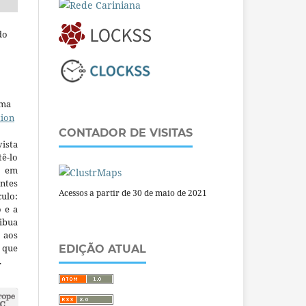
do
uma
tion
CONTADOR DE VISITAS
ista
ê-lo
m em
ntes
Acessos a partir de 30 de maio de 2021
culo:
o e a
ibua
 aos
a que
EDIÇÃO ATUAL
.