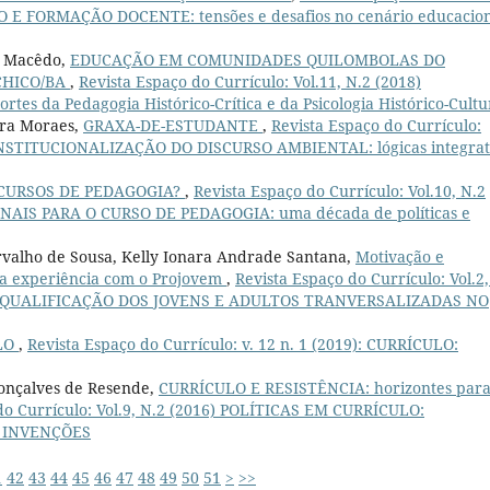
LO E FORMAÇÃO DOCENTE: tensões e desafios no cenário educacio
a Macêdo,
EDUCAÇÃO EM COMUNIDADES QUILOMBOLAS DO
CHICO/BA
,
Revista Espaço do Currículo: Vol.11, N.2 (2018)
 da Pedagogia Histórico-Crítica e da Psicologia Histórico-Cultu
ira Moraes,
GRAXA-DE-ESTUDANTE
,
Revista Espaço do Currículo:
INSTITUCIONALIZAÇÃO DO DISCURSO AMBIENTAL: lógicas integrat
CURSOS DE PEDAGOGIA?
,
Revista Espaço do Currículo: Vol.10, N.2
AIS PARA O CURSO DE PEDAGOGIA: uma década de políticas e
arvalho de Sousa, Kelly Ionara Andrade Santana,
Motivação e
a experiência com o Projovem
,
Revista Espaço do Currículo: Vol.2,
E QUALIFICAÇÃO DOS JOVENS E ADULTOS TRANVERSALIZADAS NO
LO
,
Revista Espaço do Currículo: v. 12 n. 1 (2019): CURRÍCULO:
Gonçalves de Resende,
CURRÍCULO E RESISTÊNCIA: horizontes par
do Currículo: Vol.9, N.2 (2016) POLÍTICAS EM CURRÍCULO:
E INVENÇÕES
1
42
43
44
45
46
47
48
49
50
51
>
>>