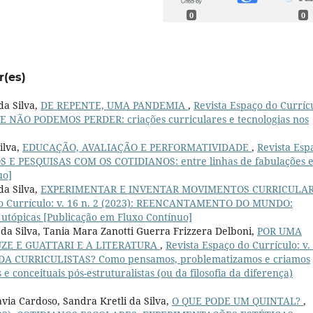
0
0
r(es)
da Silva,
DE REPENTE, UMA PANDEMIA
,
Revista Espaço do Curríc
E NÃO PODEMOS PERDER: criações curriculares e tecnologias nos
ilva,
EDUCAÇÃO, AVALIAÇÃO E PERFORMATIVIDADE
,
Revista Esp
LOS E PESQUISAS COM OS COTIDIANOS: entre linhas de fabulações 
uo]
da Silva,
EXPERIMENTAR E INVENTAR MOVIMENTOS CURRICULA
do Currículo: v. 16 n. 2 (2023): REENCANTAMENTO DO MUNDO:
 utópicas [Publicação em Fluxo Contínuo]
da Silva, Tania Mara Zanotti Guerra Frizzera Delboni,
POR UMA
ZE E GUATTARI E A LITERATURA
,
Revista Espaço do Currículo: v.
IDA CURRICULISTAS? Como pensamos, problematizamos e criamos
 conceituais pós-estruturalistas (ou da filosofia da diferença)
via Cardoso, Sandra Kretli da Silva,
O QUE PODE UM QUINTAL?
,