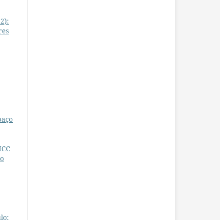
2):
res
paço
NCC
ão
lo: