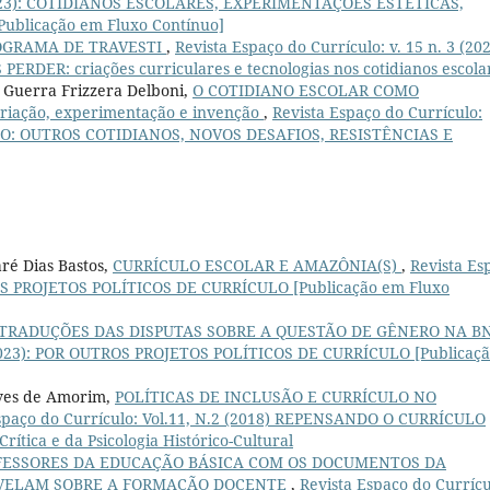
3 (2023): COTIDIANOS ESCOLARES, EXPERIMENTAÇÕES ESTÉTICAS,
blicação em Fluxo Contínuo]
OGRAMA DE TRAVESTI
,
Revista Espaço do Currículo: v. 15 n. 3 (202
ER: criações curriculares e tecnologias nos cotidianos escola
i Guerra Frizzera Delboni,
O COTIDIANO ESCOLAR COMO
riação, experimentação e invenção
,
Revista Espaço do Currículo:
ULO: OUTROS COTIDIANOS, NOVOS DESAFIOS, RESISTÊNCIAS E
ré Dias Bastos,
CURRÍCULO ESCOLAR E AMAZÔNIA(S)
,
Revista Es
TROS PROJETOS POLÍTICOS DE CURRÍCULO [Publicação em Fluxo
TRADUÇÕES DAS DISPUTAS SOBRE A QUESTÃO DE GÊNERO NA B
1 (2023): POR OUTROS PROJETOS POLÍTICOS DE CURRÍCULO [Publicaç
lves de Amorim,
POLÍTICAS DE INCLUSÃO E CURRÍCULO NO
spaço do Currículo: Vol.11, N.2 (2018) REPENSANDO O CURRÍCULO
ítica e da Psicologia Histórico-Cultural
FESSORES DA EDUCAÇÃO BÁSICA COM OS DOCUMENTOS DA
REVELAM SOBRE A FORMAÇÃO DOCENTE
,
Revista Espaço do Currícu