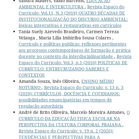
Sandra Maders, Valdo Barcelos,
EDUCAÇÃO
AMBIENTAL E INTERCULTURA
,
Revista Espaço do
Currículo: Vol.11, N.3 (2018) QUATRO DÉCADAS DE
INSTITUCIONALIZAÇÃO DO DISCURSO AMBIENTAL:
lógicas integrativas e restaurativas em currículos
Tania Suely Azevedo Brasileiro, Carmen Tereza
Velanga , Maria Lília Imbiriba Sousa Colares ,
Currículo e politicas publicas: reflexoes pertinentes
aos processos contemporâneos de formação e prática
docente no contexto da interdisciplinaridade
,
Revista
Espaço do Currículo: Vol.3, n.1 (2010) POLÍTICAS DE
CURRÍCULO: ENTRECRUZANDO SABERES E
CONTEXTOS
Amanda Souza, Inês Oliveira,
ENSINO MÉDIO
NOTURNO
,
Revista Espaço do Currículo: v. 13 n. 3
(2020): CURRÍCULOS, DOCÊNCIA E COTIDIANOS:
possibilidades emancipatórias em tempos de
regulação autoritária
André de Brito Oliveira, Marcelo Moreira Antunes,
O
CURRÍCULO DA EDUCAÇÃO FISICA ESCOLAR NA
PERSPECTIVA DA CULTURA CORPORAL PRAIANA
,
Revista Espaço do Currículo: v. 19 n. 2 (2026):
TENDÊNCIAS E PERSPECTIVAS PARA A