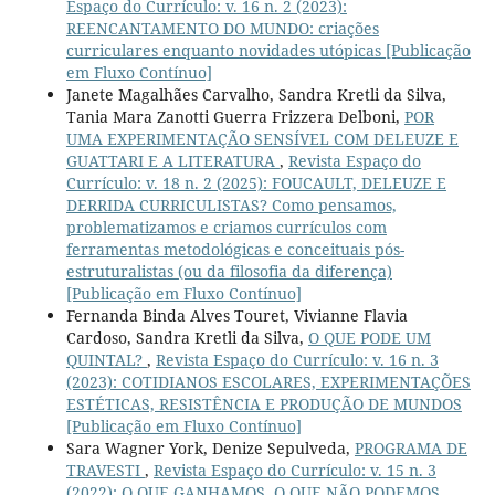
Espaço do Currículo: v. 16 n. 2 (2023):
REENCANTAMENTO DO MUNDO: criações
curriculares enquanto novidades utópicas [Publicação
em Fluxo Contínuo]
Janete Magalhães Carvalho, Sandra Kretli da Silva,
Tania Mara Zanotti Guerra Frizzera Delboni,
POR
UMA EXPERIMENTAÇÃO SENSÍVEL COM DELEUZE E
GUATTARI E A LITERATURA
,
Revista Espaço do
Currículo: v. 18 n. 2 (2025): FOUCAULT, DELEUZE E
DERRIDA CURRICULISTAS? Como pensamos,
problematizamos e criamos currículos com
ferramentas metodológicas e conceituais pós-
estruturalistas (ou da filosofia da diferença)
[Publicação em Fluxo Contínuo]
Fernanda Binda Alves Touret, Vivianne Flavia
Cardoso, Sandra Kretli da Silva,
O QUE PODE UM
QUINTAL?
,
Revista Espaço do Currículo: v. 16 n. 3
(2023): COTIDIANOS ESCOLARES, EXPERIMENTAÇÕES
ESTÉTICAS, RESISTÊNCIA E PRODUÇÃO DE MUNDOS
[Publicação em Fluxo Contínuo]
Sara Wagner York, Denize Sepulveda,
PROGRAMA DE
TRAVESTI
,
Revista Espaço do Currículo: v. 15 n. 3
(2022): O QUE GANHAMOS, O QUE NÃO PODEMOS