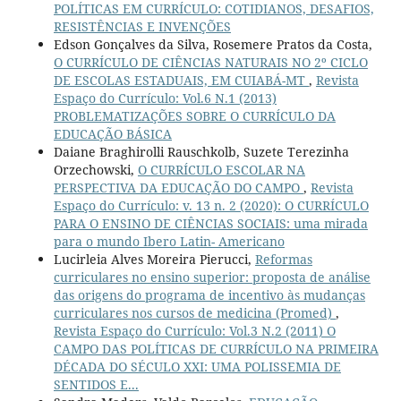
POLÍTICAS EM CURRÍCULO: COTIDIANOS, DESAFIOS,
RESISTÊNCIAS E INVENÇÕES
Edson Gonçalves da Silva, Rosemere Pratos da Costa,
O CURRÍCULO DE CIÊNCIAS NATURAIS NO 2º CICLO
DE ESCOLAS ESTADUAIS, EM CUIABÁ-MT
,
Revista
Espaço do Currículo: Vol.6 N.1 (2013)
PROBLEMATIZAÇÕES SOBRE O CURRÍCULO DA
EDUCAÇÃO BÁSICA
Daiane Braghirolli Rauschkolb, Suzete Terezinha
Orzechowski,
O CURRÍCULO ESCOLAR NA
PERSPECTIVA DA EDUCAÇÃO DO CAMPO
,
Revista
Espaço do Currículo: v. 13 n. 2 (2020): O CURRÍCULO
PARA O ENSINO DE CIÊNCIAS SOCIAIS: uma mirada
para o mundo Ibero Latin- Americano
Lucirleia Alves Moreira Pierucci,
Reformas
curriculares no ensino superior: proposta de análise
das origens do programa de incentivo às mudanças
curriculares nos cursos de medicina (Promed)
,
Revista Espaço do Currículo: Vol.3 N.2 (2011) O
CAMPO DAS POLÍTICAS DE CURRÍCULO NA PRIMEIRA
DÉCADA DO SÉCULO XXI: UMA POLISSEMIA DE
SENTIDOS E...