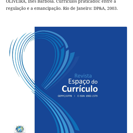
OLIVEIRA, Inês Barbosa. Currículos praticados: entre a
regulação e a emancipação. Rio de Janeiro: DP&A, 2003.