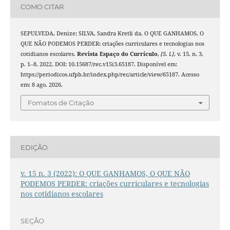
COMO CITAR
SEPULVEDA, Denize; SILVA, Sandra Kretli da. O QUE GANHAMOS, O
QUE NÃO PODEMOS PERDER: criações curriculares e tecnologias nos
cotidianos escolares.
Revista Espaço do Currículo
,
[S. l.]
, v. 15, n. 3,
p. 1–8, 2022. DOI: 10.15687/rec.v15i3.65187. Disponível em:
https://periodicos.ufpb.br/index.php/rec/article/view/65187. Acesso
em: 8 ago. 2026.
Fomatos de Citação
EDIÇÃO
v. 15 n. 3 (2022): O QUE GANHAMOS, O QUE NÃO
PODEMOS PERDER: criações curriculares e tecnologias
nos cotidianos escolares
SEÇÃO