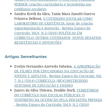
PERDER: criações curriculares e tecnologias nos
cotidianos escolares
Sandra Kretli da Silva, Tania Mara Zanotti Guerra
Frizzera Delboni,
O COTIDIANO ESCOLAR COMO
LABORATÓRIO DE EXISTÊNCIA: lugar de criação,
experimentação e invenção
,
Revista Espaço do
Currículo: Vol.9, N.3 (2016) POLÍTICAS EM
CURRÍCULO: OUTROS COTIDIANOS, NOVOS DESAFIOS,
RESISTÊNCIAS E INVENÇÕES
Artigos Semelhantes
Evelyn Fernandes Azevedo Faheina,
A APROPRIAÇÃO
DE FILMES POR EDUCADORAS NA EDUCAÇÃO DE
JOVENS E ADULTOS
,
Revista Espaço do Currículo: Vol.
7, N.1 (2014) CURRÍCULO: (RE)CONSTRUINDO
SENTIDOS DE EDUCAÇÃO E ENSINO
Juares da Silva Thiesen, Zenilde Durli,
TERRITÓRIOS
DO CURRÍCULO NAS ESCOLAS PÚBLICAS: O
FENÔMENO DA OCUPAÇÃO PELA INICIATIVA PRIVADA
,
Revista Espaço do Currículo: Vol.9, N.2 (2016)