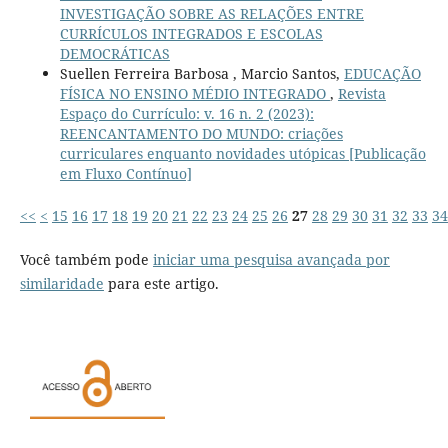
INVESTIGAÇÃO SOBRE AS RELAÇÕES ENTRE
CURRÍCULOS INTEGRADOS E ESCOLAS
DEMOCRÁTICAS
Suellen Ferreira Barbosa , Marcio Santos,
EDUCAÇÃO
FÍSICA NO ENSINO MÉDIO INTEGRADO
,
Revista
Espaço do Currículo: v. 16 n. 2 (2023):
REENCANTAMENTO DO MUNDO: criações
curriculares enquanto novidades utópicas [Publicação
em Fluxo Contínuo]
<<
<
15
16
17
18
19
20
21
22
23
24
25
26
27
28
29
30
31
32
33
34
Você também pode
iniciar uma pesquisa avançada por
similaridade
para este artigo.