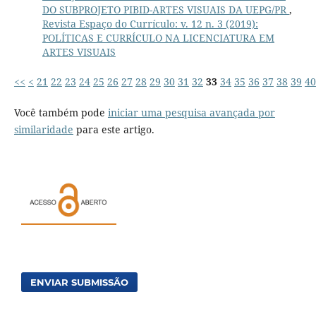
DO SUBPROJETO PIBID-ARTES VISUAIS DA UEPG/PR
,
Revista Espaço do Currículo: v. 12 n. 3 (2019):
POLÍTICAS E CURRÍCULO NA LICENCIATURA EM
ARTES VISUAIS
<<
<
21
22
23
24
25
26
27
28
29
30
31
32
33
34
35
36
37
38
39
40
Você também pode
iniciar uma pesquisa avançada por
similaridade
para este artigo.
ENVIAR SUBMISSÃO