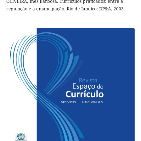
OLIVEIRA, Inês Barbosa. Currículos praticados: entre a
regulação e a emancipação. Rio de Janeiro: DP&A, 2003.