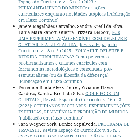
Espaço do Currículo: v. 16 n. 2 (2023):
REENCANTAMENTO DO MUNDO: criações
curriculares enquanto novidades utópicas [Publicação
em Fluxo Contínuo]
Janete Magalhães Carvalho, Sandra Kretli da Silva,
Tania Mara Zanotti Guerra Frizzera Delboni,
POR
UMA EXPERIMENTAÇÃO SENSÍVEL COM DELEUZE E
GUATTARI E A LITERATURA
,
Revista Espaço do
Currículo: v. 18 n. 2 (2025): FOUCAULT, DELEUZE E
DERRIDA CURRICULISTAS? Como pensamos,
problematizamos e criamos currículos com
ferramentas metodológicas e conceituais pós-
estruturalistas (ou da filosofia da diferença)
[Publicação em Fluxo Contínuo]
Fernanda Binda Alves Touret, Vivianne Flavia
Cardoso, Sandra Kretli da Silva,
O QUE PODE UM
QUINTAL?
,
Revista Espaço do Currículo: v. 16 n. 3
(2023): COTIDIANOS ESCOLARES, EXPERIMENTAÇÕES
ESTÉTICAS, RESISTÊNCIA E PRODUÇÃO DE MUNDOS
[Publicação em Fluxo Contínuo]
Sara Wagner York, Denize Sepulveda,
PROGRAMA DE
TRAVESTI
,
Revista Espaço do Currículo: v. 15 n. 3
(2022): O QUE GANHAMOS, O QUE NÃO PODEMOS