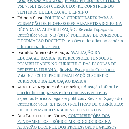
DOS JOVENS ADULTOS
,
Revista Espaço do Currículo:
Vol. 7, N.1 (2014) CURRÍCULO: (RE)CONSTRUINDO
SENTIDOS DE EDUCAÇÃO E ENSINO
Edineia Silva,
POLÍTICAS CURRICULARES PARA A
FORMAÇÃO DE PROFESSORES ALFABETIZADORES NA
DÉCADA DA ALFABETIZAÇÃO
,
Revista Espaço do
Currículo: Vol.8, N.3 (2015) POLÍTICAS DE CURRÍCULO
E FORMAÇÃO DOCENTE: tensões e desafios no cenário
educacional brasileiro
Ivanildo Amaro de Araújo,
AVALIAÇÃO DA
EDUCAÇÃO BÁSICA: REPERCUSSÕES, TENSÕES E
POSSIBILIDADES NO CURRÍCULO DAS ESCOLAS DE
PERIFERIA URBANA
,
Revista Espaço do Currículo:
Vol.6 N.1 (2013) PROBLEMATIZAÇÕES SOBRE O
CURRÍCULO DA EDUCAÇÃO BÁSICA
Ana Luisa Nogueira de Amorim,
Educação infantil e
currículo: compassos e descompassos entre os
aspectos teóricos, legais e políticos
,
Revista Espaço do
Currículo: Vol.3, n.1 (2010) POLÍTICAS DE CURRÍCULO:
ENTRECRUZANDO SABERES E CONTEXTOS
Ana Luiza ruschel Nunes,
CONTRIBUIÇÕES DOS
FUNDAMENTOS TEÓRICO-METODOLÓGICOS NA
ATUAÇÃO DOCENTE DOS PROFESSORES EGRESSOS