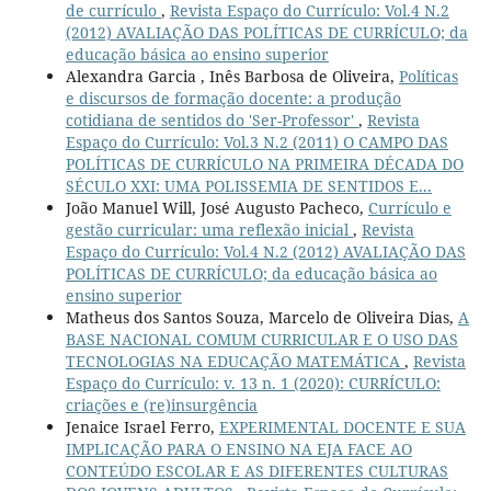
de currículo
,
Revista Espaço do Currículo: Vol.4 N.2
(2012) AVALIAÇÃO DAS POLÍTICAS DE CURRÍCULO; da
educação básica ao ensino superior
Alexandra Garcia , Inês Barbosa de Oliveira,
Políticas
e discursos de formação docente: a produção
cotidiana de sentidos do 'Ser-Professor'
,
Revista
Espaço do Currículo: Vol.3 N.2 (2011) O CAMPO DAS
POLÍTICAS DE CURRÍCULO NA PRIMEIRA DÉCADA DO
SÉCULO XXI: UMA POLISSEMIA DE SENTIDOS E...
João Manuel Will, José Augusto Pacheco,
Currículo e
gestão curricular: uma reflexão inicial
,
Revista
Espaço do Currículo: Vol.4 N.2 (2012) AVALIAÇÃO DAS
POLÍTICAS DE CURRÍCULO; da educação básica ao
ensino superior
Matheus dos Santos Souza, Marcelo de Oliveira Dias,
A
BASE NACIONAL COMUM CURRICULAR E O USO DAS
TECNOLOGIAS NA EDUCAÇÃO MATEMÁTICA
,
Revista
Espaço do Currículo: v. 13 n. 1 (2020): CURRÍCULO:
criações e (re)insurgência
Jenaice Israel Ferro,
EXPERIMENTAL DOCENTE E SUA
IMPLICAÇÃO PARA O ENSINO NA EJA FACE AO
CONTEÚDO ESCOLAR E AS DIFERENTES CULTURAS