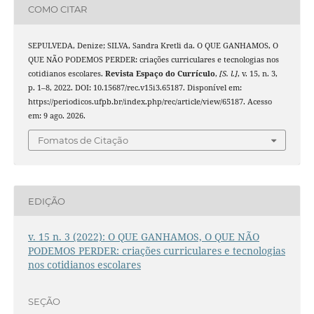
COMO CITAR
SEPULVEDA, Denize; SILVA, Sandra Kretli da. O QUE GANHAMOS, O
QUE NÃO PODEMOS PERDER: criações curriculares e tecnologias nos
cotidianos escolares.
Revista Espaço do Currículo
,
[S. l.]
, v. 15, n. 3,
p. 1–8, 2022. DOI: 10.15687/rec.v15i3.65187. Disponível em:
https://periodicos.ufpb.br/index.php/rec/article/view/65187. Acesso
em: 9 ago. 2026.
Fomatos de Citação
EDIÇÃO
v. 15 n. 3 (2022): O QUE GANHAMOS, O QUE NÃO
PODEMOS PERDER: criações curriculares e tecnologias
nos cotidianos escolares
SEÇÃO