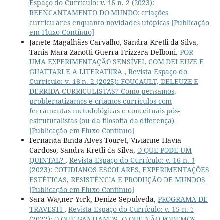
Espaço do Currículo: v. 16 n. 2 (2023):
REENCANTAMENTO DO MUNDO: criações
curriculares enquanto novidades utópicas [Publicação
em Fluxo Contínuo]
Janete Magalhães Carvalho, Sandra Kretli da Silva,
Tania Mara Zanotti Guerra Frizzera Delboni,
POR
UMA EXPERIMENTAÇÃO SENSÍVEL COM DELEUZE E
GUATTARI E A LITERATURA
,
Revista Espaço do
Currículo: v. 18 n. 2 (2025): FOUCAULT, DELEUZE E
DERRIDA CURRICULISTAS? Como pensamos,
problematizamos e criamos currículos com
ferramentas metodológicas e conceituais pós-
estruturalistas (ou da filosofia da diferença)
[Publicação em Fluxo Contínuo]
Fernanda Binda Alves Touret, Vivianne Flavia
Cardoso, Sandra Kretli da Silva,
O QUE PODE UM
QUINTAL?
,
Revista Espaço do Currículo: v. 16 n. 3
(2023): COTIDIANOS ESCOLARES, EXPERIMENTAÇÕES
ESTÉTICAS, RESISTÊNCIA E PRODUÇÃO DE MUNDOS
[Publicação em Fluxo Contínuo]
Sara Wagner York, Denize Sepulveda,
PROGRAMA DE
TRAVESTI
,
Revista Espaço do Currículo: v. 15 n. 3
(2022): O QUE GANHAMOS, O QUE NÃO PODEMOS