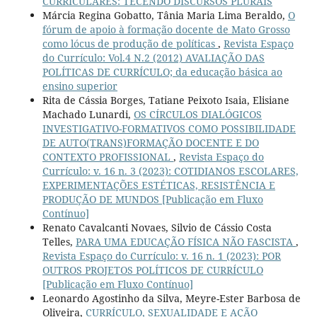
CURRICULARES: TECENDO DISCURSOS PLURAIS
Márcia Regina Gobatto, Tânia Maria Lima Beraldo,
O
fórum de apoio à formação docente de Mato Grosso
como lócus de produção de políticas
,
Revista Espaço
do Currículo: Vol.4 N.2 (2012) AVALIAÇÃO DAS
POLÍTICAS DE CURRÍCULO; da educação básica ao
ensino superior
Rita de Cássia Borges, Tatiane Peixoto Isaia, Elisiane
Machado Lunardi,
OS CÍRCULOS DIALÓGICOS
INVESTIGATIVO-FORMATIVOS COMO POSSIBILIDADE
DE AUTO(TRANS)FORMAÇÃO DOCENTE E DO
CONTEXTO PROFISSIONAL
,
Revista Espaço do
Currículo: v. 16 n. 3 (2023): COTIDIANOS ESCOLARES,
EXPERIMENTAÇÕES ESTÉTICAS, RESISTÊNCIA E
PRODUÇÃO DE MUNDOS [Publicação em Fluxo
Contínuo]
Renato Cavalcanti Novaes, Silvio de Cássio Costa
Telles,
PARA UMA EDUCAÇÃO FÍSICA NÃO FASCISTA
,
Revista Espaço do Currículo: v. 16 n. 1 (2023): POR
OUTROS PROJETOS POLÍTICOS DE CURRÍCULO
[Publicação em Fluxo Contínuo]
Leonardo Agostinho da Silva, Meyre-Ester Barbosa de
Oliveira,
CURRÍCULO, SEXUALIDADE E AÇÃO