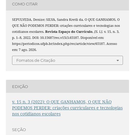
COMO CITAR
SEPULVEDA, Denize; SILVA, Sandra Kretli da. O QUE GANHAMOS, O
QUE NÃO PODEMOS PERDER: criações curriculares e tecnologias nos
cotidianos escolares.
Revista Espaço do Currículo
,
[S. l.]
, v. 15, n. 3,
p. 1–8, 2022. DOI: 10.15687/rec.v15i3.65187. Disponível em:
https://periodicos.ufpb.br/index.php/rec/article/view/65187. Acesso
em: 7 ago. 2026.
Fomatos de Citação
EDIÇÃO
v. 15 n. 3 (2022): O QUE GANHAMOS, O QUE NÃO
PODEMOS PERDER: criações curriculares e tecnologias
nos cotidianos escolares
SEÇÃO