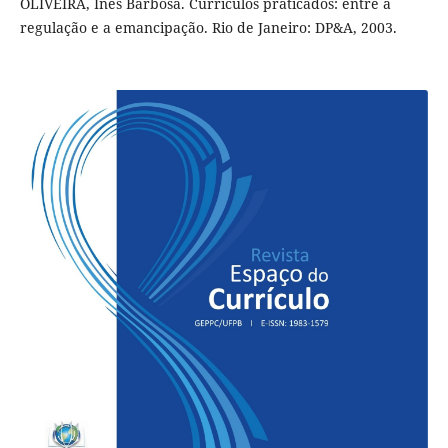
OLIVEIRA, Inês Barbosa. Currículos praticados: entre a
regulação e a emancipação. Rio de Janeiro: DP&A, 2003.