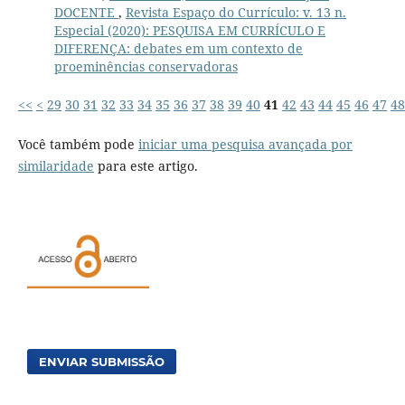
DOCENTE
,
Revista Espaço do Currículo: v. 13 n.
Especial (2020): PESQUISA EM CURRÍCULO E
DIFERENÇA: debates em um contexto de
proeminências conservadoras
<<
<
29
30
31
32
33
34
35
36
37
38
39
40
41
42
43
44
45
46
47
48
Você também pode
iniciar uma pesquisa avançada por
similaridade
para este artigo.
ENVIAR SUBMISSÃO