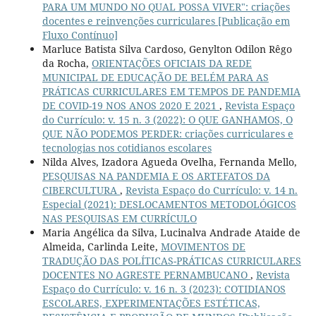
PARA UM MUNDO NO QUAL POSSA VIVER": criações
docentes e reinvenções curriculares [Publicação em
Fluxo Contínuo]
Marluce Batista Silva Cardoso, Genylton Odilon Rêgo
da Rocha,
ORIENTAÇÕES OFICIAIS DA REDE
MUNICIPAL DE EDUCAÇÃO DE BELÉM PARA AS
PRÁTICAS CURRICULARES EM TEMPOS DE PANDEMIA
DE COVID-19 NOS ANOS 2020 E 2021
,
Revista Espaço
do Currículo: v. 15 n. 3 (2022): O QUE GANHAMOS, O
QUE NÃO PODEMOS PERDER: criações curriculares e
tecnologias nos cotidianos escolares
Nilda Alves, Izadora Agueda Ovelha, Fernanda Mello,
PESQUISAS NA PANDEMIA E OS ARTEFATOS DA
CIBERCULTURA
,
Revista Espaço do Currículo: v. 14 n.
Especial (2021): DESLOCAMENTOS METODOLÓGICOS
NAS PESQUISAS EM CURRÍCULO
Maria Angélica da Silva, Lucinalva Andrade Ataide de
Almeida, Carlinda Leite,
MOVIMENTOS DE
TRADUÇÃO DAS POLÍTICAS-PRÁTICAS CURRICULARES
DOCENTES NO AGRESTE PERNAMBUCANO
,
Revista
Espaço do Currículo: v. 16 n. 3 (2023): COTIDIANOS
ESCOLARES, EXPERIMENTAÇÕES ESTÉTICAS,