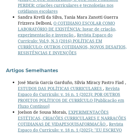
PERDER: criações curriculares e tecnologias nos
cotidianos escolares
Sandra Kretli da Silva, Tania Mara Zanotti Guerra
Frizzera Delboni,
O COTIDIANO ESCOLAR COMO
LABORATÓRIO DE EXISTÊNCIA: lugar de criação,
experimentação e invenção
,
Revista Espaço do
Currículo: Vol.9, N.3 (2016) POLÍTICAS EM
CURRÍCULO: OUTROS COTIDIANOS, NOVOS DESAFIOS,
RESISTÊNCIAS E INVENÇÕES
Artigos Semelhantes
José María García Garduño, Silvia Miracy Pastro Fiad ,
ESTUDOS DAS POLÍTICAS CURRICULARES
,
Revista
Espaço do Currículo: v. 16 n. 1 (2023): POR OUTROS
PROJETOS POLÍTICOS DE CURRÍCULO [Publicação em
Fluxo Contínuo]
Joelson de Sousa Morais,
EXPERIMENTAÇÕES
ESTÉTICAS, CRIAÇÕES CURRICULARES E NARRAÇÕES
COTIDIANAS DE VIDAPESQUISAFORMAÇÃO
,
Revista
Espaço do Currículo: v. 18 n. 1 (2025): "EU ESCREVO