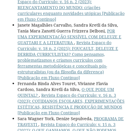
Espaço do Currículo: v. 16 n. 2 (2023):
REENCANTAMENTO DO MUNDO: criações
curriculares enquanto novidades utópicas [Publicação
em Fluxo Contínuo]
Janete Magalhães Carvalho, Sandra Kretli da Silva,
Tania Mara Zanotti Guerra Frizzera Delboni,
POR
UMA EXPERIMENTAÇÃO SENSÍVEL COM DELEUZE E
GUATTARI E A LITERATURA
,
Revista Espaço do
Currículo: v. 18 n. 2 (2025): FOUCAULT, DELEUZE E
DERRIDA CURRICULISTAS? Como pensamos,
problematizamos e criamos currículos com
ferramentas metodológicas e conceituais pós-
estruturalistas (ou da filosofia da diferença)
[Publicação em Fluxo Contínuo]
Fernanda Binda Alves Touret, Vivianne Flavia
Cardoso, Sandra Kretli da Silva,
O QUE PODE UM
QUINTAL?
,
Revista Espaço do Currículo: v. 16 n. 3
(2023): COTIDIANOS ESCOLARES, EXPERIMENTAÇÕES
ESTÉTICAS, RESISTÊNCIA E PRODUÇÃO DE MUNDOS
[Publicação em Fluxo Contínuo]
Sara Wagner York, Denize Sepulveda,
PROGRAMA DE
TRAVESTI
,
Revista Espaço do Currículo: v. 15 n. 3
(2022): O QUE GANHAMOS, O QUE NÃO PODEMOS