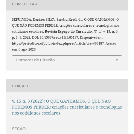
COMO CITAR
SEPULVEDA, Denize; SILVA, Sandra Kretli da. O QUE GANHAMOS, O
QUE NÃO PODEMOS PERDER: criações curriculares e tecnologias nos
cotidianos escolares.
Revista Espaço do Currículo
,
[S. l.]
, v. 15, n. 3,
p. 1–8, 2022. DOI: 10.15687/rec.v15i3.65187. Disponível em:
https://periodicos.ufpb.br/index.php/rec/article/view/65187. Acesso
em: 6 ago. 2026.
Fomatos de Citação
EDIÇÃO
v. 15 n. 3 (2022): O QUE GANHAMOS, O QUE NÃO
PODEMOS PERDER: criações curriculares e tecnologias
nos cotidianos escolares
SEÇÃO