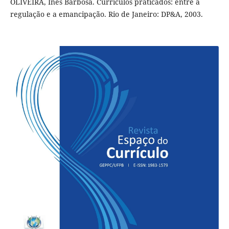
OLIVEIRA, Inês Barbosa. Currículos praticados: entre a
regulação e a emancipação. Rio de Janeiro: DP&A, 2003.