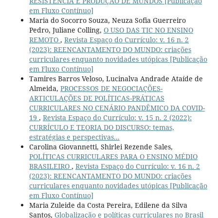
RESISTÊNCIA E PRODUÇÃO DE MUNDOS [Publicação
em Fluxo Contínuo]
Maria do Socorro Souza, Neuza Sofia Guerreiro
Pedro, Juliane Colling,
O USO DAS TIC NO ENSINO
REMOTO
,
Revista Espaço do Currículo: v. 16 n. 2
(2023): REENCANTAMENTO DO MUNDO: criações
curriculares enquanto novidades utópicas [Publicação
em Fluxo Contínuo]
Tamires Barros Veloso, Lucinalva Andrade Ataíde de
Almeida,
PROCESSOS DE NEGOCIAÇÕES-
ARTICULAÇÕES DE POLÍTICAS-PRÁTICAS
CURRICULARES NO CENÁRIO PANDÊMICO DA COVID-
19
,
Revista Espaço do Currículo: v. 15 n. 2 (2022):
CURRÍCULO E TEORIA DO DISCURSO: temas,
estratégias e perspectivas...
Carolina Giovannetti, Shirlei Rezende Sales,
POLÍTICAS CURRICULARES PARA O ENSINO MÉDIO
BRASILEIRO
,
Revista Espaço do Currículo: v. 16 n. 2
(2023): REENCANTAMENTO DO MUNDO: criações
curriculares enquanto novidades utópicas [Publicação
em Fluxo Contínuo]
Maria Zuleide da Costa Pereira, Edilene da Silva
Santos,
Globalização e políticas curriculares no Brasil