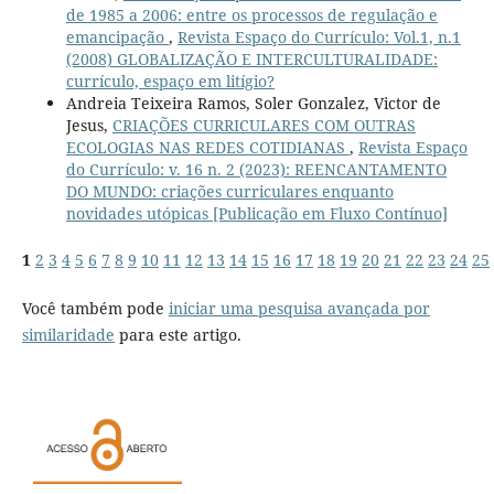
de 1985 a 2006: entre os processos de regulação e
emancipação
,
Revista Espaço do Currículo: Vol.1, n.1
(2008) GLOBALIZAÇÃO E INTERCULTURALIDADE:
currículo, espaço em litígio?
Andreia Teixeira Ramos, Soler Gonzalez, Victor de
Jesus,
CRIAÇÕES CURRICULARES COM OUTRAS
ECOLOGIAS NAS REDES COTIDIANAS
,
Revista Espaço
do Currículo: v. 16 n. 2 (2023): REENCANTAMENTO
DO MUNDO: criações curriculares enquanto
novidades utópicas [Publicação em Fluxo Contínuo]
1
2
3
4
5
6
7
8
9
10
11
12
13
14
15
16
17
18
19
20
21
22
23
24
25
Você também pode
iniciar uma pesquisa avançada por
similaridade
para este artigo.