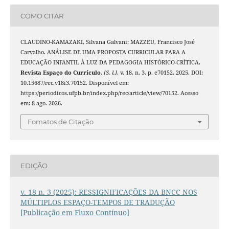
COMO CITAR
CLAUDINO-KAMAZAKI, Silvana Galvani; MAZZEU, Francisco José
Carvalho. ANÁLISE DE UMA PROPOSTA CURRICULAR PARA A
EDUCAÇÃO INFANTIL À LUZ DA PEDAGOGIA HISTÓRICO-CRÍTICA.
Revista Espaço do Currículo
,
[S. l.]
, v. 18, n. 3, p. e70152, 2025. DOI:
10.15687/rec.v18i3.70152. Disponível em:
https://periodicos.ufpb.br/index.php/rec/article/view/70152. Acesso
em: 8 ago. 2026.
Fomatos de Citação
EDIÇÃO
v. 18 n. 3 (2025): RESSIGNIFICAÇÕES DA BNCC NOS
MÚLTIPLOS ESPAÇO-TEMPOS DE TRADUÇÃO
[Publicação em Fluxo Contínuo]