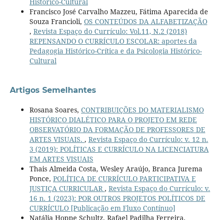
Histórico-Cultural
Francisco José Carvalho Mazzeu, Fátima Aparecida de
Souza Francioli,
OS CONTEÚDOS DA ALFABETIZAÇÃO
,
Revista Espaço do Currículo: Vol.11, N.2 (2018)
REPENSANDO O CURRÍCULO ESCOLAR: aportes da
Pedagogia Histórico-Crítica e da Psicologia Histórico-
Cultural
Artigos Semelhantes
Rosana Soares,
CONTRIBUIÇÕES DO MATERIALISMO
HISTÓRICO DIALÉTICO PARA O PROJETO EM REDE
OBSERVATÓRIO DA FORMAÇÃO DE PROFESSORES DE
ARTES VISUAIS.
,
Revista Espaço do Currículo: v. 12 n.
3 (2019): POLÍTICAS E CURRÍCULO NA LICENCIATURA
EM ARTES VISUAIS
Thais Almeida Costa, Wesley Araújo, Branca Jurema
Ponce,
POLÍTICA DE CURRÍCULO PARTICIPATIVA E
JUSTIÇA CURRICULAR
,
Revista Espaço do Currículo: v.
16 n. 1 (2023): POR OUTROS PROJETOS POLÍTICOS DE
CURRÍCULO [Publicação em Fluxo Contínuo]
Natália Hoppe Schultz, Rafael Padilha Ferreira,