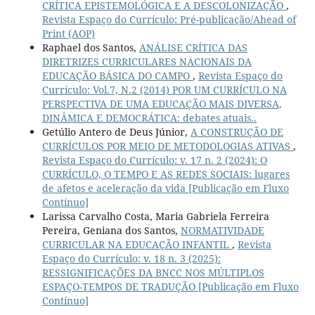
CRÍTICA EPISTEMOLÓGICA E A DESCOLONIZAÇÃO
,
Revista Espaço do Currículo: Pré-publicação/Ahead of
Print (AOP)
Raphael dos Santos,
ANÁLISE CRÍTICA DAS
DIRETRIZES CURRICULARES NACIONAIS DA
EDUCAÇÃO BÁSICA DO CAMPO
,
Revista Espaço do
Currículo: Vol.7, N.2 (2014) POR UM CURRÍCULO NA
PERSPECTIVA DE UMA EDUCAÇÃO MAIS DIVERSA,
DINÂMICA E DEMOCRÁTICA: debates atuais..
Getúlio Antero de Deus Júnior,
A CONSTRUÇÃO DE
CURRÍCULOS POR MEIO DE METODOLOGIAS ATIVAS
,
Revista Espaço do Currículo: v. 17 n. 2 (2024): O
CURRÍCULO, O TEMPO E AS REDES SOCIAIS: lugares
de afetos e aceleração da vida [Publicação em Fluxo
Contínuo]
Larissa Carvalho Costa, Maria Gabriela Ferreira
Pereira, Geniana dos Santos,
NORMATIVIDADE
CURRICULAR NA EDUCAÇÃO INFANTIL
,
Revista
Espaço do Currículo: v. 18 n. 3 (2025):
RESSIGNIFICAÇÕES DA BNCC NOS MÚLTIPLOS
ESPAÇO-TEMPOS DE TRADUÇÃO [Publicação em Fluxo
Contínuo]