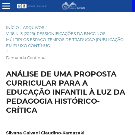
INÍCIO
/
ARQUIVOS
/
V. 18 N. 3 (2025): RESSIGNIFICAÇÕES DA BNCC NOS
MÚLTIPLOS ESPAÇO-TEMPOS DE TRADUÇÃO [PUBLICAÇÃO
EM FLUXO CONTÍNUO]
/
Demanda Contínua
ANÁLISE DE UMA PROPOSTA
CURRICULAR PARA A
EDUCAÇÃO INFANTIL À LUZ DA
PEDAGOGIA HISTÓRICO-
CRÍTICA
Silvana Galvani Claudino-Kamazaki