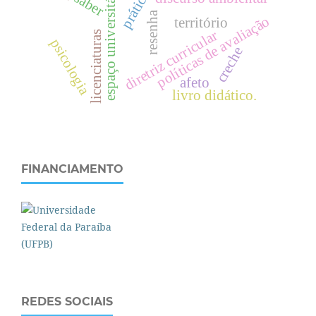
espaço universitário
saber
resenha
políticas de avaliação
território
diretriz curricular
licenciaturas
psicologia
creche
afeto
livro didático.
FINANCIAMENTO
REDES SOCIAIS