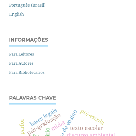
Português (Brasil)
English
INFORMAÇÕES
Para Leitores
Para Autores
Para Bibliotecários
PALAVRAS-CHAVE
bases legais
pré-escola
prática de ensino
pós-graduação
mídia
parfor
texto escolar
discurso ambiental