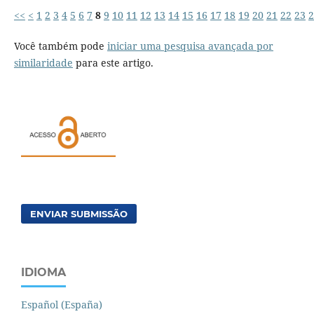
<<
<
1
2
3
4
5
6
7
8
9
10
11
12
13
14
15
16
17
18
19
20
21
22
23
2
Você também pode
iniciar uma pesquisa avançada por
similaridade
para este artigo.
ENVIAR SUBMISSÃO
IDIOMA
Español (España)