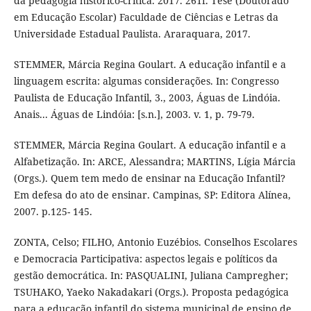
da pedagogia histórico-crítica. 2017. 261f. Tese (Doutorado
em Educação Escolar) Faculdade de Ciências e Letras da
Universidade Estadual Paulista. Araraquara, 2017.
STEMMER, Márcia Regina Goulart. A educação infantil e a
linguagem escrita: algumas considerações. In: Congresso
Paulista de Educação Infantil, 3., 2003, Águas de Lindóia.
Anais... Águas de Lindóia: [s.n.], 2003. v. 1, p. 79-79.
STEMMER, Márcia Regina Goulart. A educação infantil e a
Alfabetização. In: ARCE, Alessandra; MARTINS, Lígia Márcia
(Orgs.). Quem tem medo de ensinar na Educação Infantil?
Em defesa do ato de ensinar. Campinas, SP: Editora Alínea,
2007. p.125- 145.
ZONTA, Celso; FILHO, Antonio Euzébios. Conselhos Escolares
e Democracia Participativa: aspectos legais e políticos da
gestão democrática. In: PASQUALINI, Juliana Campregher;
TSUHAKO, Yaeko Nakadakari (Orgs.). Proposta pedagógica
para a educação infantil do sistema municipal de ensino de