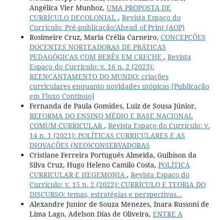
Angélica Vier Munhoz,
UMA PROPOSTA DE
CURRÍCULO DECOLONIAL
,
Revista Espaço do
Currículo: Pré-publicação/Ahead of Print (AOP)
Rosimeire Cruz, Maria Crélia Carneiro,
CONCEPÇÕES
DOCENTES NORTEADORAS DE PRÁTICAS
PEDAGÓGICAS COM BEBÊS EM CRECHE
,
Revista
Espaço do Currículo: v. 16 n. 2 (2023):
REENCANTAMENTO DO MUNDO: criações
curriculares enquanto novidades utópicas [Publicação
em Fluxo Contínuo]
Fernanda de Paula Gomides, Luiz de Sousa Júnior,
REFORMA DO ENSINO MÉDIO E BASE NACIONAL
COMUM CURRICULAR
,
Revista Espaço do Currículo: v.
14 n. 1 (2021): POLÍTICAS CURRICULARES E AS
INOVAÇÕES (NEO)CONSERVADORAS
Cristiane Ferreira Português Almeida, Guibison da
Silva Cruz, Hugo Heleno Camilo Costa,
POLÍTICA
CURRICULAR E HEGEMONIA
,
Revista Espaço do
Currículo: v. 15 n. 2 (2022): CURRÍCULO E TEORIA DO
DISCURSO: temas, estratégias e perspectivas...
Alexandre Junior de Souza Menezes, Inara Russoni de
Lima Lago, Adelson Dias de Oliveira,
ENTRE A