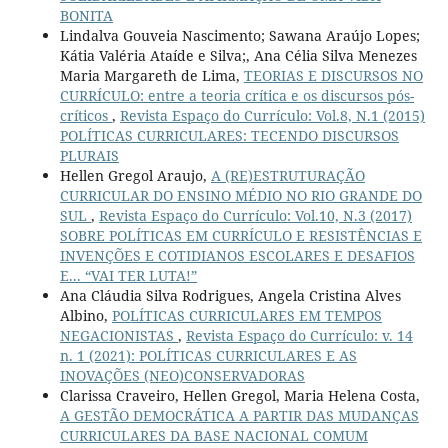
BONITA
Lindalva Gouveia Nascimento; Sawana Araújo Lopes;
Kátia Valéria Ataíde e Silva;, Ana Célia Silva Menezes
Maria Margareth de Lima,
TEORIAS E DISCURSOS NO
CURRÍCULO: entre a teoria crítica e os discursos pós-
críticos
,
Revista Espaço do Currículo: Vol.8, N.1 (2015)
POLÍTICAS CURRICULARES: TECENDO DISCURSOS
PLURAIS
Hellen Gregol Araujo,
A (RE)ESTRUTURAÇÃO
CURRICULAR DO ENSINO MÉDIO NO RIO GRANDE DO
SUL
,
Revista Espaço do Currículo: Vol.10, N.3 (2017)
SOBRE POLÍTICAS EM CURRÍCULO E RESISTÊNCIAS E
INVENÇÕES E COTIDIANOS ESCOLARES E DESAFIOS
E... “VAI TER LUTA!”
Ana Cláudia Silva Rodrigues, Angela Cristina Alves
Albino,
POLÍTICAS CURRICULARES EM TEMPOS
NEGACIONISTAS
,
Revista Espaço do Currículo: v. 14
n. 1 (2021): POLÍTICAS CURRICULARES E AS
INOVAÇÕES (NEO)CONSERVADORAS
Clarissa Craveiro, Hellen Gregol, Maria Helena Costa,
A GESTÃO DEMOCRÁTICA A PARTIR DAS MUDANÇAS
CURRICULARES DA BASE NACIONAL COMUM