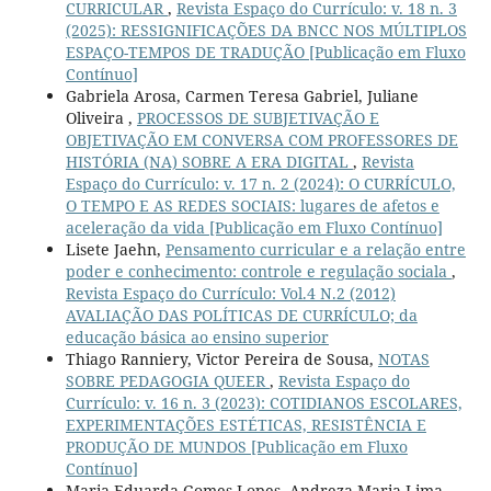
CURRICULAR
,
Revista Espaço do Currículo: v. 18 n. 3
(2025): RESSIGNIFICAÇÕES DA BNCC NOS MÚLTIPLOS
ESPAÇO-TEMPOS DE TRADUÇÃO [Publicação em Fluxo
Contínuo]
Gabriela Arosa, Carmen Teresa Gabriel, Juliane
Oliveira ,
PROCESSOS DE SUBJETIVAÇÃO E
OBJETIVAÇÃO EM CONVERSA COM PROFESSORES DE
HISTÓRIA (NA) SOBRE A ERA DIGITAL
,
Revista
Espaço do Currículo: v. 17 n. 2 (2024): O CURRÍCULO,
O TEMPO E AS REDES SOCIAIS: lugares de afetos e
aceleração da vida [Publicação em Fluxo Contínuo]
Lisete Jaehn,
Pensamento curricular e a relação entre
poder e conhecimento: controle e regulação sociala
,
Revista Espaço do Currículo: Vol.4 N.2 (2012)
AVALIAÇÃO DAS POLÍTICAS DE CURRÍCULO; da
educação básica ao ensino superior
Thiago Ranniery, Victor Pereira de Sousa,
NOTAS
SOBRE PEDAGOGIA QUEER
,
Revista Espaço do
Currículo: v. 16 n. 3 (2023): COTIDIANOS ESCOLARES,
EXPERIMENTAÇÕES ESTÉTICAS, RESISTÊNCIA E
PRODUÇÃO DE MUNDOS [Publicação em Fluxo
Contínuo]
Maria Eduarda Gomes Lopes, Andreza Maria Lima,