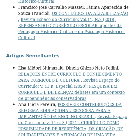
Histórico-Cultural
Francisco José Carvalho Mazzeu, Fátima Aparecida de
Souza Francioli,
OS CONTEÚDOS DA ALFABETIZAÇÃO
,
Revista Espaço do Currículo: Vol.11, N.2 (2018)
REPENSANDO O CURRÍCULO ESCOLAR: aportes da
Pedagogia Histórico-Crítica e da Psicologia Histórico-
Cultural
Artigos Semelhantes
Elsa Midori Shimazaki, Dineia Ghizzo Neto Fellini,
RELAÇÕES ENTRE CURRÍCULO E CONHECIMENTO
PARA CURRÍCULO E CULTURA
,
Revista Espaço do
Currículo: v. 13 n. Especial (2020): PESQUISA EM
CURRÍCULO E DIFERENÇA: debates em um contexto
de proeminências conservadoras
Ana Lúcia Pereira,
POSSÍVEIS CONTRIBUIÇÕES DA
REFORMA EDUCACIONAL ESCOCESA PARA A
IMPLANTAÇÃO DA BNCC NO BRASIL
,
Revista Espaço
do Currículo: v. 14 n. 3 (2021): CURRÍCULO COMO
POSSIBILIDADE DE RESISTÊNCIA, DE CRIAÇÃO, DE
SOLIDARIEDADES E AFIRMAÇÃO DE UMA VIDA