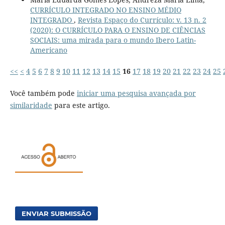
CURRÍCULO INTEGRADO NO ENSINO MÉDIO
INTEGRADO
,
Revista Espaço do Currículo: v. 13 n. 2
(2020): O CURRÍCULO PARA O ENSINO DE CIÊNCIAS
SOCIAIS: uma mirada para o mundo Ibero Latin-
Americano
<<
<
4
5
6
7
8
9
10
11
12
13
14
15
16
17
18
19
20
21
22
23
24
25
Você também pode
iniciar uma pesquisa avançada por
similaridade
para este artigo.
ENVIAR SUBMISSÃO