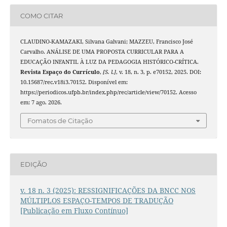
COMO CITAR
CLAUDINO-KAMAZAKI, Silvana Galvani; MAZZEU, Francisco José
Carvalho. ANÁLISE DE UMA PROPOSTA CURRICULAR PARA A
EDUCAÇÃO INFANTIL À LUZ DA PEDAGOGIA HISTÓRICO-CRÍTICA.
Revista Espaço do Currículo
,
[S. l.]
, v. 18, n. 3, p. e70152, 2025. DOI:
10.15687/rec.v18i3.70152. Disponível em:
https://periodicos.ufpb.br/index.php/rec/article/view/70152. Acesso
em: 7 ago. 2026.
Fomatos de Citação
EDIÇÃO
v. 18 n. 3 (2025): RESSIGNIFICAÇÕES DA BNCC NOS
MÚLTIPLOS ESPAÇO-TEMPOS DE TRADUÇÃO
[Publicação em Fluxo Contínuo]