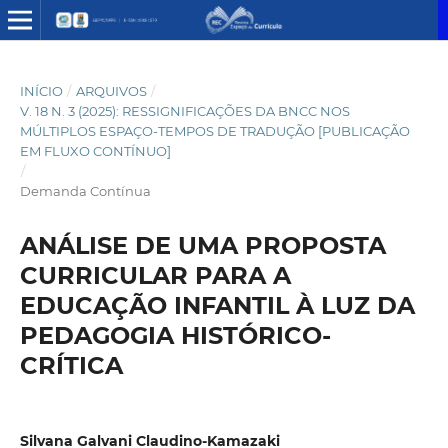
INÍCIO
/
ARQUIVOS
/
V. 18 N. 3 (2025): RESSIGNIFICAÇÕES DA BNCC NOS
MÚLTIPLOS ESPAÇO-TEMPOS DE TRADUÇÃO [PUBLICAÇÃO
EM FLUXO CONTÍNUO]
/
Demanda Contínua
ANÁLISE DE UMA PROPOSTA
CURRICULAR PARA A
EDUCAÇÃO INFANTIL À LUZ DA
PEDAGOGIA HISTÓRICO-
CRÍTICA
Silvana Galvani Claudino-Kamazaki