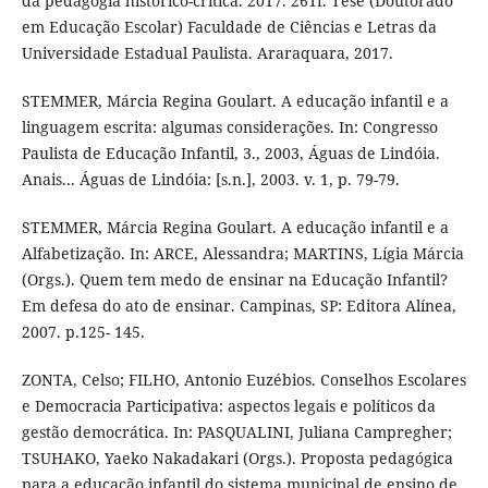
da pedagogia histórico-crítica. 2017. 261f. Tese (Doutorado
em Educação Escolar) Faculdade de Ciências e Letras da
Universidade Estadual Paulista. Araraquara, 2017.
STEMMER, Márcia Regina Goulart. A educação infantil e a
linguagem escrita: algumas considerações. In: Congresso
Paulista de Educação Infantil, 3., 2003, Águas de Lindóia.
Anais... Águas de Lindóia: [s.n.], 2003. v. 1, p. 79-79.
STEMMER, Márcia Regina Goulart. A educação infantil e a
Alfabetização. In: ARCE, Alessandra; MARTINS, Lígia Márcia
(Orgs.). Quem tem medo de ensinar na Educação Infantil?
Em defesa do ato de ensinar. Campinas, SP: Editora Alínea,
2007. p.125- 145.
ZONTA, Celso; FILHO, Antonio Euzébios. Conselhos Escolares
e Democracia Participativa: aspectos legais e políticos da
gestão democrática. In: PASQUALINI, Juliana Campregher;
TSUHAKO, Yaeko Nakadakari (Orgs.). Proposta pedagógica
para a educação infantil do sistema municipal de ensino de