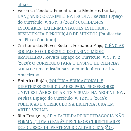
atuais..
Verônica Teodora Pimenta, Julia Medeiros Dantas,
DANÇANDO O CARIMBÓ NA ESCOLA
,
Revista Espaço
do Currículo: v. 16 n. 3 (2023): COTIDIANOS
ESCOLARES, EXPERIMENTAÇÕES ESTÉTICAS,
RESISTÊNCIA E PRODUÇÃO DE MUNDOS [Publicação
em Fluxo Contínuo]
Cristiano das Neves Bodart, Fernanda Feijó,
CIÊNCIAS
SOCIAIS NO CURRÍCULO DO ENSINO MÉDIO
BRASILEIRO
,
Revista Espaço do Currículo: v. 13 n. 2
(2020): O CURRÍCULO PARA O ENSINO DE CIÊNCIAS
SOCIAIS: uma mirada para o mundo Ibero Latin-
Americano
Federico Buján,
POLÍTICA EDUCACIONAL E
DIRETRIZES CURRICULARES PARA PROFESSORES
UNIVERSITÁRIOS DE ARTES VISUAIS NA ARGENTINA
,
Revista Espaço do Currículo: v. 12 n. 3 (2019):
POLÍTICAS E CURRÍCULO NA LICENCIATURA EM
ARTES VISUAIS
Rita Frangella,
SE A FACULDADE DE PEDAGOGIA NÃO
FORMA, QUEM O FARÁ? DISCURSOS CURRICULARES
DOS CURSOS DE PRÁTICAS DE ALFABETIZAÇÃO
,