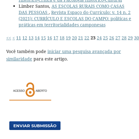
Limber Santos,
AS ESCOLAS RURAIS COMO CASAS
DAS PESSOAS
,
Revista Espaço do Currículo: v. 14 n. 2
(2021): CURRÍCULO E ESCOLAS DO CAMPO: políticas e
práticas em territorialidades camponesas
<<
<
11
12
13
14
15
16
17
18
19
20
21
22
23
24
25
26
27
28
29
30
Você também pode
iniciar uma pesquisa avançada por
similaridade
para este artigo.
ENVIAR SUBMISSÃO