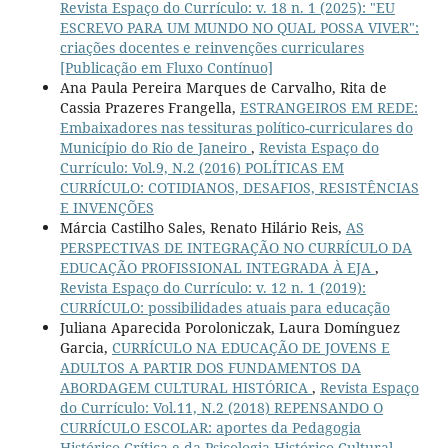
Revista Espaço do Currículo: v. 18 n. 1 (2025): "EU
ESCREVO PARA UM MUNDO NO QUAL POSSA VIVER":
criações docentes e reinvenções curriculares
[Publicação em Fluxo Contínuo]
Ana Paula Pereira Marques de Carvalho, Rita de
Cassia Prazeres Frangella,
ESTRANGEIROS EM REDE:
Embaixadores nas tessituras político-curriculares do
Município do Rio de Janeiro
,
Revista Espaço do
Currículo: Vol.9, N.2 (2016) POLÍTICAS EM
CURRÍCULO: COTIDIANOS, DESAFIOS, RESISTÊNCIAS
E INVENÇÕES
Márcia Castilho Sales, Renato Hilário Reis,
AS
PERSPECTIVAS DE INTEGRAÇÃO NO CURRÍCULO DA
EDUCAÇÃO PROFISSIONAL INTEGRADA À EJA
,
Revista Espaço do Currículo: v. 12 n. 1 (2019):
CURRÍCULO: possibilidades atuais para educação
Juliana Aparecida Poroloniczak, Laura Domínguez
Garcia,
CURRÍCULO NA EDUCAÇÃO DE JOVENS E
ADULTOS A PARTIR DOS FUNDAMENTOS DA
ABORDAGEM CULTURAL HISTÓRICA
,
Revista Espaço
do Currículo: Vol.11, N.2 (2018) REPENSANDO O
CURRÍCULO ESCOLAR: aportes da Pedagogia
Histórico-Crítica e da Psicologia Histórico-Cultural