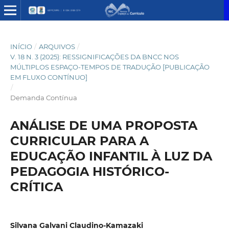
INÍCIO
/
ARQUIVOS
/
V. 18 N. 3 (2025): RESSIGNIFICAÇÕES DA BNCC NOS
MÚLTIPLOS ESPAÇO-TEMPOS DE TRADUÇÃO [PUBLICAÇÃO
EM FLUXO CONTÍNUO]
/
Demanda Contínua
ANÁLISE DE UMA PROPOSTA
CURRICULAR PARA A
EDUCAÇÃO INFANTIL À LUZ DA
PEDAGOGIA HISTÓRICO-
CRÍTICA
Silvana Galvani Claudino-Kamazaki