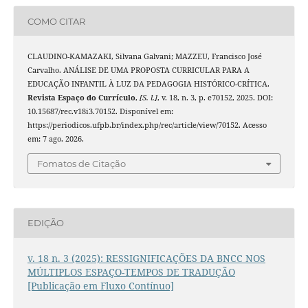
COMO CITAR
CLAUDINO-KAMAZAKI, Silvana Galvani; MAZZEU, Francisco José
Carvalho. ANÁLISE DE UMA PROPOSTA CURRICULAR PARA A
EDUCAÇÃO INFANTIL À LUZ DA PEDAGOGIA HISTÓRICO-CRÍTICA.
Revista Espaço do Currículo
,
[S. l.]
, v. 18, n. 3, p. e70152, 2025. DOI:
10.15687/rec.v18i3.70152. Disponível em:
https://periodicos.ufpb.br/index.php/rec/article/view/70152. Acesso
em: 7 ago. 2026.
Fomatos de Citação
EDIÇÃO
v. 18 n. 3 (2025): RESSIGNIFICAÇÕES DA BNCC NOS
MÚLTIPLOS ESPAÇO-TEMPOS DE TRADUÇÃO
[Publicação em Fluxo Contínuo]