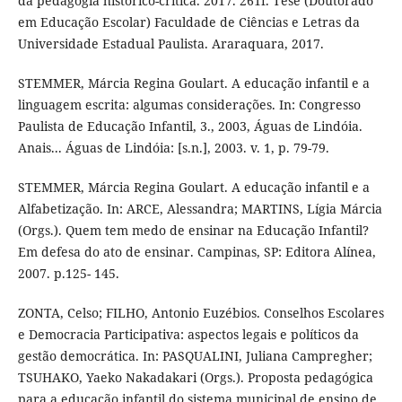
da pedagogia histórico-crítica. 2017. 261f. Tese (Doutorado
em Educação Escolar) Faculdade de Ciências e Letras da
Universidade Estadual Paulista. Araraquara, 2017.
STEMMER, Márcia Regina Goulart. A educação infantil e a
linguagem escrita: algumas considerações. In: Congresso
Paulista de Educação Infantil, 3., 2003, Águas de Lindóia.
Anais... Águas de Lindóia: [s.n.], 2003. v. 1, p. 79-79.
STEMMER, Márcia Regina Goulart. A educação infantil e a
Alfabetização. In: ARCE, Alessandra; MARTINS, Lígia Márcia
(Orgs.). Quem tem medo de ensinar na Educação Infantil?
Em defesa do ato de ensinar. Campinas, SP: Editora Alínea,
2007. p.125- 145.
ZONTA, Celso; FILHO, Antonio Euzébios. Conselhos Escolares
e Democracia Participativa: aspectos legais e políticos da
gestão democrática. In: PASQUALINI, Juliana Campregher;
TSUHAKO, Yaeko Nakadakari (Orgs.). Proposta pedagógica
para a educação infantil do sistema municipal de ensino de