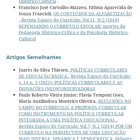
Histórico-Cultural
Francisco José Carvalho Mazzeu, Fátima Aparecida de
Souza Francioli,
OS CONTEÚDOS DA ALFABETIZAÇÃO
,
Revista Espaço do Currículo: Vol.11, N.2 (2018)
REPENSANDO O CURRÍCULO ESCOLAR: aportes da
Pedagogia Histórico-Crítica e da Psicologia Histórico-
Cultural
Artigos Semelhantes
Juares da Silva Thiesen,
POLÍTICAS CURRICULARES
DE EDUCAÇÃO BÁSICA
,
Revista Espaço do Currículo:
v. 14 n. 1 (2021): POLÍTICAS CURRICULARES E AS
INOVAÇÕES (NEO)CONSERVADORAS
Paulo Roberto Vieira Júnior; Flavia Temponi Goes,
Maria Auxiliadora Monteiro Oliveira,
REFLEXÕES NO
CAMPO DO CURRÍCULO: A PROPOSTA CURRICULAR
COMO INSTRUMENTO DA POLÍTICA CURRICULAR
INTEGRADA A UMA POLÍTICA EDUCACIONAL
,
Revista Espaço do Currículo: Vol.7, N.2 (2014) POR UM
CURRÍCULO NA PERSPECTIVA DE UMA EDUCAÇÃO
MAIS DIVERSA, DINÂMICA E DEMOCRÁTICA: debates