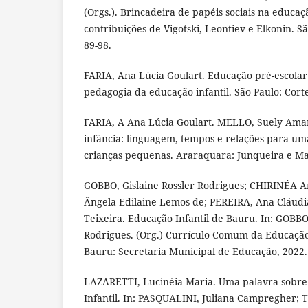
(Orgs.). Brincadeira de papéis sociais na educaçã
contribuições de Vigotski, Leontiev e Elkonin. S
89-98.
FARIA, Ana Lúcia Goulart. Educação pré-escolar
pedagogia da educação infantil. São Paulo: Corte
FARIA, A Ana Lúcia Goulart. MELLO, Suely Amara
infância: linguagem, tempos e relações para um
crianças pequenas. Araraquara: Junqueira e Mar
GOBBO, Gislaine Rossler Rodrigues; CHIRINÉA
Ângela Edilaine Lemos de; PEREIRA, Ana Cláudia
Teixeira. Educação Infantil de Bauru. In: GOBBO,
Rodrigues. (Org.) Currículo Comum da Educação 
Bauru: Secretaria Municipal de Educação, 2022. 
LAZARETTI, Lucinéia Maria. Uma palavra sobre
Infantil. In: PASQUALINI, Juliana Campregher;