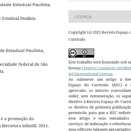
idade Estadual Paulista,
LICENÇA
Estadual Paulista.
Copyright (c) 2025 Revista Espaço 
Currículo
de Estadual Paulista,
Este trabalho está licenciado sob 
rsidade Federal de São
licença
Creative Commons Attribu
ta.
4.0 International License
.
Ao submeter um artigo à Rev
Espaço do Currículo (REC) e t
aprovado, os autores concorda
ceder, sem remuneração, os segui
direitos à Revista Espaço do Currí
os direitos de primeira publicaçã
permissão para que a REC redistr
esse artigo e seus metadados
 e a promoção do
serviços de indexação e referênci
iteratura infantil. 2011.
seus editores julguem apropriados