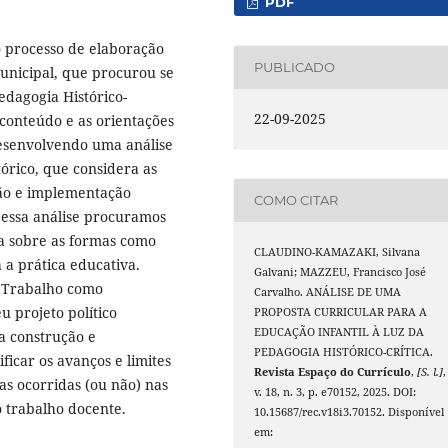
PDF
do processo de elaboração
PUBLICADO
unicipal, que procurou se
edagogia Histórico-
22-09-2025
 conteúdo e as orientações
esenvolvendo uma análise
tórico, que considera as
ção e implementação
COMO CITAR
 essa análise procuramos
a sobre as formas como
CLAUDINO-KAMAZAKI, Silvana
 a prática educativa.
Galvani; MAZZEU, Francisco José
 Trabalho como
Carvalho. ANÁLISE DE UMA
u projeto político
PROPOSTA CURRICULAR PARA A
EDUCAÇÃO INFANTIL À LUZ DA
a construção e
PEDAGOGIA HISTÓRICO-CRÍTICA.
icar os avanços e limites
Revista Espaço do Currículo
,
[S. l.]
,
s ocorridas (ou não) nas
v. 18, n. 3, p. e70152, 2025. DOI:
o trabalho docente.
10.15687/rec.v18i3.70152. Disponível
em: