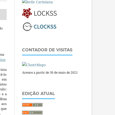
do
CONTADOR DE VISITAS
uma
tion
ista
Acessos a partir de 30 de maio de 2021
ê-lo
m em
ntes
culo:
EDIÇÃO ATUAL
o e a
ibua
 aos
a que
.