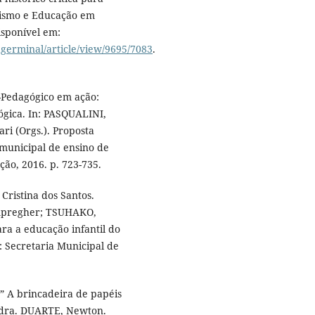
xismo e Educação em
Disponível em:
agerminal/article/view/9695/7083
.
o-Pedagógico em ação:
ógica. In: PASQUALINI,
i (Orgs.). Proposta
 municipal de ensino de
ão, 2016. p. 723-735.
ristina dos Santos.
ampregher; TSUHAKO,
ra a educação infantil do
: Secretaria Municipal de
 A brincadeira de papéis
andra. DUARTE, Newton.