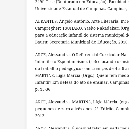
249f. Tese (Doutorado em Educação). Faculdade
Universidade Estadual de Campinas. Campinas, 
ABRANTES, Ângelo Antônio. Arte Literária. In: 
Campregher; TSUHAKO, Yaeko Nakadakari (Orgs
para a educação infantil do sistema municipal d
Bauru: Secretaria Municipal de Educação, 2016. 
ARCE, Alessandra. O Referencial Curricular Nac
Infantil e o Espontaneísmo: (re)colocando o ens
do trabalho pedagógico com crianças de 4 a 6 an
MARTINS, Lígia Márcia (Orgs.). Quem tem medo
Infantil? Em defesa do ato de ensinar. Campinas/
p. 13-36.
ARCE, Alessandra. MARTINS, Lígia Márcia. (org
pequenos de zero a três anos. 2ª. Edição. Campin
2012.
ARCE, Alessandra. É possível falar em pedagogia 