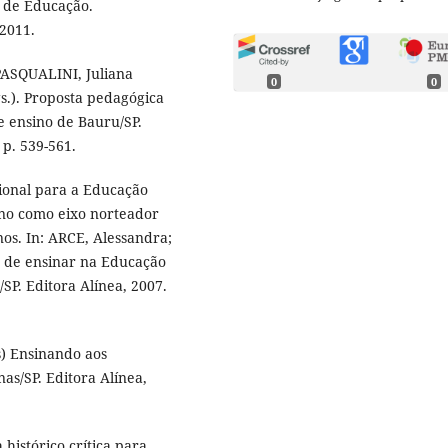
 de Educação.
2011.
PASQUALINI, Juliana
0
0
.). Proposta pedagógica
e ensino de Bauru/SP.
p. 539-561.
ional para a Educação
ino como eixo norteador
os. In: ARCE, Alessandra;
 de ensinar na Educação
SP. Editora Alínea, 2007.
s) Ensinando aos
as/SP. Editora Alínea,
histórico crítica para