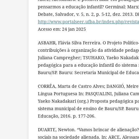
pensarmos a educação infantil? Germinal: Mar
Debate, Salvador, v. 5, n. 2, p. 5-12, dez. 2013. 
http://www.portalseer.ufba.br/index.php/revist
Acesso em: 24 jan 2025
ASBAHR, Flávia Silva Ferreira. O Projeto Polític
contribuições à organização da atividade pedag
Juliana Campregher; TSUHAKO, Yaeko Nakadakar
pedagógica para a educação infantil do sistema
Bauru/SP. Bauru: Secretaria Municipal de Educaç
CORRÊA, Marta de Castro Alves; DANGIÓ, Meire C
Língua Portuguesa In: PASQUALINI, Juliana C
Yaeko Nakadakari (org.) Proposta pedagógica pa
sistema municipal de ensino de Bauru/SP. Bauru
Educação, 2016. p. 177-206.
DUARTE, Newton. “Vamos brincar de alienação?”
sociais na sociedade alienada. In: ARCE, Aless