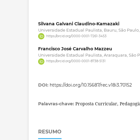
Silvana Galvani Claudino-Kamazaki
Universidade Estadual Paulista, Bauru, São Paulo, 
https://orcid.org/0000-0001-7261-3453
Francisco José Carvalho Mazzeu
Universidade Estadual Paulista, Araraquara, São Pa
https://orcid.org/0000-0001-8738-5131
DOI:
https://doi.org/10.15687/rec.v18i3.70152
Proposta Curricular, Pedagogia 
Palavras-chave:
RESUMO