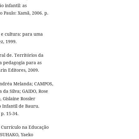
o infantil: as
ão Paulo: Xamã, 2006. p.
 e cultura: para uma
z, 1999.
l de. Territórios da
a pedagogia para as
in Editores, 2009.
 Andréa Melanda; CAMPOS,
 da Silva; GAIDO, Rose
 Gislaine Rossler
Infantil de Bauru.
p. 15-34.
 Currículo na Educação
 TSUHAKO, Yaeko