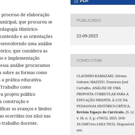
PDF
do processo de elaboração
PUBLICADO
unicipal, que procurou se
edagogia Histórico-
22-09-2025
 conteúdo e as orientações
esenvolvendo uma análise
tórico, que considera as
ção e implementação
COMO CITAR
 essa análise procuramos
a sobre as formas como
CLAUDINO-KAMAZAKI, Silvana
 a prática educativa.
Galvani; MAZZEU, Francisco José
 Trabalho como
Carvalho. ANÁLISE DE UMA
u projeto político
PROPOSTA CURRICULAR PARA A
EDUCAÇÃO INFANTIL À LUZ DA
a construção e
PEDAGOGIA HISTÓRICO-CRÍTICA.
icar os avanços e limites
Revista Espaço do Currículo
,
[S. l.]
,
s ocorridas (ou não) nas
v. 18, n. 3, p. e70152, 2025. DOI:
o trabalho docente.
10.15687/rec.v18i3.70152. Disponível
em: