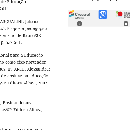
 de Educação.
2011.
PASQUALINI, Juliana
0
0
.). Proposta pedagógica
e ensino de Bauru/SP.
p. 539-561.
ional para a Educação
ino como eixo norteador
os. In: ARCE, Alessandra;
 de ensinar na Educação
SP. Editora Alínea, 2007.
s) Ensinando aos
as/SP. Editora Alínea,
histórico crítica para