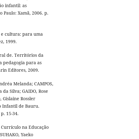
o infantil: as
ão Paulo: Xamã, 2006. p.
 e cultura: para uma
z, 1999.
l de. Territórios da
a pedagogia para as
in Editores, 2009.
 Andréa Melanda; CAMPOS,
 da Silva; GAIDO, Rose
 Gislaine Rossler
Infantil de Bauru.
p. 15-34.
 Currículo na Educação
 TSUHAKO, Yaeko