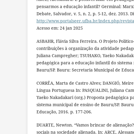
pensarmos a educação infantil? Germinal: Mar
Debate, Salvador, v. 5, n. 2, p. 5-12, dez. 2013. 
http://www.portalseer.ufba.br/index.php/revist
Acesso em: 24 jan 2025
ASBAHR, Flávia Silva Ferreira. O Projeto Polític
contribuições à organização da atividade pedag
Juliana Campregher; TSUHAKO, Yaeko Nakadakar
pedagógica para a educação infantil do sistema
Bauru/SP. Bauru: Secretaria Municipal de Educaç
CORRÊA, Marta de Castro Alves; DANGIÓ, Meire C
Língua Portuguesa In: PASQUALINI, Juliana C
Yaeko Nakadakari (org.) Proposta pedagógica pa
sistema municipal de ensino de Bauru/SP. Bauru
Educação, 2016. p. 177-206.
DUARTE, Newton. “Vamos brincar de alienação?”
sociais na sociedade alienada. In: ARCE, Aless