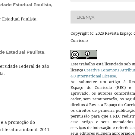
idade Estadual Paulista,
LICENÇA
Estadual Paulista.
Copyright (c) 2025 Revista Espaço 
Currículo
de Estadual Paulista,
Este trabalho está licenciado sob 
rsidade Federal de São
licença
Creative Commons Attribu
ta.
4.0 International License
.
Ao submeter um artigo à Rev
Espaço do Currículo (REC) e t
aprovado, os autores concorda
ceder, sem remuneração, os segui
direitos à Revista Espaço do Currí
os direitos de primeira publicaçã
permissão para que a REC redistr
esse artigo e seus metadados
 e a promoção do
serviços de indexação e referênci
iteratura infantil. 2011.
seus editores julguem apropriados