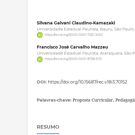
Silvana Galvani Claudino-Kamazaki
Universidade Estadual Paulista, Bauru, São Paulo, 
https://orcid.org/0000-0001-7261-3453
Francisco José Carvalho Mazzeu
Universidade Estadual Paulista, Araraquara, São Pa
https://orcid.org/0000-0001-8738-5131
DOI:
https://doi.org/10.15687/rec.v18i3.70152
Proposta Curricular, Pedagogia 
Palavras-chave:
RESUMO