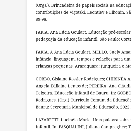
(Orgs.). Brincadeira de papéis sociais na educaçã
contribuições de Vigotski, Leontiev e Elkonin. S
89-98.
FARIA, Ana Lúcia Goulart. Educação pré-escolar
pedagogia da educação infantil. São Paulo: Corte
FARIA, A Ana Lúcia Goulart. MELLO, Suely Amara
infância: linguagem, tempos e relações para um
crianças pequenas. Araraquara: Junqueira e Mar
GOBBO, Gislaine Rossler Rodrigues; CHIRINÉA
Ângela Edilaine Lemos de; PEREIRA, Ana Cláudia
Teixeira. Educação Infantil de Bauru. In: GOBBO,
Rodrigues. (Org.) Currículo Comum da Educação 
Bauru: Secretaria Municipal de Educação, 2022. 
LAZARETTI, Lucinéia Maria. Uma palavra sobre
Infantil. In: PASQUALINI, Juliana Campregher;