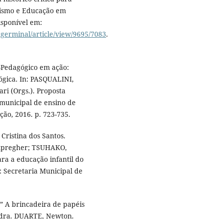
xismo e Educação em
Disponível em:
agerminal/article/view/9695/7083
.
o-Pedagógico em ação:
ógica. In: PASQUALINI,
i (Orgs.). Proposta
 municipal de ensino de
ão, 2016. p. 723-735.
ristina dos Santos.
ampregher; TSUHAKO,
ra a educação infantil do
: Secretaria Municipal de
 A brincadeira de papéis
andra. DUARTE, Newton.