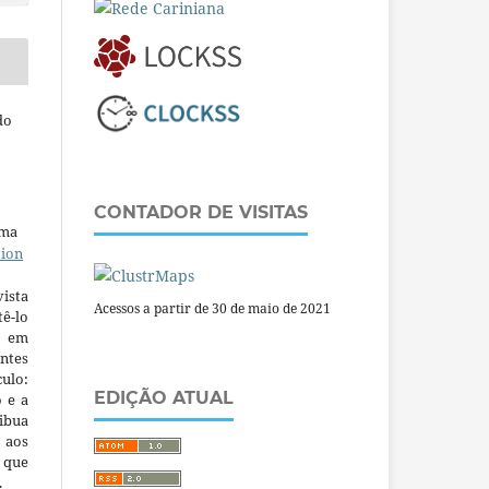
do
CONTADOR DE VISITAS
uma
tion
ista
Acessos a partir de 30 de maio de 2021
ê-lo
m em
ntes
culo:
EDIÇÃO ATUAL
o e a
ibua
 aos
a que
.