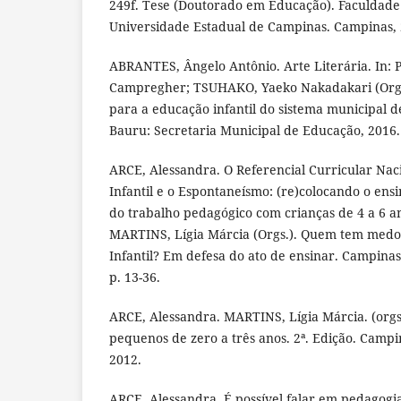
249f. Tese (Doutorado em Educação). Faculdade
Universidade Estadual de Campinas. Campinas, 
ABRANTES, Ângelo Antônio. Arte Literária. In: 
Campregher; TSUHAKO, Yaeko Nakadakari (Orgs
para a educação infantil do sistema municipal d
Bauru: Secretaria Municipal de Educação, 2016. 
ARCE, Alessandra. O Referencial Curricular Nac
Infantil e o Espontaneísmo: (re)colocando o ens
do trabalho pedagógico com crianças de 4 a 6 an
MARTINS, Lígia Márcia (Orgs.). Quem tem medo
Infantil? Em defesa do ato de ensinar. Campinas/
p. 13-36.
ARCE, Alessandra. MARTINS, Lígia Márcia. (org
pequenos de zero a três anos. 2ª. Edição. Campin
2012.
ARCE, Alessandra. É possível falar em pedagogia 