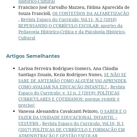
Histórico-Cultural
Francisco José Carvalho Mazzeu, Fátima Aparecida de
Souza Francioli,
OS CONTEÚDOS DA ALFABETIZAÇÃO
,
Revista Espaço do Currículo: Vol.11, N.2 (2018)
REPENSANDO O CURRÍCULO ESCOLAR: aportes da
Pedagogia Histórico-Crítica e da Psicologia Histórico-
Cultural
Artigos Semelhantes
Larissa Ferreira Rodrigues Gomers, Ana Cláudia
Santiago Zouain, Kezia Rodrigues Nunes,
SE NÃO SE
SABE DE ANTEMÃO COMO ALGUÉM VAI APRENDER,
COMO AVALIAR NA EDUCAÇÃO INFANTIL?
,
Revista
Espaço do Currículo: v. 12 n. 2 (2019): POLÍTICAS
CURRICULARES E COTIDIANOS: porque resistir é
preciso!
Vanessa Alessandra Cavalcanti Peixoto,
O SABER E O
FAZER DA UNIDADE EDUCACIONAL INFANTIL –
UEI/UFRN
,
Revista Espaço do Currículo: Vol.10, N.1
(2017) POLÍTICAS DE CURRÍCULO E FORMAÇÃO EM
ADMINISTRAÇÃO E GESTÃO ESCOLAR