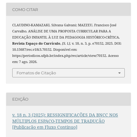
COMO CITAR
CLAUDINO-KAMAZAKI, Silvana Galvani; MAZZEU, Francisco José
Carvalho. ANÁLISE DE UMA PROPOSTA CURRICULAR PARA A
EDUCAÇÃO INFANTIL À LUZ DA PEDAGOGIA HISTÓRICO-CRÍTICA.
Revista Espaço do Currículo
,
[S. l.]
, v. 18, n. 3, p. e70152, 2025. DOI:
10.15687/rec.v18i3.70152. Disponível em:
https://periodicos.ufpb.br/index.php/rec/article/view/70152. Acesso
em: 7 ago. 2026.
Fomatos de Citação
EDIÇÃO
v. 18 n. 3 (2025): RESSIGNIFICAÇÕES DA BNCC NOS
MÚLTIPLOS ESPAÇO-TEMPOS DE TRADUÇÃO
[Publicação em Fluxo Contínuo]