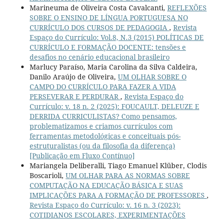
Marineuma de Oliveira Costa Cavalcanti,
REFLEXÕES
SOBRE O ENSINO DE LÍNGUA PORTUGUESA NO
CURRÍCULO DOS CURSOS DE PEDAGOGIA
,
Revista
Espaço do Currículo: Vol.8, N.3 (2015) POLÍTICAS DE
CURRÍCULO E FORMAÇÃO DOCENTE: tensões e
desafios no cenário educacional brasileiro
Marlucy Paraíso, Maria Carolina da Silva Caldeira,
Danilo Araújo de Oliveira,
UM OLHAR SOBRE O
CAMPO DO CURRÍCULO PARA FAZER A VIDA
PERSEVERAR E PERDURAR
,
Revista Espaço do
Currículo: v. 18 n. 2 (2025): FOUCAULT, DELEUZE E
DERRIDA CURRICULISTAS? Como pensamos,
problematizamos e criamos currículos com
ferramentas metodológicas e conceituais pós-
estruturalistas (ou da filosofia da diferença)
[Publicação em Fluxo Contínuo]
Mariangela Deliberalli, Tiago Emanuel Klüber, Clodis
Boscarioli,
UM OLHAR PARA AS NORMAS SOBRE
COMPUTAÇÃO NA EDUCAÇÃO BÁSICA E SUAS
IMPLICAÇÕES PARA A FORMAÇÃO DE PROFESSORES
,
Revista Espaço do Currículo: v. 16 n. 3 (2023):
COTIDIANOS ESCOLARES, EXPERIMENTAÇÕES