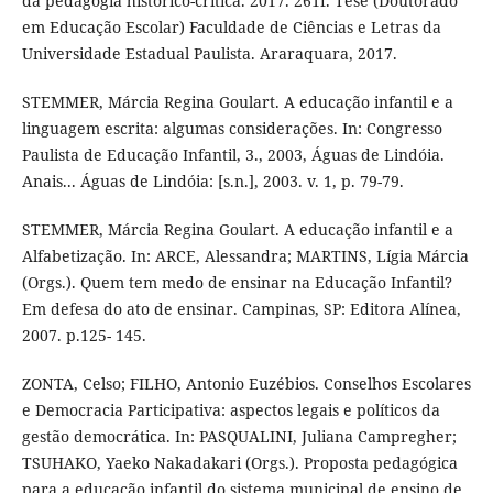
da pedagogia histórico-crítica. 2017. 261f. Tese (Doutorado
em Educação Escolar) Faculdade de Ciências e Letras da
Universidade Estadual Paulista. Araraquara, 2017.
STEMMER, Márcia Regina Goulart. A educação infantil e a
linguagem escrita: algumas considerações. In: Congresso
Paulista de Educação Infantil, 3., 2003, Águas de Lindóia.
Anais... Águas de Lindóia: [s.n.], 2003. v. 1, p. 79-79.
STEMMER, Márcia Regina Goulart. A educação infantil e a
Alfabetização. In: ARCE, Alessandra; MARTINS, Lígia Márcia
(Orgs.). Quem tem medo de ensinar na Educação Infantil?
Em defesa do ato de ensinar. Campinas, SP: Editora Alínea,
2007. p.125- 145.
ZONTA, Celso; FILHO, Antonio Euzébios. Conselhos Escolares
e Democracia Participativa: aspectos legais e políticos da
gestão democrática. In: PASQUALINI, Juliana Campregher;
TSUHAKO, Yaeko Nakadakari (Orgs.). Proposta pedagógica
para a educação infantil do sistema municipal de ensino de