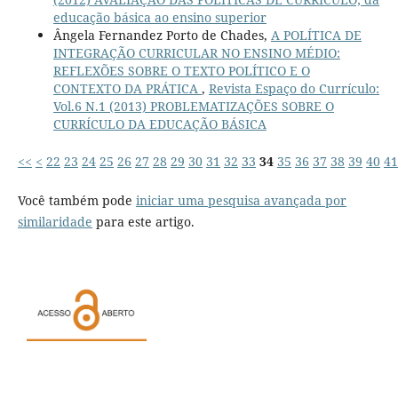
educação básica ao ensino superior
Ângela Fernandez Porto de Chades,
A POLÍTICA DE
INTEGRAÇÃO CURRICULAR NO ENSINO MÉDIO:
REFLEXÕES SOBRE O TEXTO POLÍTICO E O
CONTEXTO DA PRÁTICA
,
Revista Espaço do Currículo:
Vol.6 N.1 (2013) PROBLEMATIZAÇÕES SOBRE O
CURRÍCULO DA EDUCAÇÃO BÁSICA
<<
<
22
23
24
25
26
27
28
29
30
31
32
33
34
35
36
37
38
39
40
41
Você também pode
iniciar uma pesquisa avançada por
similaridade
para este artigo.