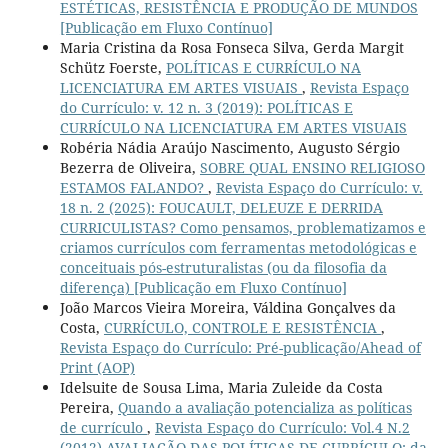
ESTÉTICAS, RESISTÊNCIA E PRODUÇÃO DE MUNDOS
[Publicação em Fluxo Contínuo]
Maria Cristina da Rosa Fonseca Silva, Gerda Margit
Schütz Foerste,
POLÍTICAS E CURRÍCULO NA
LICENCIATURA EM ARTES VISUAIS
,
Revista Espaço
do Currículo: v. 12 n. 3 (2019): POLÍTICAS E
CURRÍCULO NA LICENCIATURA EM ARTES VISUAIS
Robéria Nádia Araújo Nascimento, Augusto Sérgio
Bezerra de Oliveira,
SOBRE QUAL ENSINO RELIGIOSO
ESTAMOS FALANDO?
,
Revista Espaço do Currículo: v.
18 n. 2 (2025): FOUCAULT, DELEUZE E DERRIDA
CURRICULISTAS? Como pensamos, problematizamos e
criamos currículos com ferramentas metodológicas e
conceituais pós-estruturalistas (ou da filosofia da
diferença) [Publicação em Fluxo Contínuo]
João Marcos Vieira Moreira, Váldina Gonçalves da
Costa,
CURRÍCULO, CONTROLE E RESISTÊNCIA
,
Revista Espaço do Currículo: Pré-publicação/Ahead of
Print (AOP)
Idelsuite de Sousa Lima, Maria Zuleide da Costa
Pereira,
Quando a avaliação potencializa as políticas
de currículo
,
Revista Espaço do Currículo: Vol.4 N.2
(2012) AVALIAÇÃO DAS POLÍTICAS DE CURRÍCULO; da