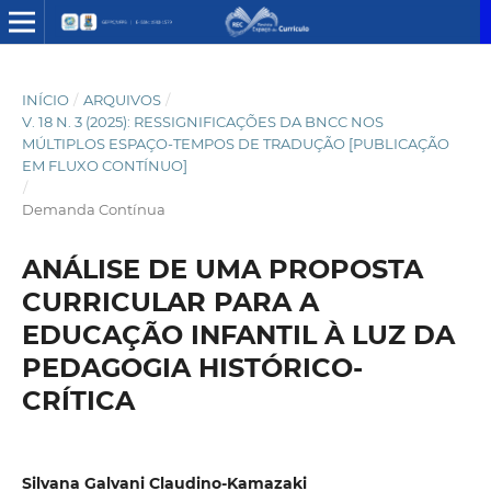
INÍCIO
/
ARQUIVOS
/
V. 18 N. 3 (2025): RESSIGNIFICAÇÕES DA BNCC NOS
MÚLTIPLOS ESPAÇO-TEMPOS DE TRADUÇÃO [PUBLICAÇÃO
EM FLUXO CONTÍNUO]
/
Demanda Contínua
ANÁLISE DE UMA PROPOSTA
CURRICULAR PARA A
EDUCAÇÃO INFANTIL À LUZ DA
PEDAGOGIA HISTÓRICO-
CRÍTICA
Silvana Galvani Claudino-Kamazaki