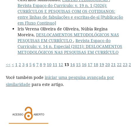
Revista Espaço do Currículo: v. 19 n. 1 (2026):
CURRÍCULOS E PESQUISAS COM OS COTIDIANOS:
entre linhas de fabulações e escritas-de-si [Publicação
em Fluxo Contínuo]
Iris Verena Oliveira de Oliveira, Núbia Regina
Moreira,
DESLOCAMENTOS METODOLÓGICOS NAS
PESQUISAS EM CURRÍCULO
,
Revista Espaço do
Currículo: v. 14 n. Especial (2021): DESLOCAMENTOS
METODOLÓGICOS NAS PESQUISAS EM CURRÍCULO
<<
<
1
2
3
4
5
6
7
8
9
10
11
12
13
14
15
16
17
18
19
20
21
22
23
2
Você também pode
iniciar uma pesquisa avançada por
similaridade
para este artigo.