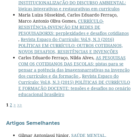
INSTITUCIONALIZAÇÃO DO DISCURSO AMBIENTAL:
lógicas integrativas e restaurativas em currículos
Maria Luiza Süssekind, Carlos Eduardo Ferraço,
Marco Antonio Oliva Gomes,
CURRÍCULO-
RESISTÊNCIA-INVENÇÃO EM REDES DE
PESQUISADORXS: perplexidades e desafios cotidianos
,
Revista Espaço do Currículo: Vol.9, N.3 (2016)
POLÍTICAS EM CURRÍCULO: OUTROS COTIDIANOS,
NOVOS DESAFIOS, RESISTÊNCIAS E INVENÇÕES
Carlos Eduardo Ferraço, Nilda Alves,
AS PESQUISAS
COM OS COTIDIANOS DAS ESCOLAS: pistas para se
pensar a potência das imagensnarrativas na invenção
dos currículos e da formação
,
Revista Espaço do
Currículo: Vol.8, N.3 (2015) POLÍTICAS DE CURRÍCULO
E FORMAÇÃO DOCENTE: tensões e desafios no cenário
educacional brasileiro
1
2
>
>>
Artigos Semelhantes
Gilmar Antoniassi Júnior,
SAÚDE MENTAL,