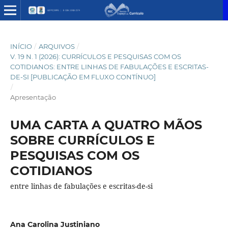
INÍCIO
/
ARQUIVOS
/
V. 19 N. 1 (2026): CURRÍCULOS E PESQUISAS COM OS
COTIDIANOS: ENTRE LINHAS DE FABULAÇÕES E ESCRITAS-
DE-SI [PUBLICAÇÃO EM FLUXO CONTÍNUO]
/
Apresentação
UMA CARTA A QUATRO MÃOS
SOBRE CURRÍCULOS E
PESQUISAS COM OS
COTIDIANOS
entre linhas de fabulações e escritas-de-si
Ana Carolina Justiniano