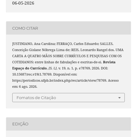
06-05-2026
COMO CITAR
JUSTINIANO, Ana Carolina; FERRAÇO, Carlos Eduardo; SALLES,
Conceição Gislane Nóbrega Lima de; REIS, Leonardo Rangel dos. UMA
CARTA A QUATRO MÃOS SOBRE CURRÍCULOS E PESQUISAS COM OS
COTIDIANOS: entre linhas de fabulações e escritas-de-si.
Revista
Espaço do Currículo
,
[S. l.]
, v. 19, n. 1, p. e78769, 2026. DOI:
10.15687/rec.v19i1.78769. Disponível em:
https://periodicos.ufpb.br/index.php/rec/article/view/78769. Acesso
em: 6 ago. 2026.
Fomatos de Citação
EDIÇÃO