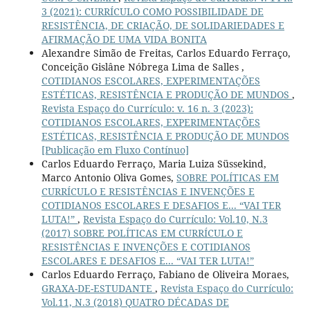
3 (2021): CURRÍCULO COMO POSSIBILIDADE DE
RESISTÊNCIA, DE CRIAÇÃO, DE SOLIDARIEDADES E
AFIRMAÇÃO DE UMA VIDA BONITA
Alexandre Simão de Freitas, Carlos Eduardo Ferraço,
Conceição Gislâne Nóbrega Lima de Salles ,
COTIDIANOS ESCOLARES, EXPERIMENTAÇÕES
ESTÉTICAS, RESISTÊNCIA E PRODUÇÃO DE MUNDOS
,
Revista Espaço do Currículo: v. 16 n. 3 (2023):
COTIDIANOS ESCOLARES, EXPERIMENTAÇÕES
ESTÉTICAS, RESISTÊNCIA E PRODUÇÃO DE MUNDOS
[Publicação em Fluxo Contínuo]
Carlos Eduardo Ferraço, Maria Luiza Süssekind,
Marco Antonio Oliva Gomes,
SOBRE POLÍTICAS EM
CURRÍCULO E RESISTÊNCIAS E INVENÇÕES E
COTIDIANOS ESCOLARES E DESAFIOS E... “VAI TER
LUTA!”
,
Revista Espaço do Currículo: Vol.10, N.3
(2017) SOBRE POLÍTICAS EM CURRÍCULO E
RESISTÊNCIAS E INVENÇÕES E COTIDIANOS
ESCOLARES E DESAFIOS E... “VAI TER LUTA!”
Carlos Eduardo Ferraço, Fabiano de Oliveira Moraes,
GRAXA-DE-ESTUDANTE
,
Revista Espaço do Currículo:
Vol.11, N.3 (2018) QUATRO DÉCADAS DE