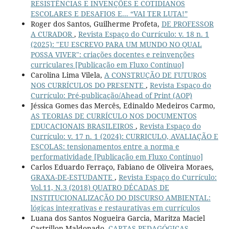
RESISTÊNCIAS E INVENÇÕES E COTIDIANOS
ESCOLARES E DESAFIOS E... “VAI TER LUTA!”
Roger dos Santos, Guilherme Profeta,
DE PROFESSOR
A CURADOR
,
Revista Espaço do Currículo: v. 18 n. 1
(2025): "EU ESCREVO PARA UM MUNDO NO QUAL
POSSA VIVER": criações docentes e reinvenções
curriculares [Publicação em Fluxo Contínuo]
Carolina Lima Vilela,
A CONSTRUÇÃO DE FUTUROS
NOS CURRÍCULOS DO PRESENTE
,
Revista Espaço do
Currículo: Pré-publicação/Ahead of Print (AOP)
Jéssica Gomes das Mercês, Edinaldo Medeiros Carmo,
AS TEORIAS DE CURRÍCULO NOS DOCUMENTOS
EDUCACIONAIS BRASILEIROS
,
Revista Espaço do
Currículo: v. 17 n. 1 (2024): CURRICULO, AVALIAÇÃO E
ESCOLAS: tensionamentos entre a norma e
performatividade [Publicação em Fluxo Contínuo]
Carlos Eduardo Ferraço, Fabiano de Oliveira Moraes,
GRAXA-DE-ESTUDANTE
,
Revista Espaço do Currículo:
Vol.11, N.3 (2018) QUATRO DÉCADAS DE
INSTITUCIONALIZAÇÃO DO DISCURSO AMBIENTAL:
lógicas integrativas e restaurativas em currículos
Luana dos Santos Nogueira Garcia, Maritza Maciel
Castrillon Maldonado,
CARTAS PEDAGÓGICAS
,