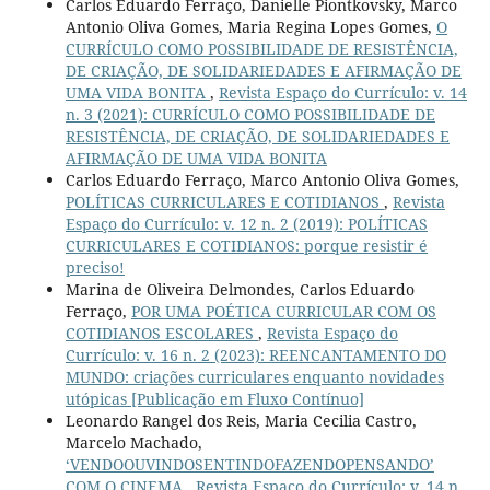
Carlos Eduardo Ferraço, Danielle Piontkovsky, Marco
Antonio Oliva Gomes, Maria Regina Lopes Gomes,
O
CURRÍCULO COMO POSSIBILIDADE DE RESISTÊNCIA,
DE CRIAÇÃO, DE SOLIDARIEDADES E AFIRMAÇÃO DE
UMA VIDA BONITA
,
Revista Espaço do Currículo: v. 14
n. 3 (2021): CURRÍCULO COMO POSSIBILIDADE DE
RESISTÊNCIA, DE CRIAÇÃO, DE SOLIDARIEDADES E
AFIRMAÇÃO DE UMA VIDA BONITA
Carlos Eduardo Ferraço, Marco Antonio Oliva Gomes,
POLÍTICAS CURRICULARES E COTIDIANOS
,
Revista
Espaço do Currículo: v. 12 n. 2 (2019): POLÍTICAS
CURRICULARES E COTIDIANOS: porque resistir é
preciso!
Marina de Oliveira Delmondes, Carlos Eduardo
Ferraço,
POR UMA POÉTICA CURRICULAR COM OS
COTIDIANOS ESCOLARES
,
Revista Espaço do
Currículo: v. 16 n. 2 (2023): REENCANTAMENTO DO
MUNDO: criações curriculares enquanto novidades
utópicas [Publicação em Fluxo Contínuo]
Leonardo Rangel dos Reis, Maria Cecilia Castro,
Marcelo Machado,
‘VENDOOUVINDOSENTINDOFAZENDOPENSANDO’
COM O CINEMA
,
Revista Espaço do Currículo: v. 14 n.