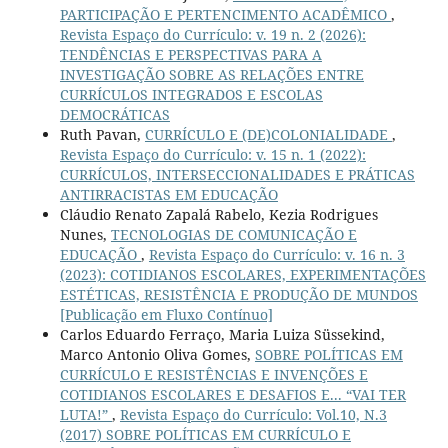
PARTICIPAÇÃO E PERTENCIMENTO ACADÊMICO
,
Revista Espaço do Currículo: v. 19 n. 2 (2026):
TENDÊNCIAS E PERSPECTIVAS PARA A
INVESTIGAÇÃO SOBRE AS RELAÇÕES ENTRE
CURRÍCULOS INTEGRADOS E ESCOLAS
DEMOCRÁTICAS
Ruth Pavan,
CURRÍCULO E (DE)COLONIALIDADE
,
Revista Espaço do Currículo: v. 15 n. 1 (2022):
CURRÍCULOS, INTERSECCIONALIDADES E PRÁTICAS
ANTIRRACISTAS EM EDUCAÇÃO
Cláudio Renato Zapalá Rabelo, Kezia Rodrigues
Nunes,
TECNOLOGIAS DE COMUNICAÇÃO E
EDUCAÇÃO
,
Revista Espaço do Currículo: v. 16 n. 3
(2023): COTIDIANOS ESCOLARES, EXPERIMENTAÇÕES
ESTÉTICAS, RESISTÊNCIA E PRODUÇÃO DE MUNDOS
[Publicação em Fluxo Contínuo]
Carlos Eduardo Ferraço, Maria Luiza Süssekind,
Marco Antonio Oliva Gomes,
SOBRE POLÍTICAS EM
CURRÍCULO E RESISTÊNCIAS E INVENÇÕES E
COTIDIANOS ESCOLARES E DESAFIOS E... “VAI TER
LUTA!”
,
Revista Espaço do Currículo: Vol.10, N.3
(2017) SOBRE POLÍTICAS EM CURRÍCULO E