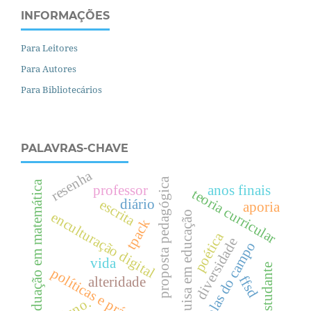
INFORMAÇÕES
Para Leitores
Para Autores
Para Bibliotecários
PALAVRAS-CHAVE
resenha
proposta pedagógica
graduação em matemática
professor
anos finais
teoria curricular
diário
escrita
aporia
pesquisa em educação
enculturação digital
tpack
poética
diversidade
escolas do campo
vida
estudante
políticas e práticas
ffsd
alteridade
aluno.