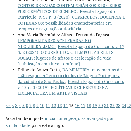
CONTOS DE FADAS CONTEMPORÂNEOS E ROTEIROS
PERFORMÁTICOS DE GÊNERO
,
Revista Espaço do
Currículo: v. 13 n. 3 (2020): CURRÍCULOS, DOCÊNCIA E
COTIDIANOS: possibilidades emancipatórias em
tempos de regulação autoritária
Ana María Bermúdez Alfaro, Fernando Fogaça,
TEMPORALIDADES ACELERADAS NO
NEOLIBERALISMO
,
Revista Espaço do Currículo: v. 17
n. 2 (2024): O CURRÍCULO, O TEMPO E AS REDES
SOCIAIS: lugares de afetos e aceleração da vida
[Publicação em Fluxo Contínuo]
Felipe de Souza Costa,
DA MEMÓRIA: movimentos de
“não esquecer” em currículos de Língua Portuguesa
da cidade de São Paulo.
,
Revista Espaço do Currículo:
v. 12 n. 3 (2019): POLÍTICAS E CURRÍCULO NA
LICENCIATURA EM ARTES VISUAIS
<<
<
3
4
5
6
7
8
9
10
11
12
13
14
15
16
17
18
19
20
21
22
23
24
2
Você também pode
iniciar uma pesquisa avançada por
similaridade
para este artigo.