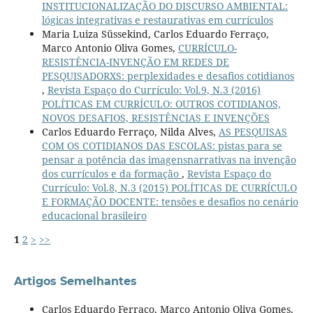
INSTITUCIONALIZAÇÃO DO DISCURSO AMBIENTAL:
lógicas integrativas e restaurativas em currículos
Maria Luiza Süssekind, Carlos Eduardo Ferraço,
Marco Antonio Oliva Gomes,
CURRÍCULO-
RESISTÊNCIA-INVENÇÃO EM REDES DE
PESQUISADORXS: perplexidades e desafios cotidianos
,
Revista Espaço do Currículo: Vol.9, N.3 (2016)
POLÍTICAS EM CURRÍCULO: OUTROS COTIDIANOS,
NOVOS DESAFIOS, RESISTÊNCIAS E INVENÇÕES
Carlos Eduardo Ferraço, Nilda Alves,
AS PESQUISAS
COM OS COTIDIANOS DAS ESCOLAS: pistas para se
pensar a potência das imagensnarrativas na invenção
dos currículos e da formação
,
Revista Espaço do
Currículo: Vol.8, N.3 (2015) POLÍTICAS DE CURRÍCULO
E FORMAÇÃO DOCENTE: tensões e desafios no cenário
educacional brasileiro
1
2
>
>>
Artigos Semelhantes
Carlos Eduardo Ferraço, Marco Antonio Oliva Gomes,