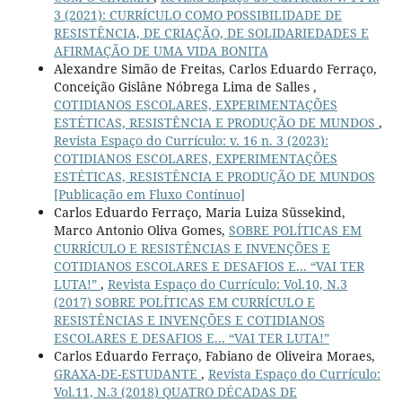
3 (2021): CURRÍCULO COMO POSSIBILIDADE DE
RESISTÊNCIA, DE CRIAÇÃO, DE SOLIDARIEDADES E
AFIRMAÇÃO DE UMA VIDA BONITA
Alexandre Simão de Freitas, Carlos Eduardo Ferraço,
Conceição Gislâne Nóbrega Lima de Salles ,
COTIDIANOS ESCOLARES, EXPERIMENTAÇÕES
ESTÉTICAS, RESISTÊNCIA E PRODUÇÃO DE MUNDOS
,
Revista Espaço do Currículo: v. 16 n. 3 (2023):
COTIDIANOS ESCOLARES, EXPERIMENTAÇÕES
ESTÉTICAS, RESISTÊNCIA E PRODUÇÃO DE MUNDOS
[Publicação em Fluxo Contínuo]
Carlos Eduardo Ferraço, Maria Luiza Süssekind,
Marco Antonio Oliva Gomes,
SOBRE POLÍTICAS EM
CURRÍCULO E RESISTÊNCIAS E INVENÇÕES E
COTIDIANOS ESCOLARES E DESAFIOS E... “VAI TER
LUTA!”
,
Revista Espaço do Currículo: Vol.10, N.3
(2017) SOBRE POLÍTICAS EM CURRÍCULO E
RESISTÊNCIAS E INVENÇÕES E COTIDIANOS
ESCOLARES E DESAFIOS E... “VAI TER LUTA!”
Carlos Eduardo Ferraço, Fabiano de Oliveira Moraes,
GRAXA-DE-ESTUDANTE
,
Revista Espaço do Currículo:
Vol.11, N.3 (2018) QUATRO DÉCADAS DE