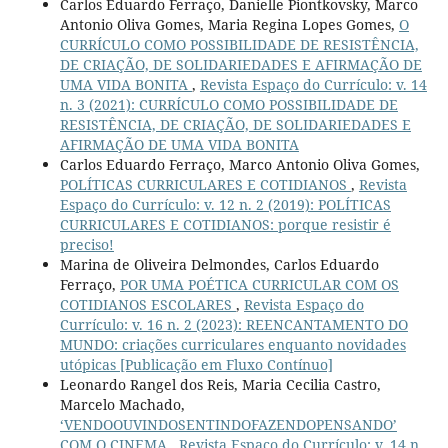
Carlos Eduardo Ferraço, Danielle Piontkovsky, Marco
Antonio Oliva Gomes, Maria Regina Lopes Gomes,
O
CURRÍCULO COMO POSSIBILIDADE DE RESISTÊNCIA,
DE CRIAÇÃO, DE SOLIDARIEDADES E AFIRMAÇÃO DE
UMA VIDA BONITA
,
Revista Espaço do Currículo: v. 14
n. 3 (2021): CURRÍCULO COMO POSSIBILIDADE DE
RESISTÊNCIA, DE CRIAÇÃO, DE SOLIDARIEDADES E
AFIRMAÇÃO DE UMA VIDA BONITA
Carlos Eduardo Ferraço, Marco Antonio Oliva Gomes,
POLÍTICAS CURRICULARES E COTIDIANOS
,
Revista
Espaço do Currículo: v. 12 n. 2 (2019): POLÍTICAS
CURRICULARES E COTIDIANOS: porque resistir é
preciso!
Marina de Oliveira Delmondes, Carlos Eduardo
Ferraço,
POR UMA POÉTICA CURRICULAR COM OS
COTIDIANOS ESCOLARES
,
Revista Espaço do
Currículo: v. 16 n. 2 (2023): REENCANTAMENTO DO
MUNDO: criações curriculares enquanto novidades
utópicas [Publicação em Fluxo Contínuo]
Leonardo Rangel dos Reis, Maria Cecilia Castro,
Marcelo Machado,
‘VENDOOUVINDOSENTINDOFAZENDOPENSANDO’
COM O CINEMA
,
Revista Espaço do Currículo: v. 14 n.