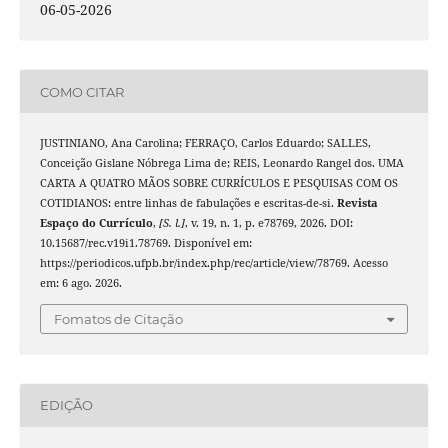
06-05-2026
COMO CITAR
JUSTINIANO, Ana Carolina; FERRAÇO, Carlos Eduardo; SALLES,
Conceição Gislane Nóbrega Lima de; REIS, Leonardo Rangel dos. UMA
CARTA A QUATRO MÃOS SOBRE CURRÍCULOS E PESQUISAS COM OS
COTIDIANOS: entre linhas de fabulações e escritas-de-si.
Revista
Espaço do Currículo
,
[S. l.]
, v. 19, n. 1, p. e78769, 2026. DOI:
10.15687/rec.v19i1.78769. Disponível em:
https://periodicos.ufpb.br/index.php/rec/article/view/78769. Acesso
em: 6 ago. 2026.
Fomatos de Citação
EDIÇÃO