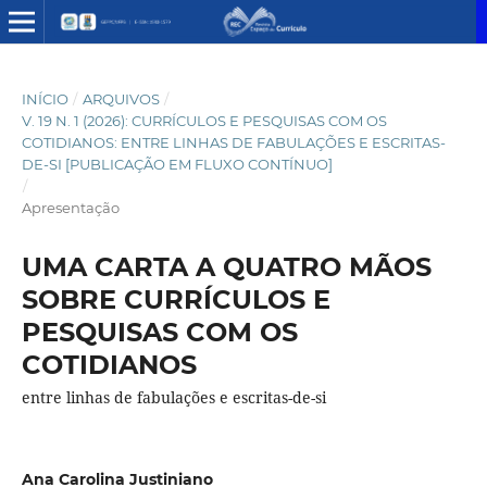
INÍCIO
/
ARQUIVOS
/
V. 19 N. 1 (2026): CURRÍCULOS E PESQUISAS COM OS
COTIDIANOS: ENTRE LINHAS DE FABULAÇÕES E ESCRITAS-
DE-SI [PUBLICAÇÃO EM FLUXO CONTÍNUO]
/
Apresentação
UMA CARTA A QUATRO MÃOS
SOBRE CURRÍCULOS E
PESQUISAS COM OS
COTIDIANOS
entre linhas de fabulações e escritas-de-si
Ana Carolina Justiniano