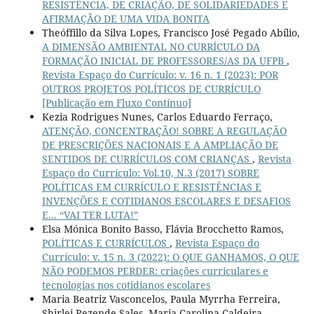
RESISTÊNCIA, DE CRIAÇÃO, DE SOLIDARIEDADES E
AFIRMAÇÃO DE UMA VIDA BONITA
Theóffillo da Silva Lopes, Francisco José Pegado Abílio,
A DIMENSÃO AMBIENTAL NO CURRÍCULO DA
FORMAÇÃO INICIAL DE PROFESSORES/AS DA UFPB
,
Revista Espaço do Currículo: v. 16 n. 1 (2023): POR
OUTROS PROJETOS POLÍTICOS DE CURRÍCULO
[Publicação em Fluxo Contínuo]
Kezia Rodrigues Nunes, Carlos Eduardo Ferraço,
ATENÇÃO, CONCENTRAÇÃO! SOBRE A REGULAÇÃO
DE PRESCRIÇÕES NACIONAIS E A AMPLIAÇÃO DE
SENTIDOS DE CURRÍCULOS COM CRIANÇAS
,
Revista
Espaço do Currículo: Vol.10, N.3 (2017) SOBRE
POLÍTICAS EM CURRÍCULO E RESISTÊNCIAS E
INVENÇÕES E COTIDIANOS ESCOLARES E DESAFIOS
E... “VAI TER LUTA!”
Elsa Mónica Bonito Basso, Flávia Brocchetto Ramos,
POLÍTICAS E CURRÍCULOS
,
Revista Espaço do
Currículo: v. 15 n. 3 (2022): O QUE GANHAMOS, O QUE
NÃO PODEMOS PERDER: criações curriculares e
tecnologias nos cotidianos escolares
Maria Beatriz Vasconcelos, Paula Myrrha Ferreira,
Shirlei Rezende Sales, Maria Carolina Caldeira,