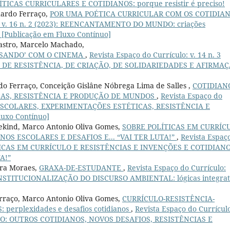
POLÍTICAS CURRICULARES E COTIDIANOS: porque resistir é preciso!
uardo Ferraço,
POR UMA POÉTICA CURRICULAR COM OS COTIDIA
o: v. 16 n. 2 (2023): REENCANTAMENTO DO MUNDO: criações
 [Publicação em Fluxo Contínuo]
Castro, Marcelo Machado,
SANDO’ COM O CINEMA
,
Revista Espaço do Currículo: v. 14 n. 3
E DE RESISTÊNCIA, DE CRIAÇÃO, DE SOLIDARIEDADES E AFIRMA
do Ferraço, Conceição Gislâne Nóbrega Lima de Salles ,
COTIDIAN
CAS, RESISTÊNCIA E PRODUÇÃO DE MUNDOS
,
Revista Espaço do
NOS ESCOLARES, EXPERIMENTAÇÕES ESTÉTICAS, RESISTÊNCIA E
uxo Contínuo]
sekind, Marco Antonio Oliva Gomes,
SOBRE POLÍTICAS EM CURRÍC
NOS ESCOLARES E DESAFIOS E... “VAI TER LUTA!”
,
Revista Espaç
OLÍTICAS EM CURRÍCULO E RESISTÊNCIAS E INVENÇÕES E COTIDIAN
A!”
ira Moraes,
GRAXA-DE-ESTUDANTE
,
Revista Espaço do Currículo:
INSTITUCIONALIZAÇÃO DO DISCURSO AMBIENTAL: lógicas integrat
erraço, Marco Antonio Oliva Gomes,
CURRÍCULO-RESISTÊNCIA-
erplexidades e desafios cotidianos
,
Revista Espaço do Currícul
ULO: OUTROS COTIDIANOS, NOVOS DESAFIOS, RESISTÊNCIAS E