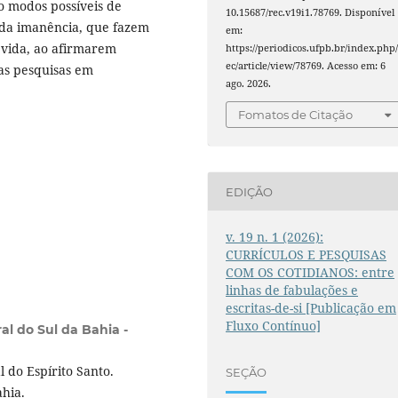
o modos possíveis de
10.15687/rec.v19i1.78769. Disponível
s da imanência, que fazem
em:
vida, ao afirmarem
https://periodicos.ufpb.br/index.php/
ec/article/view/78769. Acesso em: 6
 das pesquisas em
ago. 2026.
Fomatos de Citação
EDIÇÃO
v. 19 n. 1 (2026):
CURRÍCULOS E PESQUISAS
COM OS COTIDIANOS: entre
linhas de fabulações e
escritas-de-si [Publicação em
Fluxo Contínuo]
al do Sul da Bahia -
 do Espírito Santo.
SEÇÃO
ahia.