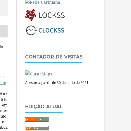
do
CONTADOR DE VISITAS
uma
tion
Acessos a partir de 30 de maio de 2021
ista
ê-lo
m em
EDIÇÃO ATUAL
ntes
culo:
o e a
ibua