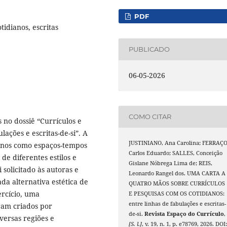
PDF
tidianos, escritas
PUBLICADO
06-05-2026
COMO CITAR
 no dossiê “Currículos e
lações e escritas-de-si”. A
JUSTINIANO, Ana Carolina; FERRAÇO
ianos como espaços-tempos
Carlos Eduardo; SALLES, Conceição
 de diferentes estilos e
Gislane Nóbrega Lima de; REIS,
 solicitado às autoras e
Leonardo Rangel dos. UMA CARTA A
da alternativa estética de
QUATRO MÃOS SOBRE CURRÍCULOS
ercício, uma
E PESQUISAS COM OS COTIDIANOS:
entre linhas de fabulações e escritas-
oram criados por
de-si.
Revista Espaço do Currículo
,
versas regiões e
[S. l.]
, v. 19, n. 1, p. e78769, 2026. DOI