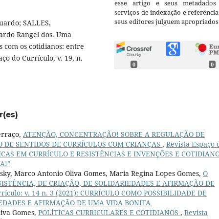
esse artigo e seus metadados
serviços de indexação e referênci
seus editores julguem apropriados
duardo; SALLES,
nardo Rangel dos. Uma
s com os cotidianos: entre
aço do Currículo, v. 19, n.
0
0
r(es)
erraço,
ATENÇÃO, CONCENTRAÇÃO! SOBRE A REGULAÇÃO DE
O DE SENTIDOS DE CURRÍCULOS COM CRIANÇAS
,
Revista Espaço 
OLÍTICAS EM CURRÍCULO E RESISTÊNCIAS E INVENÇÕES E COTIDIAN
A!”
ovsky, Marco Antonio Oliva Gomes, Maria Regina Lopes Gomes,
O
ISTÊNCIA, DE CRIAÇÃO, DE SOLIDARIEDADES E AFIRMAÇÃO DE
rrículo: v. 14 n. 3 (2021): CURRÍCULO COMO POSSIBILIDADE DE
IEDADES E AFIRMAÇÃO DE UMA VIDA BONITA
liva Gomes,
POLÍTICAS CURRICULARES E COTIDIANOS
,
Revista