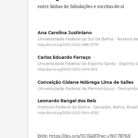
entre linhas de fabulações e escritas-de-si
Ana Carolina Justiniano
Universidade Federal do Sul da Bahia - Teixeira de 
https://orcid.org/0000-0002-3880-3779
Carlos Eduardo Ferraço
Universidade Federal do Espírito Santo - Espírito Sa
https://orcid.org/0000-0002-4019-591X
Conceição Gislane Nóbrega Lima de Salles
Universidade Federal de Pernambuco - Pernambuc
Leonardo Rangel dos Reis
Instituto Federal da Bahia - Salvador, Bahia, Brasil
https://orcid.org/0000-0002-5644-6250
DOI:
https://doi.org/10.15687/rec.v19i1.78769