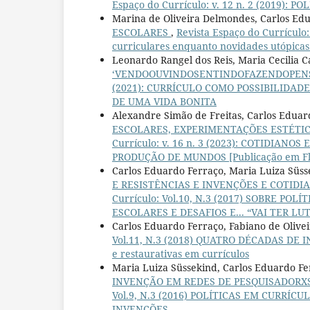
Espaço do Currículo: v. 12 n. 2 (2019): 
Marina de Oliveira Delmondes, Carlos Ed
ESCOLARES
,
Revista Espaço do Currícul
curriculares enquanto novidades utópicas
Leonardo Rangel dos Reis, Maria Cecilia 
‘VENDOOUVINDOSENTINDOFAZENDOPEN
(2021): CURRÍCULO COMO POSSIBILIDAD
DE UMA VIDA BONITA
Alexandre Simão de Freitas, Carlos Eduar
ESCOLARES, EXPERIMENTAÇÕES ESTÉTI
Currículo: v. 16 n. 3 (2023): COTIDIA
PRODUÇÃO DE MUNDOS [Publicação em Fl
Carlos Eduardo Ferraço, Maria Luiza Süs
E RESISTÊNCIAS E INVENÇÕES E COTIDIA
Currículo: Vol.10, N.3 (2017) SOBRE P
ESCOLARES E DESAFIOS E... “VAI TER LUT
Carlos Eduardo Ferraço, Fabiano de Olive
Vol.11, N.3 (2018) QUATRO DÉCADAS DE 
e restaurativas em currículos
Maria Luiza Süssekind, Carlos Eduardo F
INVENÇÃO EM REDES DE PESQUISADORXS: p
Vol.9, N.3 (2016) POLÍTICAS EM CURRÍC
INVENÇÕES