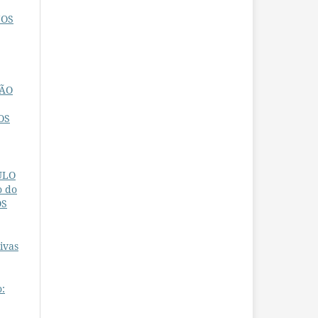
NOS
ÇÃO
OS
ULO
o do
OS
ivas
o: