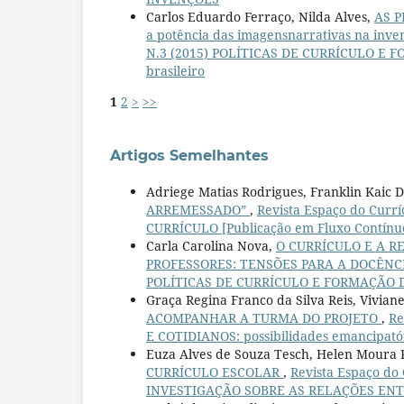
Carlos Eduardo Ferraço, Nilda Alves,
AS P
a potência das imagensnarrativas na inve
N.3 (2015) POLÍTICAS DE CURRÍCULO E FO
brasileiro
1
2
>
>>
Artigos Semelhantes
Adriege Matias Rodrigues, Franklin Kaic 
ARREMESSADO”
,
Revista Espaço do Curr
CURRÍCULO [Publicação em Fluxo Contínu
Carla Carolina Nova,
O CURRÍCULO E A R
PROFESSORES: TENSÕES PARA A DOCÊNC
POLÍTICAS DE CURRÍCULO E FORMAÇÃO DOCE
Graça Regina Franco da Silva Reis, Vivia
ACOMPANHAR A TURMA DO PROJETO
,
Re
E COTIDIANOS: possibilidades emancipatór
Euza Alves de Souza Tesch, Helen Moura 
CURRÍCULO ESCOLAR
,
Revista Espaço do
INVESTIGAÇÃO SOBRE AS RELAÇÕES EN