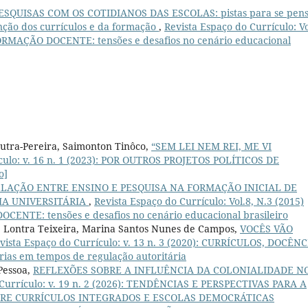
ESQUISAS COM OS COTIDIANOS DAS ESCOLAS: pistas para se pen
nção dos currículos e da formação
,
Revista Espaço do Currículo: Vo
RMAÇÃO DOCENTE: tensões e desafios no cenário educacional
Dutra-Pereira, Saimonton Tinôco,
“SEM LEI NEM REI, ME VI
ículo: v. 16 n. 1 (2023): POR OUTROS PROJETOS POLÍTICOS DE
o]
ELAÇÃO ENTRE ENSINO E PESQUISA NA FORMAÇÃO INICIAL DE
IA UNIVERSITÁRIA
,
Revista Espaço do Currículo: Vol.8, N.3 (2015)
NTE: tensões e desafios no cenário educacional brasileiro
ne Lontra Teixeira, Marina Santos Nunes de Campos,
VOCÊS VÃO
vista Espaço do Currículo: v. 13 n. 3 (2020): CURRÍCULOS, DOCÊNC
ias em tempos de regulação autoritária
Pessoa,
REFLEXÕES SOBRE A INFLUÊNCIA DA COLONIALIDADE N
 Currículo: v. 19 n. 2 (2026): TENDÊNCIAS E PERSPECTIVAS PARA A
TRE CURRÍCULOS INTEGRADOS E ESCOLAS DEMOCRÁTICAS