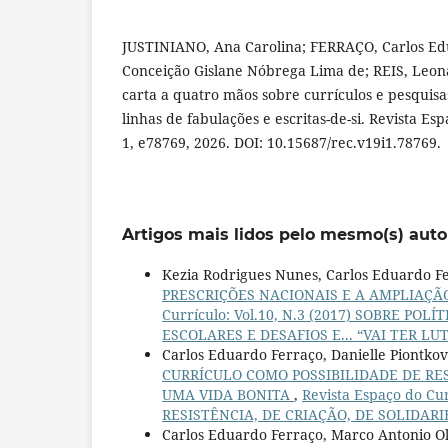
JUSTINIANO, Ana Carolina; FERRAÇO, Carlos E
Conceição Gislane Nóbrega Lima de; REIS, Leo
carta a quatro mãos sobre currículos e pesquisa
linhas de fabulações e escritas-de-si. Revista Esp
1, e78769, 2026. DOI: 10.15687/rec.v19i1.78769.
Artigos mais lidos pelo mesmo(s) auto
Kezia Rodrigues Nunes, Carlos Eduardo F
PRESCRIÇÕES NACIONAIS E A AMPLIAÇÃ
Currículo: Vol.10, N.3 (2017) SOBRE P
ESCOLARES E DESAFIOS E... “VAI TER LUT
Carlos Eduardo Ferraço, Danielle Piontk
CURRÍCULO COMO POSSIBILIDADE DE RES
UMA VIDA BONITA
,
Revista Espaço do Cu
RESISTÊNCIA, DE CRIAÇÃO, DE SOLIDAR
Carlos Eduardo Ferraço, Marco Antonio O