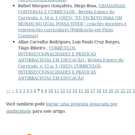
Rafael Marques Gonçalves, Diego Rosa,
CIDADANIAS,
CONVERSAS E CURRÍCULOS
,
Revista Espaço do
Currículo: v. 18 n. 1 (2025): "EU ESCREVO PARA UM
MUNDO NO QUAL POSSA VIVER": criações docentes e
reinvenções curriculares [Publicação em Fluxo
Contínuo]
Allan Carvalho Rodrigues, Luís Paulo Cruz Borges,
Tiago Ribeiro ,
CURRÍCULOS,
INTERSECCIONALIDADES E PRÁTICAS
ANTIRRACISTAS EM EDUCAÇÃO
,
Revista Espaço do
Currículo: v. 15 n. 1 (2022): CURRÍCULOS,
INTERSECCIONALIDADES E PRÁTICAS
ANTIRRACISTAS EM EDUCAÇÃO
<<
<
1
2
3
4
5
6
7
8
9
10
11
12
13
14
15
16
17
18
19
20
21
22
23
2
Você também pode
iniciar uma pesquisa avançada por
similaridade
para este artigo.