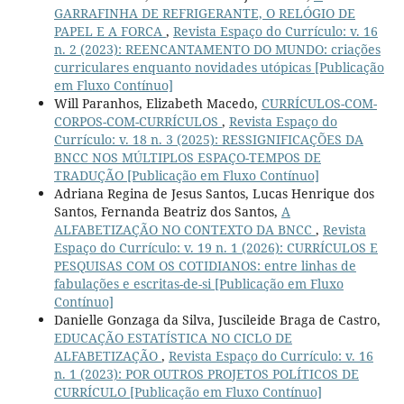
GARRAFINHA DE REFRIGERANTE, O RELÓGIO DE
PAPEL E A FORCA
,
Revista Espaço do Currículo: v. 16
n. 2 (2023): REENCANTAMENTO DO MUNDO: criações
curriculares enquanto novidades utópicas [Publicação
em Fluxo Contínuo]
Will Paranhos, Elizabeth Macedo,
CURRÍCULOS-COM-
CORPOS-COM-CURRÍCULOS
,
Revista Espaço do
Currículo: v. 18 n. 3 (2025): RESSIGNIFICAÇÕES DA
BNCC NOS MÚLTIPLOS ESPAÇO-TEMPOS DE
TRADUÇÃO [Publicação em Fluxo Contínuo]
Adriana Regina de Jesus Santos, Lucas Henrique dos
Santos, Fernanda Beatriz dos Santos,
A
ALFABETIZAÇÃO NO CONTEXTO DA BNCC
,
Revista
Espaço do Currículo: v. 19 n. 1 (2026): CURRÍCULOS E
PESQUISAS COM OS COTIDIANOS: entre linhas de
fabulações e escritas-de-si [Publicação em Fluxo
Contínuo]
Danielle Gonzaga da Silva, Juscileide Braga de Castro,
EDUCAÇÃO ESTATÍSTICA NO CICLO DE
ALFABETIZAÇÃO
,
Revista Espaço do Currículo: v. 16
n. 1 (2023): POR OUTROS PROJETOS POLÍTICOS DE
CURRÍCULO [Publicação em Fluxo Contínuo]