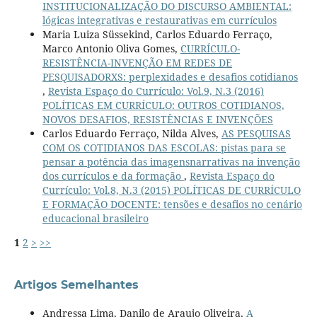
INSTITUCIONALIZAÇÃO DO DISCURSO AMBIENTAL:
lógicas integrativas e restaurativas em currículos
Maria Luiza Süssekind, Carlos Eduardo Ferraço,
Marco Antonio Oliva Gomes,
CURRÍCULO-
RESISTÊNCIA-INVENÇÃO EM REDES DE
PESQUISADORXS: perplexidades e desafios cotidianos
,
Revista Espaço do Currículo: Vol.9, N.3 (2016)
POLÍTICAS EM CURRÍCULO: OUTROS COTIDIANOS,
NOVOS DESAFIOS, RESISTÊNCIAS E INVENÇÕES
Carlos Eduardo Ferraço, Nilda Alves,
AS PESQUISAS
COM OS COTIDIANOS DAS ESCOLAS: pistas para se
pensar a potência das imagensnarrativas na invenção
dos currículos e da formação
,
Revista Espaço do
Currículo: Vol.8, N.3 (2015) POLÍTICAS DE CURRÍCULO
E FORMAÇÃO DOCENTE: tensões e desafios no cenário
educacional brasileiro
1
2
>
>>
Artigos Semelhantes
Andressa Lima, Danilo de Araujo Oliveira,
A