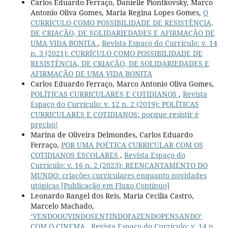
Carlos Eduardo Ferraço, Danielle Piontkovsky, Marco
Antonio Oliva Gomes, Maria Regina Lopes Gomes,
O
CURRÍCULO COMO POSSIBILIDADE DE RESISTÊNCIA,
DE CRIAÇÃO, DE SOLIDARIEDADES E AFIRMAÇÃO DE
UMA VIDA BONITA
,
Revista Espaço do Currículo: v. 14
n. 3 (2021): CURRÍCULO COMO POSSIBILIDADE DE
RESISTÊNCIA, DE CRIAÇÃO, DE SOLIDARIEDADES E
AFIRMAÇÃO DE UMA VIDA BONITA
Carlos Eduardo Ferraço, Marco Antonio Oliva Gomes,
POLÍTICAS CURRICULARES E COTIDIANOS
,
Revista
Espaço do Currículo: v. 12 n. 2 (2019): POLÍTICAS
CURRICULARES E COTIDIANOS: porque resistir é
preciso!
Marina de Oliveira Delmondes, Carlos Eduardo
Ferraço,
POR UMA POÉTICA CURRICULAR COM OS
COTIDIANOS ESCOLARES
,
Revista Espaço do
Currículo: v. 16 n. 2 (2023): REENCANTAMENTO DO
MUNDO: criações curriculares enquanto novidades
utópicas [Publicação em Fluxo Contínuo]
Leonardo Rangel dos Reis, Maria Cecilia Castro,
Marcelo Machado,
‘VENDOOUVINDOSENTINDOFAZENDOPENSANDO’
COM O CINEMA
,
Revista Espaço do Currículo: v. 14 n.