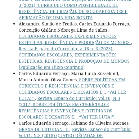
3 (2021): CURRÍCULO COMO POSSIBILIDADE DE
RESISTÊNCIA, DE CRIAÇÃO, DE SOLIDARIEDADES E
AFIRMAÇÃO DE UMA VIDA BONITA
Alexandre Simão de Freitas, Carlos Eduardo Ferraço,
Conceição Gislâne Nóbrega Lima de Salles ,
COTIDIANOS ESCOLARES, EXPERIMENTAÇÕES
ESTÉTICAS, RESISTÊNCIA E PRODUÇÃO DE MUNDOS
,
Revista Espaço do Currículo: v. 16 n. 3 (2023):
COTIDIANOS ESCOLARES, EXPERIMENTAÇÕES
ESTÉTICAS, RESISTÊNCIA E PRODUÇÃO DE MUNDOS
[Publicação em Fluxo Contínuo]
Carlos Eduardo Ferraço, Maria Luiza Süssekind,
Marco Antonio Oliva Gomes,
SOBRE POLÍTICAS EM
CURRÍCULO E RESISTÊNCIAS E INVENÇÕES E
COTIDIANOS ESCOLARES E DESAFIOS E... “VAI TER
LUTA!”
,
Revista Espaço do Currículo: Vol.10, N.3
(2017) SOBRE POLÍTICAS EM CURRÍCULO E
RESISTÊNCIAS E INVENÇÕES E COTIDIANOS
ESCOLARES E DESAFIOS E... “VAI TER LUTA!”
Carlos Eduardo Ferraço, Fabiano de Oliveira Moraes,
GRAXA-DE-ESTUDANTE
,
Revista Espaço do Currículo:
Vol.11, N.3 (2018) QUATRO DÉCADAS DE