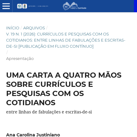
INÍCIO
/
ARQUIVOS
/
V. 19 N. 1 (2026): CURRÍCULOS E PESQUISAS COM OS
COTIDIANOS: ENTRE LINHAS DE FABULAÇÕES E ESCRITAS-
DE-SI [PUBLICAÇÃO EM FLUXO CONTÍNUO]
/
Apresentação
UMA CARTA A QUATRO MÃOS
SOBRE CURRÍCULOS E
PESQUISAS COM OS
COTIDIANOS
entre linhas de fabulações e escritas-de-si
Ana Carolina Justiniano