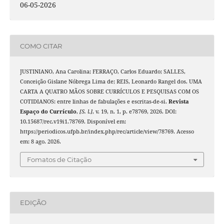
06-05-2026
COMO CITAR
JUSTINIANO, Ana Carolina; FERRAÇO, Carlos Eduardo; SALLES,
Conceição Gislane Nóbrega Lima de; REIS, Leonardo Rangel dos. UMA
CARTA A QUATRO MÃOS SOBRE CURRÍCULOS E PESQUISAS COM OS
COTIDIANOS: entre linhas de fabulações e escritas-de-si.
Revista
Espaço do Currículo
,
[S. l.]
, v. 19, n. 1, p. e78769, 2026. DOI:
10.15687/rec.v19i1.78769. Disponível em:
https://periodicos.ufpb.br/index.php/rec/article/view/78769. Acesso
em: 8 ago. 2026.
Fomatos de Citação
EDIÇÃO