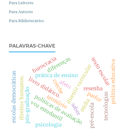
Para Leitores
Para Autores
Para Bibliotecários
PALAVRAS-CHAVE
burocracia
diferenças
texto escolar
política educativa
diretriz curricular
escolas democráticas
prática de ensino
.
livro didático.
creche
afeto
resenha
pós-graduação
parfor
tecnologias
políticas de avaliação
território
mídia
voz estudantil
d
i
r
e
i
t
o
s
h
u
m
a
n
o
s
saber
pré-escola
psicologia