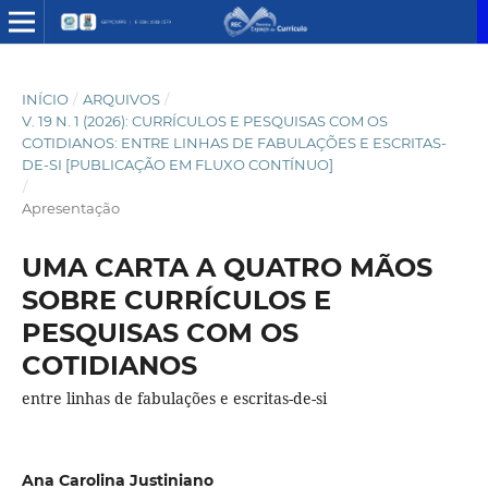
INÍCIO
/
ARQUIVOS
/
V. 19 N. 1 (2026): CURRÍCULOS E PESQUISAS COM OS
COTIDIANOS: ENTRE LINHAS DE FABULAÇÕES E ESCRITAS-
DE-SI [PUBLICAÇÃO EM FLUXO CONTÍNUO]
/
Apresentação
UMA CARTA A QUATRO MÃOS
SOBRE CURRÍCULOS E
PESQUISAS COM OS
COTIDIANOS
entre linhas de fabulações e escritas-de-si
Ana Carolina Justiniano