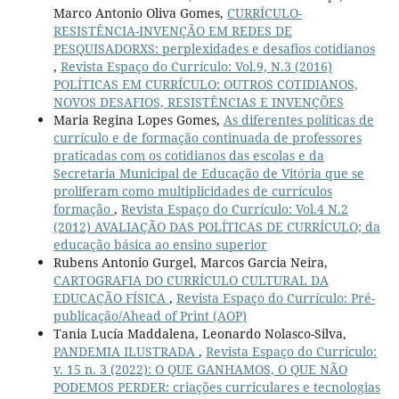
Marco Antonio Oliva Gomes,
CURRÍCULO-
RESISTÊNCIA-INVENÇÃO EM REDES DE
PESQUISADORXS: perplexidades e desafios cotidianos
,
Revista Espaço do Currículo: Vol.9, N.3 (2016)
POLÍTICAS EM CURRÍCULO: OUTROS COTIDIANOS,
NOVOS DESAFIOS, RESISTÊNCIAS E INVENÇÕES
Maria Regina Lopes Gomes,
As diferentes políticas de
currículo e de formação continuada de professores
praticadas com os cotidianos das escolas e da
Secretaria Municipal de Educação de Vitória que se
proliferam como multiplicidades de currículos
formação
,
Revista Espaço do Currículo: Vol.4 N.2
(2012) AVALIAÇÃO DAS POLÍTICAS DE CURRÍCULO; da
educação básica ao ensino superior
Rubens Antonio Gurgel, Marcos Garcia Neira,
CARTOGRAFIA DO CURRÍCULO CULTURAL DA
EDUCAÇÃO FÍSICA
,
Revista Espaço do Currículo: Pré-
publicação/Ahead of Print (AOP)
Tania Lucía Maddalena, Leonardo Nolasco-Silva,
PANDEMIA ILUSTRADA
,
Revista Espaço do Currículo:
v. 15 n. 3 (2022): O QUE GANHAMOS, O QUE NÃO
PODEMOS PERDER: criações curriculares e tecnologias