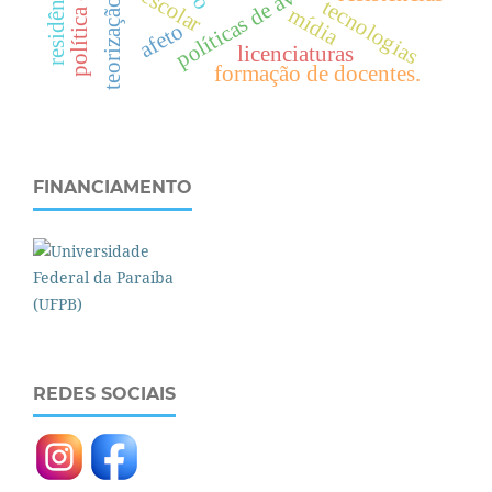
políticas de avaliação
tecnologias
teorização
mídia
afeto
licenciaturas
formação de docentes.
FINANCIAMENTO
REDES SOCIAIS