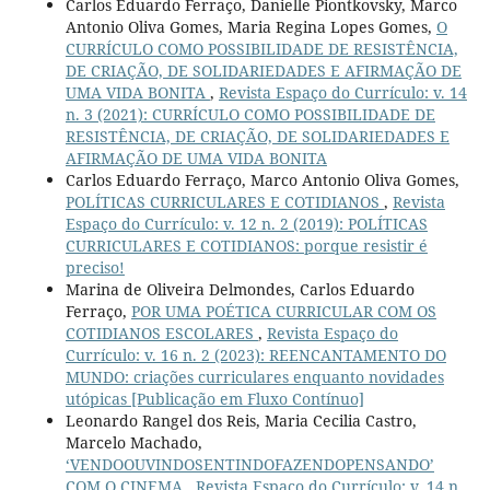
Carlos Eduardo Ferraço, Danielle Piontkovsky, Marco
Antonio Oliva Gomes, Maria Regina Lopes Gomes,
O
CURRÍCULO COMO POSSIBILIDADE DE RESISTÊNCIA,
DE CRIAÇÃO, DE SOLIDARIEDADES E AFIRMAÇÃO DE
UMA VIDA BONITA
,
Revista Espaço do Currículo: v. 14
n. 3 (2021): CURRÍCULO COMO POSSIBILIDADE DE
RESISTÊNCIA, DE CRIAÇÃO, DE SOLIDARIEDADES E
AFIRMAÇÃO DE UMA VIDA BONITA
Carlos Eduardo Ferraço, Marco Antonio Oliva Gomes,
POLÍTICAS CURRICULARES E COTIDIANOS
,
Revista
Espaço do Currículo: v. 12 n. 2 (2019): POLÍTICAS
CURRICULARES E COTIDIANOS: porque resistir é
preciso!
Marina de Oliveira Delmondes, Carlos Eduardo
Ferraço,
POR UMA POÉTICA CURRICULAR COM OS
COTIDIANOS ESCOLARES
,
Revista Espaço do
Currículo: v. 16 n. 2 (2023): REENCANTAMENTO DO
MUNDO: criações curriculares enquanto novidades
utópicas [Publicação em Fluxo Contínuo]
Leonardo Rangel dos Reis, Maria Cecilia Castro,
Marcelo Machado,
‘VENDOOUVINDOSENTINDOFAZENDOPENSANDO’
COM O CINEMA
,
Revista Espaço do Currículo: v. 14 n.