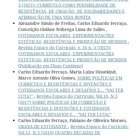
3 (2021): CURRÍCULO COMO POSSIBILIDADE DE
RESISTÊNCIA, DE CRIAÇÃO, DE SOLIDARIEDADES E
AFIRMAÇÃO DE UMA VIDA BONITA
Alexandre Simão de Freitas, Carlos Eduardo Ferraço,
Conceição Gislâne Nóbrega Lima de Salles ,
COTIDIANOS ESCOLARES, EXPERIMENTAÇÕES
ESTÉTICAS, RESISTÊNCIA E PRODUÇÃO DE MUNDOS
,
Revista Espaço do Currículo: v. 16 n. 3 (2023):
COTIDIANOS ESCOLARES, EXPERIMENTAÇÕES
ESTÉTICAS, RESISTÊNCIA E PRODUÇÃO DE MUNDOS
[Publicação em Fluxo Contínuo]
Carlos Eduardo Ferraço, Maria Luiza Süssekind,
Marco Antonio Oliva Gomes,
SOBRE POLÍTICAS EM
CURRÍCULO E RESISTÊNCIAS E INVENÇÕES E
COTIDIANOS ESCOLARES E DESAFIOS E... “VAI TER
LUTA!”
,
Revista Espaço do Currículo: Vol.10, N.3
(2017) SOBRE POLÍTICAS EM CURRÍCULO E
RESISTÊNCIAS E INVENÇÕES E COTIDIANOS
ESCOLARES E DESAFIOS E... “VAI TER LUTA!”
Carlos Eduardo Ferraço, Fabiano de Oliveira Moraes,
GRAXA-DE-ESTUDANTE
,
Revista Espaço do Currículo:
Vol.11, N.3 (2018) QUATRO DÉCADAS DE