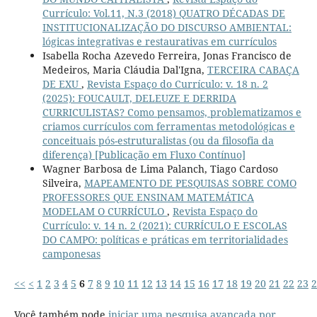
Currículo: Vol.11, N.3 (2018) QUATRO DÉCADAS DE
INSTITUCIONALIZAÇÃO DO DISCURSO AMBIENTAL:
lógicas integrativas e restaurativas em currículos
Isabella Rocha Azevedo Ferreira, Jonas Francisco de
Medeiros, Maria Cláudia Dal'Igna,
TERCEIRA CABAÇA
DE EXU
,
Revista Espaço do Currículo: v. 18 n. 2
(2025): FOUCAULT, DELEUZE E DERRIDA
CURRICULISTAS? Como pensamos, problematizamos e
criamos currículos com ferramentas metodológicas e
conceituais pós-estruturalistas (ou da filosofia da
diferença) [Publicação em Fluxo Contínuo]
Wagner Barbosa de Lima Palanch, Tiago Cardoso
Silveira,
MAPEAMENTO DE PESQUISAS SOBRE COMO
PROFESSORES QUE ENSINAM MATEMÁTICA
MODELAM O CURRÍCULO
,
Revista Espaço do
Currículo: v. 14 n. 2 (2021): CURRÍCULO E ESCOLAS
DO CAMPO: políticas e práticas em territorialidades
camponesas
<<
<
1
2
3
4
5
6
7
8
9
10
11
12
13
14
15
16
17
18
19
20
21
22
23
2
Você também pode
iniciar uma pesquisa avançada por