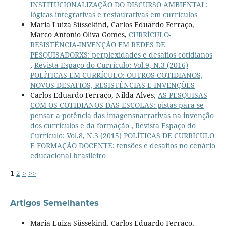
INSTITUCIONALIZAÇÃO DO DISCURSO AMBIENTAL:
lógicas integrativas e restaurativas em currículos
Maria Luiza Süssekind, Carlos Eduardo Ferraço,
Marco Antonio Oliva Gomes,
CURRÍCULO-
RESISTÊNCIA-INVENÇÃO EM REDES DE
PESQUISADORXS: perplexidades e desafios cotidianos
,
Revista Espaço do Currículo: Vol.9, N.3 (2016)
POLÍTICAS EM CURRÍCULO: OUTROS COTIDIANOS,
NOVOS DESAFIOS, RESISTÊNCIAS E INVENÇÕES
Carlos Eduardo Ferraço, Nilda Alves,
AS PESQUISAS
COM OS COTIDIANOS DAS ESCOLAS: pistas para se
pensar a potência das imagensnarrativas na invenção
dos currículos e da formação
,
Revista Espaço do
Currículo: Vol.8, N.3 (2015) POLÍTICAS DE CURRÍCULO
E FORMAÇÃO DOCENTE: tensões e desafios no cenário
educacional brasileiro
1
2
>
>>
Artigos Semelhantes
Maria Luiza Süssekind, Carlos Eduardo Ferraço,