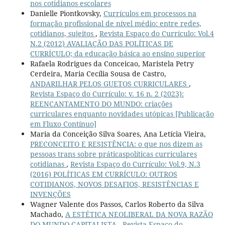
nos cotidianos escolares
Danielle Piontkovsky,
Currículos em processos na
formação profissional de nível médio: entre redes,
cotidianos, sujeitos
,
Revista Espaço do Currículo: Vol.4
N.2 (2012) AVALIAÇÃO DAS POLÍTICAS DE
CURRÍCULO; da educação básica ao ensino superior
Rafaela Rodrigues da Conceicao, Maristela Petry
Cerdeira, Maria Cecília Sousa de Castro,
ANDARILHAR PELOS GUETOS CURRICULARES
,
Revista Espaço do Currículo: v. 16 n. 2 (2023):
REENCANTAMENTO DO MUNDO: criações
curriculares enquanto novidades utópicas [Publicação
em Fluxo Contínuo]
Maria da Conceição Silva Soares, Ana Letícia Vieira,
PRECONCEITO E RESISTÊNCIA: o que nos dizem as
pessoas trans sobre práticaspolíticas curriculares
cotidianas
,
Revista Espaço do Currículo: Vol.9, N.3
(2016) POLÍTICAS EM CURRÍCULO: OUTROS
COTIDIANOS, NOVOS DESAFIOS, RESISTÊNCIAS E
INVENÇÕES
Wagner Valente dos Passos, Carlos Roberto da Silva
Machado,
A ESTÉTICA NEOLIBERAL DA NOVA RAZÃO
DO MUNDO CAPITALISTA
,
Revista Espaço do