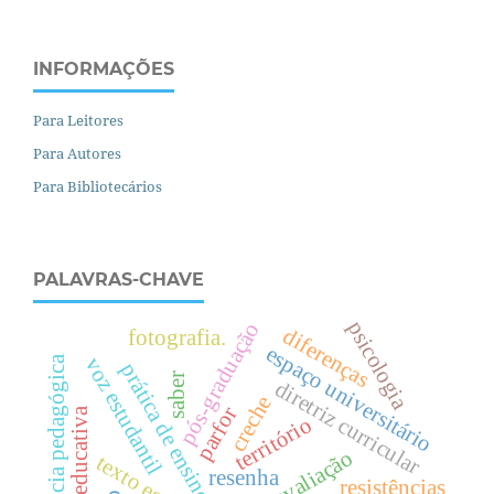
INFORMAÇÕES
Para Leitores
Para Autores
Para Bibliotecários
PALAVRAS-CHAVE
psicologia
pós-graduação
diferenças
fotografia.
espaço universitário
residência pedagógica
voz estudantil
prática de ensino
saber
diretriz curricular
creche
parfor
política educativa
território
texto escolar
resenha
resistências