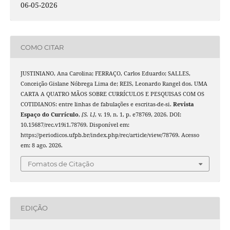
06-05-2026
COMO CITAR
JUSTINIANO, Ana Carolina; FERRAÇO, Carlos Eduardo; SALLES,
Conceição Gislane Nóbrega Lima de; REIS, Leonardo Rangel dos. UMA
CARTA A QUATRO MÃOS SOBRE CURRÍCULOS E PESQUISAS COM OS
COTIDIANOS: entre linhas de fabulações e escritas-de-si.
Revista
Espaço do Currículo
,
[S. l.]
, v. 19, n. 1, p. e78769, 2026. DOI:
10.15687/rec.v19i1.78769. Disponível em:
https://periodicos.ufpb.br/index.php/rec/article/view/78769. Acesso
em: 8 ago. 2026.
Fomatos de Citação
EDIÇÃO