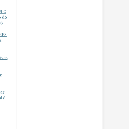
ULO
o do
OS
RES
9,
ivas
o:
sar
l.8,