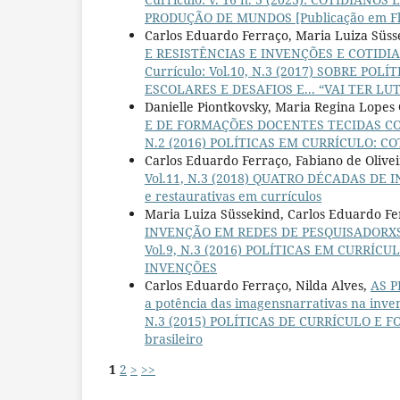
PRODUÇÃO DE MUNDOS [Publicação em Fl
Carlos Eduardo Ferraço, Maria Luiza Süs
E RESISTÊNCIAS E INVENÇÕES E COTIDIA
Currículo: Vol.10, N.3 (2017) SOBRE P
ESCOLARES E DESAFIOS E... “VAI TER LUT
Danielle Piontkovsky, Maria Regina Lope
E DE FORMAÇÕES DOCENTES TECIDAS C
N.2 (2016) POLÍTICAS EM CURRÍCULO: C
Carlos Eduardo Ferraço, Fabiano de Olive
Vol.11, N.3 (2018) QUATRO DÉCADAS DE 
e restaurativas em currículos
Maria Luiza Süssekind, Carlos Eduardo F
INVENÇÃO EM REDES DE PESQUISADORXS: p
Vol.9, N.3 (2016) POLÍTICAS EM CURRÍC
INVENÇÕES
Carlos Eduardo Ferraço, Nilda Alves,
AS P
a potência das imagensnarrativas na inve
N.3 (2015) POLÍTICAS DE CURRÍCULO E FO
brasileiro
1
2
>
>>