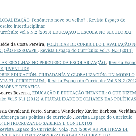
LOBALIZAÇÃO: Fenômeno novo ou velho?
,
Revista Espaço do
saico interdisciplinar
Currículo: Vol.6 N.2 (2013) EDUCAÇÃO E ESCOLA NO SÉCULO XXI:
leide da Costa Pereira,
POLÍTICAS DE CURRÍCULO E AVALIAÇÃO N
 JOÃO PESSOA/PB
,
Revista Espaço do Currículo: Vol.7, N.3 (2014)
E AS ESCOLHAS NO PERCURSO DA ESCOLARIZAÇÃO
,
Revista Espa
ÃO E JUVENTUDE
OBRE EDUCACIÓN, CIUDADANÍA Y GLOBALIZACIÓN: UN MODELO
PARA EL CURRICULUM
,
Revista Espaço do Currículo: Vol.6 N.2 (201
ENSÕES E DESAFIOS
Soares Bezerra,
EDUCAÇÃO E EDUCAÇÃO INFANTIL: O QUE DIZEM
culo: Vol.5 N.1 (2012) A PLURALIDADE DE OLHARES DAS POLÍTICA
assia Cavalcanti Porto, Samara Wanderley Xavier Barbosa, Veridia
Diferença nas políticas de currículo
,
Revista Espaço do Currículo:
CULO: ENTRECRUZANDO SABERES E CONTEXTOS
Revista Espaço do Currículo: Vol.2, n.1 (2009) AS POLÍTICAS DE
VENS E ADULTOS TRANVERSALIZADAS NO CURRÍCULO