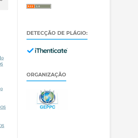
DETECÇÃO DE PLÁGIO:
do
OS
ORGANIZAÇÃO
ço
NOS
OS