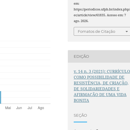
em:
https://periodicos.ufpb.br/index.php/
ec/article/view/61835. Acesso em: 7
ago. 2026.
Fomatos de Citação
EDIÇÃO
v. 14 n. 3 (2021): CURRÍCUL
COMO POSSIBILIDADE DE
RESISTÊNCIA, DE CRIAÇÃO,
DE SOLIDARIEDADES E
AFIRMAÇÃO DE UMA VIDA
BONITA
SEÇÃO