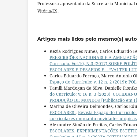
Professora aposentada da Secretaria Municipal
Vitória/ES.
Artigos mais lidos pelo mesmo(s) auto
Kezia Rodrigues Nunes, Carlos Eduardo F
PRESCRIÇÕES NACIONAIS E A AMPLIAÇÃ
Currículo: Vol.10, N.3 (2017) SOBRE P
ESCOLARES E DESAFIOS E... “VAI TER LUT
Carlos Eduardo Ferraço, Marco Antonio O
Espaço do Currículo: v. 12 n. 2 (2019): 
Tamili Mardegan da Silva, Danielle Piontk
do Currículo: v. 16 n. 3 (2023): COTI
PRODUÇÃO DE MUNDOS [Publicação em Fl
Marina de Oliveira Delmondes, Carlos Ed
ESCOLARES
,
Revista Espaço do Currícul
curriculares enquanto novidades utópicas
Alexandre Simão de Freitas, Carlos Eduar
ESCOLARES, EXPERIMENTAÇÕES ESTÉTI
Currículo: v. 16 n. 3 (2023): COTIDIA