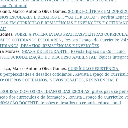
uxo Contínuo]
sekind, Marco Antonio Oliva Gomes,
SOBRE POLÍTICAS EM CURRÍC
NOS ESCOLARES E DESAFIOS E... “VAI TER LUTA!”
,
Revista Espaç
OLÍTICAS EM CURRÍCULO E RESISTÊNCIAS E INVENÇÕES E COTIDIAN
A!”
s Gomes,
SOBRE A POTÊNCIA DAS PRATICASPOLÍTICAS CURRICULA
OM OS COTIDIANOS ESCOLARES
,
Revista Espaço do Currículo: Vol.
OTIDIANOS, DESAFIOS, RESISTÊNCIAS E INVENÇÕES
ira Moraes,
GRAXA-DE-ESTUDANTE
,
Revista Espaço do Currículo:
INSTITUCIONALIZAÇÃO DO DISCURSO AMBIENTAL: lógicas integrat
erraço, Marco Antonio Oliva Gomes,
CURRÍCULO-RESISTÊNCIA-
erplexidades e desafios cotidianos
,
Revista Espaço do Currícul
ULO: OUTROS COTIDIANOS, NOVOS DESAFIOS, RESISTÊNCIAS E
ESQUISAS COM OS COTIDIANOS DAS ESCOLAS: pistas para se pen
nção dos currículos e da formação
,
Revista Espaço do Currículo: Vo
RMAÇÃO DOCENTE: tensões e desafios no cenário educacional