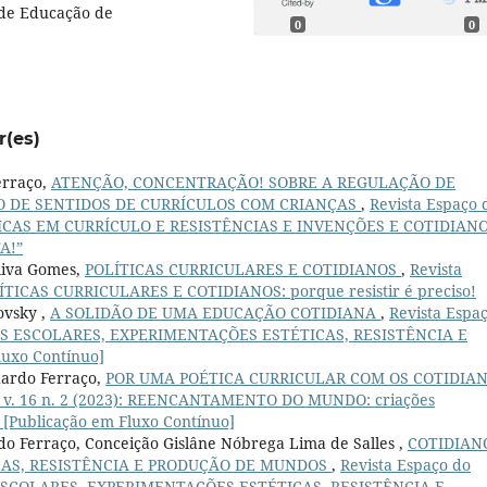
 de Educação de
0
0
r(es)
erraço,
ATENÇÃO, CONCENTRAÇÃO! SOBRE A REGULAÇÃO DE
O DE SENTIDOS DE CURRÍCULOS COM CRIANÇAS
,
Revista Espaço 
OLÍTICAS EM CURRÍCULO E RESISTÊNCIAS E INVENÇÕES E COTIDIAN
A!”
liva Gomes,
POLÍTICAS CURRICULARES E COTIDIANOS
,
Revista
POLÍTICAS CURRICULARES E COTIDIANOS: porque resistir é preciso!
ovsky ,
A SOLIDÃO DE UMA EDUCAÇÃO COTIDIANA
,
Revista Espa
DIANOS ESCOLARES, EXPERIMENTAÇÕES ESTÉTICAS, RESISTÊNCIA E
uxo Contínuo]
uardo Ferraço,
POR UMA POÉTICA CURRICULAR COM OS COTIDIA
o: v. 16 n. 2 (2023): REENCANTAMENTO DO MUNDO: criações
 [Publicação em Fluxo Contínuo]
do Ferraço, Conceição Gislâne Nóbrega Lima de Salles ,
COTIDIAN
CAS, RESISTÊNCIA E PRODUÇÃO DE MUNDOS
,
Revista Espaço do
NOS ESCOLARES, EXPERIMENTAÇÕES ESTÉTICAS, RESISTÊNCIA E