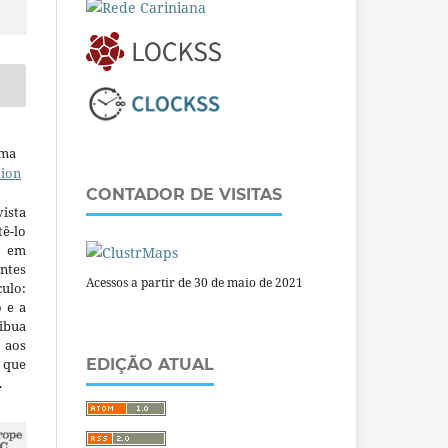
uma
tion
CONTADOR DE VISITAS
ista
ê-lo
m em
ntes
Acessos a partir de 30 de maio de 2021
culo:
o e a
ibua
 aos
a que
EDIÇÃO ATUAL
.