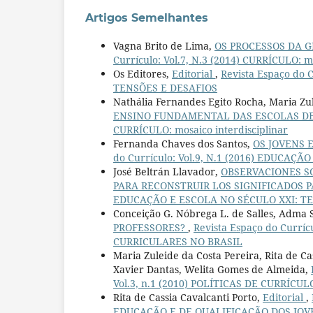
Artigos Semelhantes
Vagna Brito de Lima,
OS PROCESSOS DA G
Currículo: Vol.7, N.3 (2014) CURRÍCULO: mo
Os Editores,
Editorial
,
Revista Espaço do 
TENSÕES E DESAFIOS
Nathália Fernandes Egito Rocha, Maria Zu
ENSINO FUNDAMENTAL DAS ESCOLAS DE
CURRÍCULO: mosaico interdisciplinar
Fernanda Chaves dos Santos,
OS JOVENS 
do Currículo: Vol.9, N.1 (2016) EDUCAÇ
José Beltrán Llavador,
OBSERVACIONES S
PARA RECONSTRUIR LOS SIGNIFICADOS 
EDUCAÇÃO E ESCOLA NO SÉCULO XXI: T
Conceição G. Nóbrega L. de Salles, Adma 
PROFESSORES?
,
Revista Espaço do Currí
CURRICULARES NO BRASIL
Maria Zuleide da Costa Pereira, Rita de C
Xavier Dantas, Welita Gomes de Almeida,
Vol.3, n.1 (2010) POLÍTICAS DE CURRÍ
Rita de Cassia Cavalcanti Porto,
Editorial
,
EDUCAÇÃO E DE QUALIFICAÇÃO DOS JO