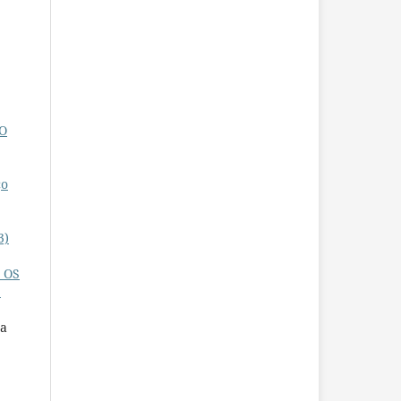
O
ço
3)
 OS
S
na