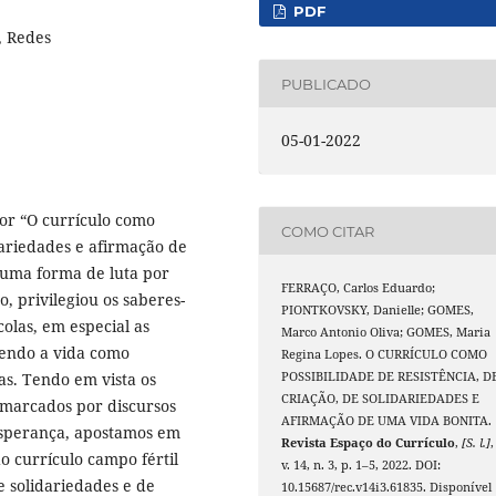
PDF
, Redes
PUBLICADO
05-01-2022
or “O currículo como
COMO CITAR
idariedades e afirmação de
 uma forma de luta por
FERRAÇO, Carlos Eduardo;
, privilegiou os saberes-
PIONTKOVSKY, Danielle; GOMES,
colas, em especial as
Marco Antonio Oliva; GOMES, Maria
dendo a vida como
Regina Lopes. O CURRÍCULO COMO
as. Tendo em vista os
POSSIBILIDADE DE RESISTÊNCIA, D
CRIAÇÃO, DE SOLIDARIEDADES E
marcados por discursos
AFIRMAÇÃO DE UMA VIDA BONITA.
esperança, apostamos em
Revista Espaço do Currículo
,
[S. l.]
,
 currículo campo fértil
v. 14, n. 3, p. 1–5, 2022. DOI:
de solidariedades e de
10.15687/rec.v14i3.61835. Disponível