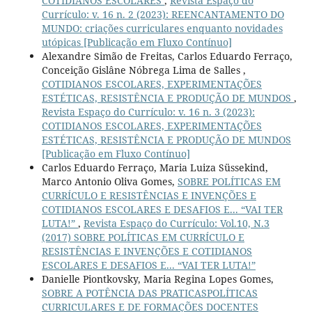
COTIDIANOS ESCOLARES
,
Revista Espaço do
Currículo: v. 16 n. 2 (2023): REENCANTAMENTO DO
MUNDO: criações curriculares enquanto novidades
utópicas [Publicação em Fluxo Contínuo]
Alexandre Simão de Freitas, Carlos Eduardo Ferraço,
Conceição Gislâne Nóbrega Lima de Salles ,
COTIDIANOS ESCOLARES, EXPERIMENTAÇÕES
ESTÉTICAS, RESISTÊNCIA E PRODUÇÃO DE MUNDOS
,
Revista Espaço do Currículo: v. 16 n. 3 (2023):
COTIDIANOS ESCOLARES, EXPERIMENTAÇÕES
ESTÉTICAS, RESISTÊNCIA E PRODUÇÃO DE MUNDOS
[Publicação em Fluxo Contínuo]
Carlos Eduardo Ferraço, Maria Luiza Süssekind,
Marco Antonio Oliva Gomes,
SOBRE POLÍTICAS EM
CURRÍCULO E RESISTÊNCIAS E INVENÇÕES E
COTIDIANOS ESCOLARES E DESAFIOS E... “VAI TER
LUTA!”
,
Revista Espaço do Currículo: Vol.10, N.3
(2017) SOBRE POLÍTICAS EM CURRÍCULO E
RESISTÊNCIAS E INVENÇÕES E COTIDIANOS
ESCOLARES E DESAFIOS E... “VAI TER LUTA!”
Danielle Piontkovsky, Maria Regina Lopes Gomes,
SOBRE A POTÊNCIA DAS PRATICASPOLÍTICAS
CURRICULARES E DE FORMAÇÕES DOCENTES