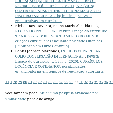
EDUCAÇÃO E(M) DIREITOS HUMANOS E BNCC
,
Revista Espaço do Currículo: Vol.11, N.3 (2018)
QUATRO DÉCADAS DE INSTITUCIONALIZAÇÃO DO
DISCURSO AMBIENTAL: lógicas integrativas e
restaurativas em currículos
Nielson Rosa Bezerra, Bruna Maria Almeida Luiz,
NEGO VEIO PROFESSOR
,
Revista Espaço do Currículo:
v. 16 n. 2 (2023): REENCANTAMENTO DO MUNDO:
criações curriculares enquanto novidades utópicas
[Publicação em Fluxo Contínuo]
Daniel Johnson Mardones,
ESTUDOS CURRICULARES
COMO CONVERSAÇÃO INTERNACIONAL
,
Revista
Espaço do Currículo: v. 13 n. 3 (2020): CURRÍCULOS,
DOCÊNCIA E COTIDIANOS: possibilidades
emancipatórias em tempos de regulação autoritária
<<
<
78
79
80
81
82
83
84
85
86
87
88
89
90
91
92
93
94
95
96
97
Você também pode
iniciar uma pesquisa avançada por
similaridade
para este artigo.