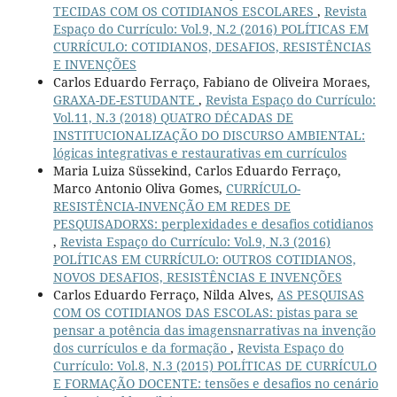
TECIDAS COM OS COTIDIANOS ESCOLARES
,
Revista
Espaço do Currículo: Vol.9, N.2 (2016) POLÍTICAS EM
CURRÍCULO: COTIDIANOS, DESAFIOS, RESISTÊNCIAS
E INVENÇÕES
Carlos Eduardo Ferraço, Fabiano de Oliveira Moraes,
GRAXA-DE-ESTUDANTE
,
Revista Espaço do Currículo:
Vol.11, N.3 (2018) QUATRO DÉCADAS DE
INSTITUCIONALIZAÇÃO DO DISCURSO AMBIENTAL:
lógicas integrativas e restaurativas em currículos
Maria Luiza Süssekind, Carlos Eduardo Ferraço,
Marco Antonio Oliva Gomes,
CURRÍCULO-
RESISTÊNCIA-INVENÇÃO EM REDES DE
PESQUISADORXS: perplexidades e desafios cotidianos
,
Revista Espaço do Currículo: Vol.9, N.3 (2016)
POLÍTICAS EM CURRÍCULO: OUTROS COTIDIANOS,
NOVOS DESAFIOS, RESISTÊNCIAS E INVENÇÕES
Carlos Eduardo Ferraço, Nilda Alves,
AS PESQUISAS
COM OS COTIDIANOS DAS ESCOLAS: pistas para se
pensar a potência das imagensnarrativas na invenção
dos currículos e da formação
,
Revista Espaço do
Currículo: Vol.8, N.3 (2015) POLÍTICAS DE CURRÍCULO
E FORMAÇÃO DOCENTE: tensões e desafios no cenário