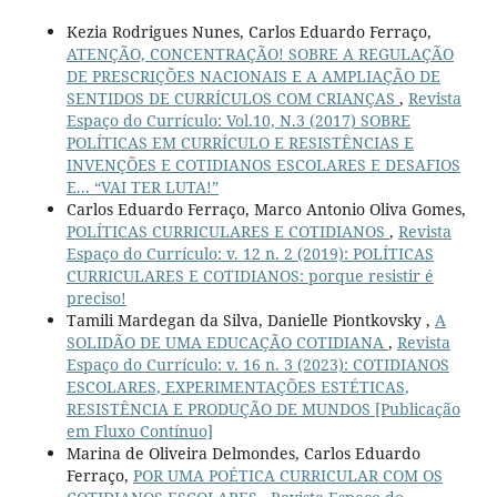
Kezia Rodrigues Nunes, Carlos Eduardo Ferraço,
ATENÇÃO, CONCENTRAÇÃO! SOBRE A REGULAÇÃO
DE PRESCRIÇÕES NACIONAIS E A AMPLIAÇÃO DE
SENTIDOS DE CURRÍCULOS COM CRIANÇAS
,
Revista
Espaço do Currículo: Vol.10, N.3 (2017) SOBRE
POLÍTICAS EM CURRÍCULO E RESISTÊNCIAS E
INVENÇÕES E COTIDIANOS ESCOLARES E DESAFIOS
E... “VAI TER LUTA!”
Carlos Eduardo Ferraço, Marco Antonio Oliva Gomes,
POLÍTICAS CURRICULARES E COTIDIANOS
,
Revista
Espaço do Currículo: v. 12 n. 2 (2019): POLÍTICAS
CURRICULARES E COTIDIANOS: porque resistir é
preciso!
Tamili Mardegan da Silva, Danielle Piontkovsky ,
A
SOLIDÃO DE UMA EDUCAÇÃO COTIDIANA
,
Revista
Espaço do Currículo: v. 16 n. 3 (2023): COTIDIANOS
ESCOLARES, EXPERIMENTAÇÕES ESTÉTICAS,
RESISTÊNCIA E PRODUÇÃO DE MUNDOS [Publicação
em Fluxo Contínuo]
Marina de Oliveira Delmondes, Carlos Eduardo
Ferraço,
POR UMA POÉTICA CURRICULAR COM OS