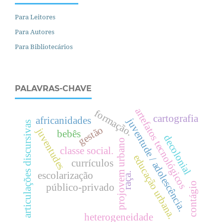
Para Leitores
Para Autores
Para Bibliotecários
PALAVRAS-CHAVE
artefatos tecnológicos
formação.
cartografia
africanidades
juventude / adolescência.
articulações discursivas
gestão
juventudes
bebês
decolonial
projovem urbano
classe social.
e
d
u
c
a
ç
ã
o
r
b
a
n
a
currículos
escolarização
raça.
contágio
público-privado
u
.
heterogeneidade