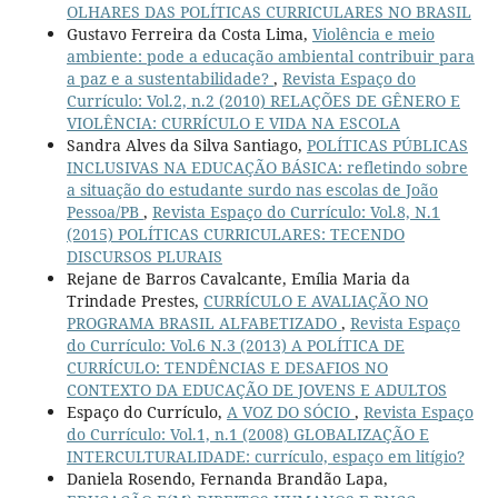
OLHARES DAS POLÍTICAS CURRICULARES NO BRASIL
Gustavo Ferreira da Costa Lima,
Violência e meio
ambiente: pode a educação ambiental contribuir para
a paz e a sustentabilidade?
,
Revista Espaço do
Currículo: Vol.2, n.2 (2010) RELAÇÕES DE GÊNERO E
VIOLÊNCIA: CURRÍCULO E VIDA NA ESCOLA
Sandra Alves da Silva Santiago,
POLÍTICAS PÚBLICAS
INCLUSIVAS NA EDUCAÇÃO BÁSICA: refletindo sobre
a situação do estudante surdo nas escolas de João
Pessoa/PB
,
Revista Espaço do Currículo: Vol.8, N.1
(2015) POLÍTICAS CURRICULARES: TECENDO
DISCURSOS PLURAIS
Rejane de Barros Cavalcante, Emília Maria da
Trindade Prestes,
CURRÍCULO E AVALIAÇÃO NO
PROGRAMA BRASIL ALFABETIZADO
,
Revista Espaço
do Currículo: Vol.6 N.3 (2013) A POLÍTICA DE
CURRÍCULO: TENDÊNCIAS E DESAFIOS NO
CONTEXTO DA EDUCAÇÃO DE JOVENS E ADULTOS
Espaço do Currículo,
A VOZ DO SÓCIO
,
Revista Espaço
do Currículo: Vol.1, n.1 (2008) GLOBALIZAÇÃO E
INTERCULTURALIDADE: currículo, espaço em litígio?
Daniela Rosendo, Fernanda Brandão Lapa,