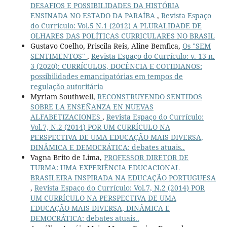
DESAFIOS E POSSIBILIDADES DA HISTÓRIA
ENSINADA NO ESTADO DA PARAÍBA
,
Revista Espaço
do Currículo: Vol.5 N.1 (2012) A PLURALIDADE DE
OLHARES DAS POLÍTICAS CURRICULARES NO BRASIL
Gustavo Coelho, Priscila Reis, Aline Bemfica,
Os "SEM
SENTIMENTOS"
,
Revista Espaço do Currículo: v. 13 n.
3 (2020): CURRÍCULOS, DOCÊNCIA E COTIDIANOS:
possibilidades emancipatórias em tempos de
regulação autoritária
Myriam Southwell,
RECONSTRUYENDO SENTIDOS
SOBRE LA ENSEÑANZA EN NUEVAS
ALFABETIZACIONES
,
Revista Espaço do Currículo:
Vol.7, N.2 (2014) POR UM CURRÍCULO NA
PERSPECTIVA DE UMA EDUCAÇÃO MAIS DIVERSA,
DINÂMICA E DEMOCRÁTICA: debates atuais..
Vagna Brito de Lima,
PROFESSOR DIRETOR DE
TURMA: UMA EXPERIÊNCIA EDUCACIONAL
BRASILEIRA INSPIRADA NA EDUCAÇÃO PORTUGUESA
,
Revista Espaço do Currículo: Vol.7, N.2 (2014) POR
UM CURRÍCULO NA PERSPECTIVA DE UMA
EDUCAÇÃO MAIS DIVERSA, DINÂMICA E
DEMOCRÁTICA: debates atuais..