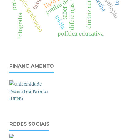
diretriz curricular
prática de ensino
resenha
pós-graduação
diferenças
saber
fotografia.
mídia
política educativa
FINANCIAMENTO
REDES SOCIAIS