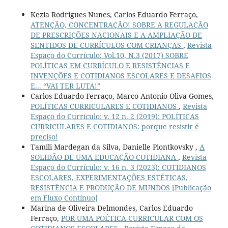
Kezia Rodrigues Nunes, Carlos Eduardo Ferraço,
ATENÇÃO, CONCENTRAÇÃO! SOBRE A REGULAÇÃO
DE PRESCRIÇÕES NACIONAIS E A AMPLIAÇÃO DE
SENTIDOS DE CURRÍCULOS COM CRIANÇAS
,
Revista
Espaço do Currículo: Vol.10, N.3 (2017) SOBRE
POLÍTICAS EM CURRÍCULO E RESISTÊNCIAS E
INVENÇÕES E COTIDIANOS ESCOLARES E DESAFIOS
E... “VAI TER LUTA!”
Carlos Eduardo Ferraço, Marco Antonio Oliva Gomes,
POLÍTICAS CURRICULARES E COTIDIANOS
,
Revista
Espaço do Currículo: v. 12 n. 2 (2019): POLÍTICAS
CURRICULARES E COTIDIANOS: porque resistir é
preciso!
Tamili Mardegan da Silva, Danielle Piontkovsky ,
A
SOLIDÃO DE UMA EDUCAÇÃO COTIDIANA
,
Revista
Espaço do Currículo: v. 16 n. 3 (2023): COTIDIANOS
ESCOLARES, EXPERIMENTAÇÕES ESTÉTICAS,
RESISTÊNCIA E PRODUÇÃO DE MUNDOS [Publicação
em Fluxo Contínuo]
Marina de Oliveira Delmondes, Carlos Eduardo
Ferraço,
POR UMA POÉTICA CURRICULAR COM OS