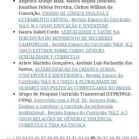
Angélica Araújo Maia, Maura Regina Dourado,
Jonathan Feitosa Ferreira, Cleiton William da
Conceição,
ENSINO DE LÍNGUA INGLESA E
LETRAMENTO CRÍTICO
,
Revista Espaço do Currículo:
Vol.9, N.1 (2016) EDUCAÇÃO E JUVENTUDE
Isaura Isabel Conte,
SEXUALIDADE E SAÚDE NA
PERCEPÇÃO DO MOVIMENTO DE MULHERES
CAMPONESAS
,
Revista Espaço do Currículo: Vol.8, N.2
(2015) ESTUDOS SOBRE CORPO, GÊNERO,
SEXUALIDADE E CURRÍCULO
Arlete Marinho Gonçalves, Antônio Luís Parlandin dos
Santos,
ALFABETIZAÇÃO DA CRIANÇA SURDA:
CONCEPÇÕES E IDENTIDADES
,
Revista Espaço do
Currículo: Vol.5 N.1 (2012) A PLURALIDADE DE
OLHARES DAS POLÍTICAS CURRICULARES NO BRASIL
Grupo de Pesquisa Currículo Transversal (UFPB/PPGE-
CNPq),
Entrevista com o Prof. Dr. Jacques Pain -
Ensinar a conviver: o currículo da pedagogia
institucional
,
Revista Espaço do Currículo: Vol.2, n.2
(2010) RELAÇÕES DE GÊNERO E VIOLÊNCIA:
CURRÍCULO E VIDA NA ESCOLA
<<
<
83
84
85
86
87
88
89
90
91
92
93
94
95
96
97
98
99
100
101