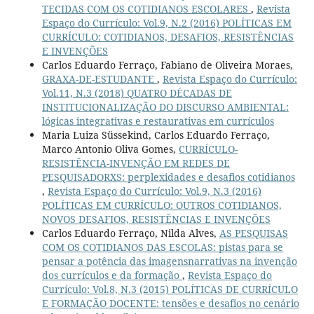
TECIDAS COM OS COTIDIANOS ESCOLARES
,
Revista
Espaço do Currículo: Vol.9, N.2 (2016) POLÍTICAS EM
CURRÍCULO: COTIDIANOS, DESAFIOS, RESISTÊNCIAS
E INVENÇÕES
Carlos Eduardo Ferraço, Fabiano de Oliveira Moraes,
GRAXA-DE-ESTUDANTE
,
Revista Espaço do Currículo:
Vol.11, N.3 (2018) QUATRO DÉCADAS DE
INSTITUCIONALIZAÇÃO DO DISCURSO AMBIENTAL:
lógicas integrativas e restaurativas em currículos
Maria Luiza Süssekind, Carlos Eduardo Ferraço,
Marco Antonio Oliva Gomes,
CURRÍCULO-
RESISTÊNCIA-INVENÇÃO EM REDES DE
PESQUISADORXS: perplexidades e desafios cotidianos
,
Revista Espaço do Currículo: Vol.9, N.3 (2016)
POLÍTICAS EM CURRÍCULO: OUTROS COTIDIANOS,
NOVOS DESAFIOS, RESISTÊNCIAS E INVENÇÕES
Carlos Eduardo Ferraço, Nilda Alves,
AS PESQUISAS
COM OS COTIDIANOS DAS ESCOLAS: pistas para se
pensar a potência das imagensnarrativas na invenção
dos currículos e da formação
,
Revista Espaço do
Currículo: Vol.8, N.3 (2015) POLÍTICAS DE CURRÍCULO
E FORMAÇÃO DOCENTE: tensões e desafios no cenário