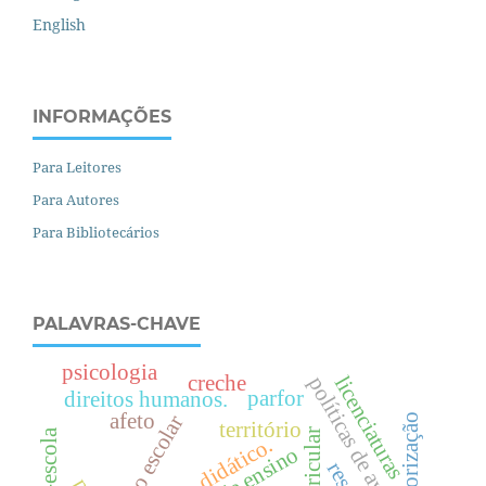
English
INFORMAÇÕES
Para Leitores
Para Autores
Para Bibliotecários
PALAVRAS-CHAVE
psicologia
creche
licenciaturas
políticas de avaliação
parfor
direitos humanos.
afeto
texto escolar
teorização
território
pré-escola
livro didático.