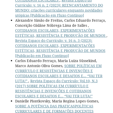
COTIDIANOS ESCOLARES
,
Revista Espaço do
Currículo: v. 16 n. 2 (2023): REENCANTAMENTO DO
MUNDO: criações curriculares enquanto novidades
utópicas [Publicação em Fluxo Contínuo]
Alexandre Simão de Freitas, Carlos Eduardo Ferraço,
Conceição Gislâne Nóbrega Lima de Salles ,
COTIDIANOS ESCOLARES, EXPERIMENTAÇÕES
ESTÉTICAS, RESISTÊNCIA E PRODUÇÃO DE MUNDOS
,
Revista Espaço do Currículo: v. 16 n. 3 (2023):
COTIDIANOS ESCOLARES, EXPERIMENTAÇÕES
ESTÉTICAS, RESISTÊNCIA E PRODUÇÃO DE MUNDOS
[Publicação em Fluxo Contínuo]
Carlos Eduardo Ferraço, Maria Luiza Süssekind,
Marco Antonio Oliva Gomes,
SOBRE POLÍTICAS EM
CURRÍCULO E RESISTÊNCIAS E INVENÇÕES E
COTIDIANOS ESCOLARES E DESAFIOS E... “VAI TER
LUTA!”
,
Revista Espaço do Currículo: Vol.10, N.3
(2017) SOBRE POLÍTICAS EM CURRÍCULO E
RESISTÊNCIAS E INVENÇÕES E COTIDIANOS
ESCOLARES E DESAFIOS E... “VAI TER LUTA!”
Danielle Piontkovsky, Maria Regina Lopes Gomes,
SOBRE A POTÊNCIA DAS PRATICASPOLÍTICAS
CURRICULARES E DE FORMAÇÕES DOCENTES